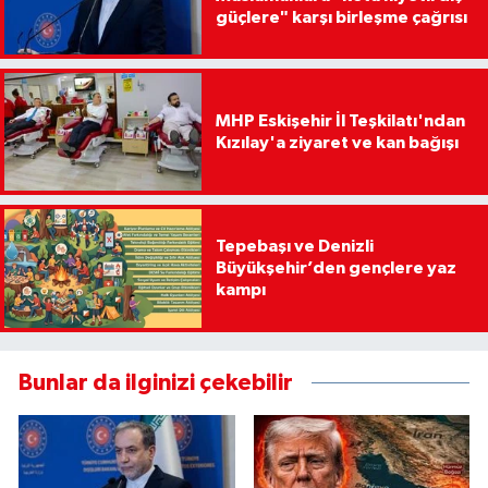
güçlere" karşı birleşme çağrısı
MHP Eskişehir İl Teşkilatı'ndan
Kızılay'a ziyaret ve kan bağışı
Tepebaşı ve Denizli
Büyükşehir’den gençlere yaz
kampı
Bunlar da ilginizi çekebilir