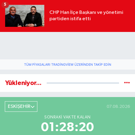
geldi
5
CHP Han İlçe Başkanı ve yönetimi
partiden istifa etti
TÜM PIYASALARI TRADINGVIEW ÜZERINDEN TAKIP EDIN
Yükleniyor...
ESKİŞEHİR
07.08.2026
SONRAKI VAKTE KALAN
01:28:20