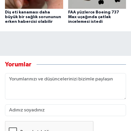
Diş eti kanaması daha
FAA yüzlerce Boeing 737
büyük bir sağlık sorununun
Max uçağında çatlak
erken habercisi olabilir
incelemesi istedi
Yorumlar