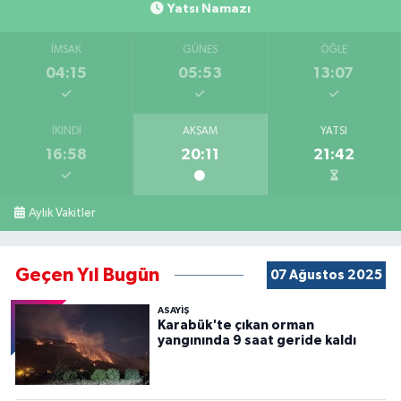
Yatsı Namazı
İMSAK
GÜNEŞ
ÖĞLE
04:15
05:53
13:07
İKINDI
AKŞAM
YATSI
16:58
20:11
21:42
Aylık Vakitler
Geçen Yıl Bugün
07 Ağustos 2025
ASAYİŞ
Karabük'te çıkan orman
yangınında 9 saat geride kaldı