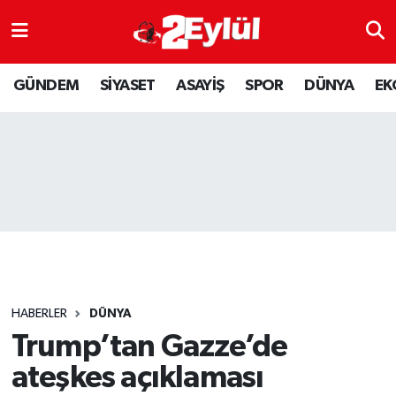
ASAYİŞ
Nöbetçi Eczaneler
GÜNDEM
SİYASET
ASAYİŞ
SPOR
DÜNYA
EK
DÜNYA
Hava Durumu
EKONOMİ
Eskişehir Namaz Vakitleri
GÜNDEM
Trafik Durumu
RESMİ İLAN
Puan Durumu ve Fikstür
SİYASET
Tüm Manşetler
HABERLER
DÜNYA
SPOR
Son Dakika Haberleri
Trump’tan Gazze’de
ateşkes açıklaması
YAŞAM
Haber Arşivi