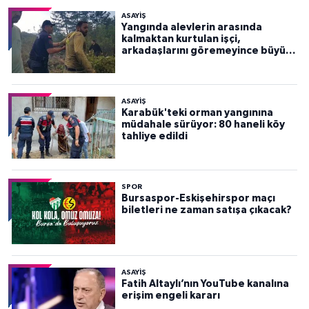
ASAYİŞ
Yangında alevlerin arasında
kalmaktan kurtulan işçi,
arkadaşlarını göremeyince büyük
panik yaşadı
ASAYİŞ
Karabük'teki orman yangınına
müdahale sürüyor: 80 haneli köy
tahliye edildi
SPOR
Bursaspor-Eskişehirspor maçı
biletleri ne zaman satışa çıkacak?
ASAYİŞ
Fatih Altaylı’nın YouTube kanalına
erişim engeli kararı