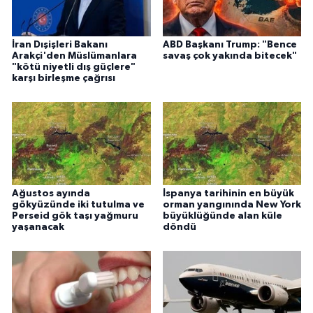
İran Dışişleri Bakanı
ABD Başkanı Trump: "Bence
Arakçi'den Müslümanlara
savaş çok yakında bitecek"
"kötü niyetli dış güçlere"
karşı birleşme çağrısı
Ağustos ayında
İspanya tarihinin en büyük
gökyüzünde iki tutulma ve
orman yangınında New York
Perseid gök taşı yağmuru
büyüklüğünde alan küle
yaşanacak
döndü