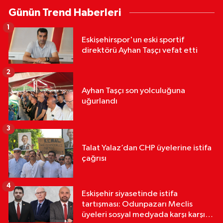
Günün Trend Haberleri
1
Eskişehirspor'un eski sportif
direktörü Ayhan Taşçı vefat etti
2
Ayhan Taşçı son yolculuğuna
uğurlandı
3
Talat Yalaz’dan CHP üyelerine istifa
çağrısı
4
Eskişehir siyasetinde istifa
tartışması: Odunpazarı Meclis
üyeleri sosyal medyada karşı karşıya