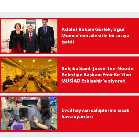
Adalet Bakanı Gürlek, Uğur
Mumcu’nun ailesi ile bir araya
geldi
Belçika Saint-Josse-ten-Noode
Belediye Başkanı Emir Kır’dan
MÜSİAD Eskişehir’e ziyaret
Evcil hayvan sahiplerine sıcak
hava uyarıları