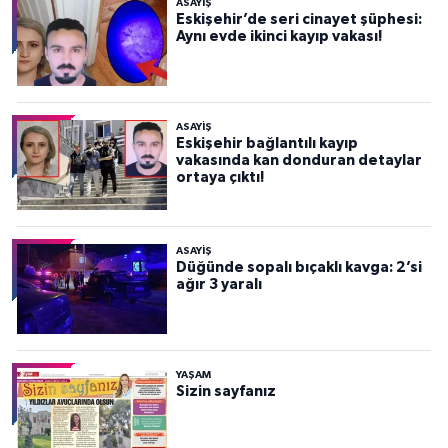
ASAYİŞ
Eskişehir’de seri cinayet şüphesi:
Aynı evde ikinci kayıp vakası!
ASAYİŞ
Eskişehir bağlantılı kayıp
vakasında kan donduran detaylar
ortaya çıktı!
ASAYİŞ
Düğünde sopalı bıçaklı kavga: 2’si
ağır 3 yaralı
YAŞAM
Sizin sayfanız