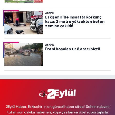
ASAYİŞ
Eskişehir'de inşaatta korkunç
kaza: 2 metre yüksekten beton
zemine çakıldı!
ASAYİŞ
Freni boşalan tır 8 aracı biçti!
2Eylül Haber, Eskişehir’in en güncel haber sitesi! Şehrin nabzını
tutan son dakika haberleri, köşe yazıları ve özel röportajlarla