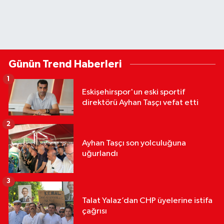
Günün Trend Haberleri
1
Eskişehirspor'un eski sportif
direktörü Ayhan Taşçı vefat etti
2
Ayhan Taşçı son yolculuğuna
uğurlandı
3
Talat Yalaz’dan CHP üyelerine istifa
çağrısı