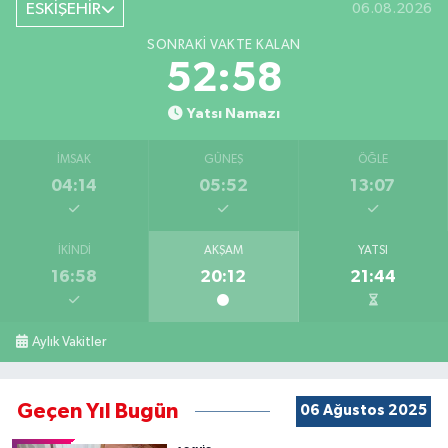
ESKİŞEHİR
06.08.2026
SONRAKI VAKTE KALAN
52:58
Yatsı Namazı
İMSAK
GÜNEŞ
ÖĞLE
04:14
05:52
13:07
İKINDI
AKŞAM
YATSI
16:58
20:12
21:44
Aylık Vakitler
Geçen Yıl Bugün
06 Ağustos 2025