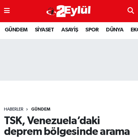
ASAYİŞ
Nöbetçi Eczaneler
GÜNDEM
SİYASET
ASAYİŞ
SPOR
DÜNYA
EK
DÜNYA
Hava Durumu
EKONOMİ
Eskişehir Namaz Vakitleri
GÜNDEM
Trafik Durumu
RESMİ İLAN
Puan Durumu ve Fikstür
SİYASET
Tüm Manşetler
HABERLER
GÜNDEM
SPOR
Son Dakika Haberleri
TSK, Venezuela’daki
deprem bölgesinde arama
YAŞAM
Haber Arşivi