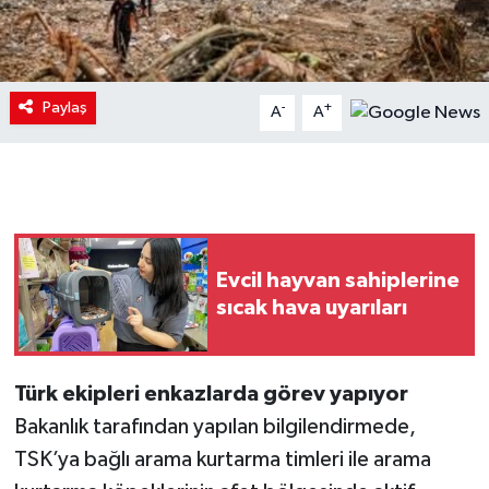
Paylaş
-
+
A
A
Evcil hayvan sahiplerine
sıcak hava uyarıları
Türk ekipleri enkazlarda görev yapıyor
Bakanlık tarafından yapılan bilgilendirmede,
TSK’ya bağlı arama kurtarma timleri ile arama