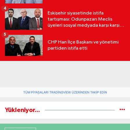
4
Eskişehir siyasetinde istifa
tartışması: Odunpazarı Meclis
üyeleri sosyal medyada karşı karşıya
geldi
5
CHP Han İlçe Başkanı ve yönetimi
partiden istifa etti
TÜM PIYASALARI TRADINGVIEW ÜZERINDEN TAKIP EDIN
Yükleniyor...