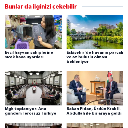
Bunlar da ilginizi çekebilir
Evcil hayvan sahiplerine
Eskişehir'de havanın parçalı
sıcak hava uyarıları
ve az bulutlu olması
bekleniyor
Mgk toplanıyor: Ana
Bakan Fidan, Ürdün Kralı II.
gündem Terörsüz Türkiye
Abdullah ile bir araya geldi