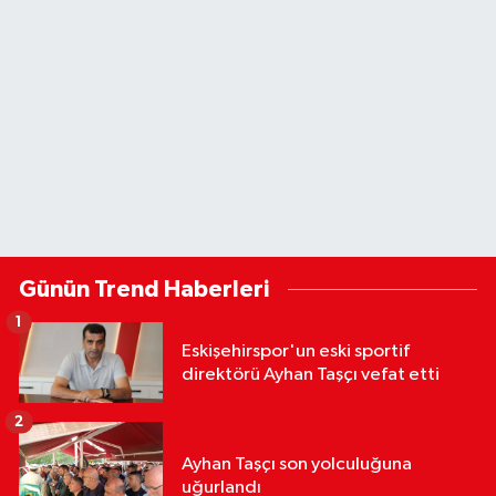
Günün Trend Haberleri
1
Eskişehirspor'un eski sportif
direktörü Ayhan Taşçı vefat etti
2
Ayhan Taşçı son yolculuğuna
uğurlandı