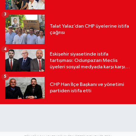
3
Talat Yalaz’dan CHP üyelerine istifa
çağrısı
4
Eskişehir siyasetinde istifa
tartışması: Odunpazarı Meclis
üyeleri sosyal medyada karşı karşıya
geldi
5
CHP Han İlçe Başkanı ve yönetimi
partiden istifa etti