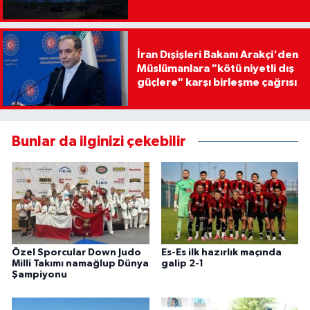
İran Dışişleri Bakanı Arakçi'den
Müslümanlara "kötü niyetli dış
güçlere" karşı birleşme çağrısı
Bunlar da ilginizi çekebilir
Özel Sporcular Down Judo
Es-Es ilk hazırlık maçında
Milli Takımı namağlup Dünya
galip 2-1
Şampiyonu