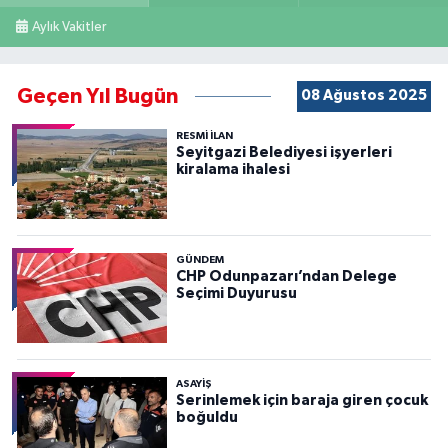
Aylık Vakitler
Geçen Yıl Bugün
08 Ağustos 2025
RESMİ İLAN
Seyitgazi Belediyesi işyerleri
kiralama ihalesi
GÜNDEM
CHP Odunpazarı’ndan Delege
Seçimi Duyurusu
ASAYİŞ
Serinlemek için baraja giren çocuk
boğuldu