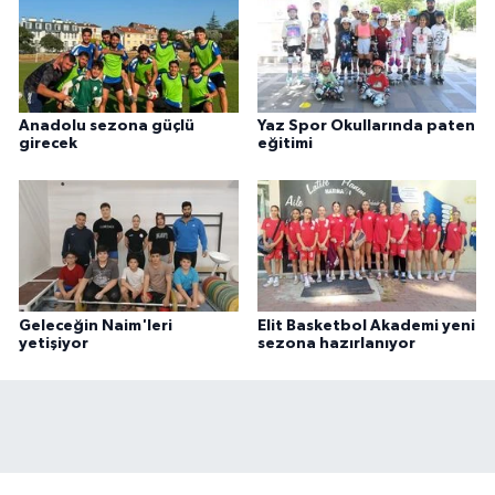
Anadolu sezona güçlü
Yaz Spor Okullarında paten
girecek
eğitimi
Geleceğin Naim'leri
Elit Basketbol Akademi yeni
yetişiyor
sezona hazırlanıyor