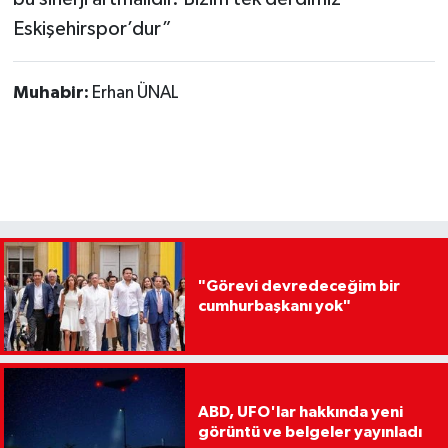
Eskişehirspor’dur”
Muhabir:
Erhan ÜNAL
"Görevi devredeceğim bir
cumhurbaşkanı yok"
ABD, UFO'lar hakkında yeni
görüntü ve belgeler yayınladı