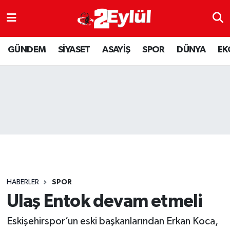
ASAYİŞ
Nöbetçi Eczaneler
GÜNDEM
SİYASET
ASAYİŞ
SPOR
DÜNYA
EK
DÜNYA
Hava Durumu
EKONOMİ
Eskişehir Namaz Vakitleri
GÜNDEM
Trafik Durumu
RESMİ İLAN
Puan Durumu ve Fikstür
SİYASET
Tüm Manşetler
HABERLER
SPOR
SPOR
Son Dakika Haberleri
Ulaş Entok devam etmeli
Eskişehirspor’un eski başkanlarından Erkan Koca,
YAŞAM
Haber Arşivi