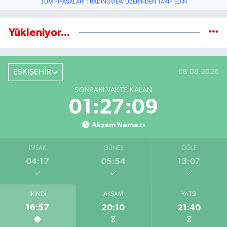
TÜM PIYASALARI TRADINGVIEW ÜZERINDEN TAKIP EDIN
Yükleniyor...
ESKİŞEHİR
08.08.2026
SONRAKI VAKTE KALAN
01:27:08
Akşam Namazı
İMSAK
GÜNEŞ
ÖĞLE
04:17
05:54
13:07
İKINDI
AKŞAM
YATSI
16:57
20:10
21:40