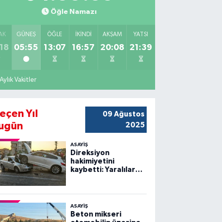
Öğle Namazı
AK
GÜNEŞ
ÖĞLE
İKINDI
AKŞAM
YATSI
18
05:55
13:07
16:57
20:08
21:39
Aylık Vakitler
eçen Yıl
09 Ağustos
ugün
2025
ASAYİŞ
Direksiyon
hakimiyetini
kaybetti: Yaralılar
var
ASAYİŞ
Beton mikseri