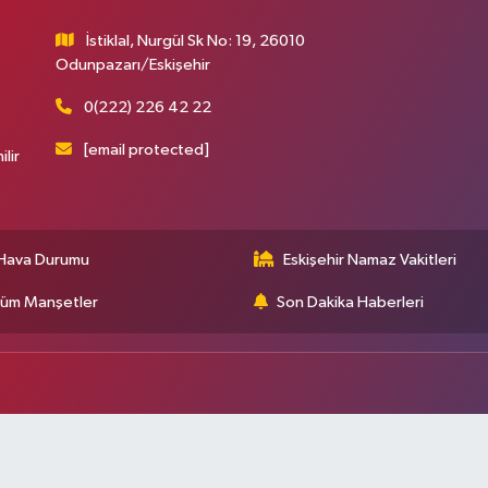
İstiklal, Nurgül Sk No: 19, 26010
Odunpazarı/Eskişehir
0(222) 226 42 22
[email protected]
ilir
Hava Durumu
Eskişehir Namaz Vakitleri
üm Manşetler
Son Dakika Haberleri