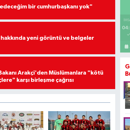
edeceğim bir cumhurbaşkanı yok"
İMS
04:
 hakkında yeni görüntü ve belgeler
G
i Bakanı Arakçi'den Müslümanlara "kötü
B
çlere" karşı birleşme çağrısı