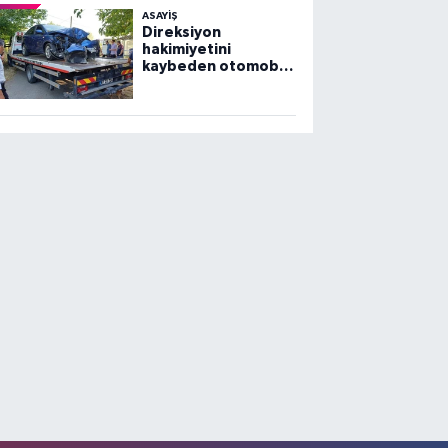
ASAYİŞ
Direksiyon
hakimiyetini
kaybeden otomobil
ağaca çarptı