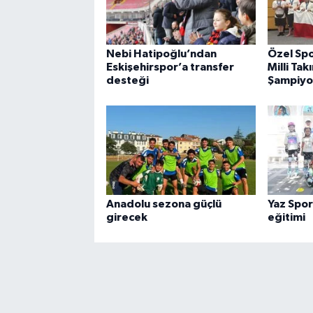
Nebi Hatipoğlu’ndan
Özel Sp
Eskişehirspor’a transfer
Milli Ta
desteği
Şampiyo
Anadolu sezona güçlü
Yaz Spor
girecek
eğitimi