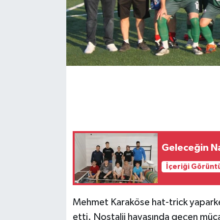
Geleceğin Na
İçeriği Görünt
Mehmet Karaköse hat-trick yapark
etti. Nostalji havasında geçen müc