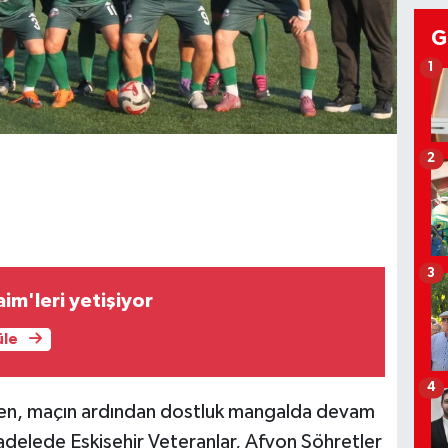
G
1
2
3
im'leri yetişiyor
üle
4
en, maçın ardından dostluk mangalda devam
adelede Eskişehir Veteranlar, Afyon Şöhretler