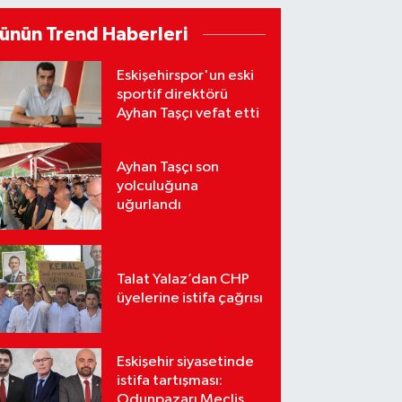
ünün Trend Haberleri
Eskişehirspor'un eski
sportif direktörü
Ayhan Taşçı vefat etti
Ayhan Taşçı son
yolculuğuna
uğurlandı
Talat Yalaz’dan CHP
üyelerine istifa çağrısı
Eskişehir siyasetinde
istifa tartışması:
Odunpazarı Meclis