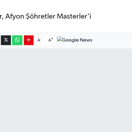
 Afyon Şöhretler Masterler'i
-
+
A
A