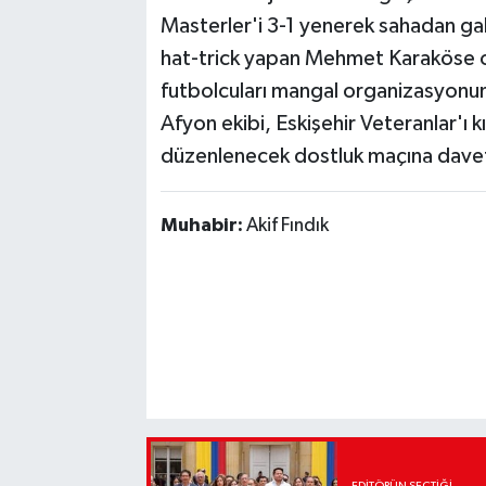
Masterler'i 3-1 yenerek sahadan galib
hat-trick yapan Mehmet Karaköse ol
futbolcuları mangal organizasyonund
Afyon ekibi, Eskişehir Veteranlar'ı 
düzenlenecek dostluk maçına davet
Muhabir:
Akif Fındık
EDITÖRÜN SEÇTIĞI