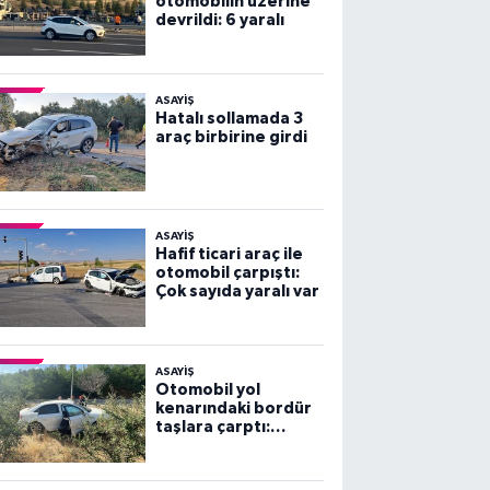
otomobilin üzerine
devrildi: 6 yaralı
ASAYİŞ
Hatalı sollamada 3
araç birbirine girdi
ASAYİŞ
Hafif ticari araç ile
otomobil çarpıştı:
Çok sayıda yaralı var
ASAYİŞ
Otomobil yol
kenarındaki bordür
taşlara çarptı:
Yaralılar var