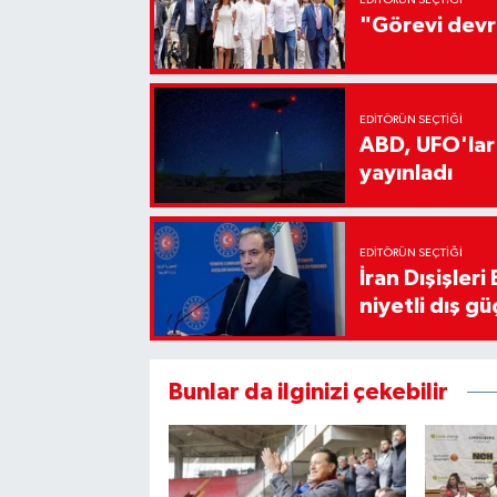
"Görevi devr
EDITÖRÜN SEÇTIĞI
ABD, UFO'lar
yayınladı
EDITÖRÜN SEÇTIĞI
İran Dışişler
niyetli dış gü
Bunlar da ilginizi çekebilir