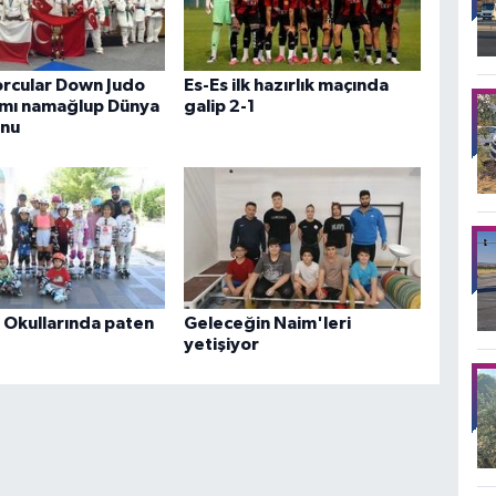
orcular Down Judo
Es-Es ilk hazırlık maçında
kımı namağlup Dünya
galip 2-1
nu
 Okullarında paten
Geleceğin Naim'leri
yetişiyor