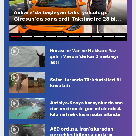
Ankara’da başlayan taksi yolculuğu
2
Giresun’da sona erdi: Taksimetre 28 bin
g
591 lira yazdı
t
1
2
3
4
5
6
7
8
9
10
Burası ne Van ne Hakkari: Yaz
şehri Mersin’de kar 2 metreyi
aştı
Safari turunda Türk turistleri fil
kovaladı
Antalya-Konya karayolunda son
durum dron ile görüntülendi: 4
kilometrelik kısım sular altında
ABD ordusu, İran’a karadan
gerçekleştirilen saldırıların