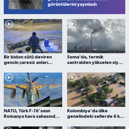
görüntülerini yayınladı
Bir bidon sütü deviren
Soma’da, termik
gencin çaresiz anları
santralden yükselen siyah
kamerada
duman kentin soluğunu
kesiyor
NATO, Türk F-16'sının
Kolombiya'da ülke
Romanya hava sahasında
genelindeki sellerde 6 kişi
yakıt ikmali yaptığı anları
hayatını kaybetti
paylaştı