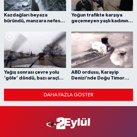
Kazdağları beyaza
Yoğun trafikte karşıya
büründü, manzara nefes
geçemeyen yaşlı kadının
kesti
imdadına duyarlı sürücü
yetişti
Yağış sonrası çevre yolu
ABD ordusu, Karayip
’göle’ döndü, bazı araçlar
Denizi’nde Doğu Timor
yolda kaldı
"Olina" adlı tankere el
koydu
DAHA FAZLA GÖSTER