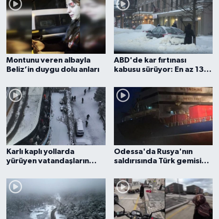
Montunu veren albayla
ABD'de kar fırtınası
Beliz’in duygu dolu anları
kabusu sürüyor: En az 13
bin uçuş iptal edildi, 953
bin kişi elektriksiz kaldı
Karlı kaplı yollarda
Odessa'da Rusya'nın
yürüyen vatandaşların
saldırısında Türk gemisinin
karla imtihanı
isabet aldığı anlara ilişkin
görüntüler ortaya çıktı