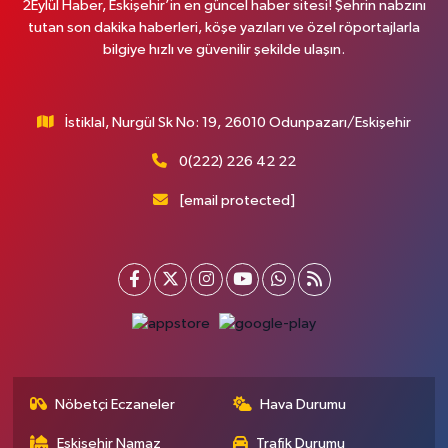
2Eylül Haber, Eskişehir’in en güncel haber sitesi! Şehrin nabzını
tutan son dakika haberleri, köşe yazıları ve özel röportajlarla
bilgiye hızlı ve güvenilir şekilde ulaşın.
İstiklal, Nurgül Sk No: 19, 26010 Odunpazarı/Eskişehir
0(222) 226 42 22
[email protected]
Nöbetçi Eczaneler
Hava Durumu
Eskişehir Namaz
Trafik Durumu