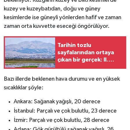
bekleniyor. Rüzgarın kuzey ve batı kesimlerde
kuzey ve kuzeybatıdan, doğu ve güney
kesimlerde ise güneyli yönlerden hafif ve zaman
zaman orta kuvvette eseceği öngörülüyor.
Tarihin tozlu
sayfalarından ortaya
çıkan bir gerçek: II.
Abdülhamid’in Baş
İstihbaratçısı Erzurum
Bazı illerde beklenen hava durumu ve en yüksek
petrolünün peşindeydi
sıcaklıklar şöyle:
Ankara: Sağanak yağışlı, 20 derece
İstanbul: Parçalı ve çok bulutlu, 23 derece
İzmir: Parçalı ve çok bulutlu, 28 derece
Adana: Gök gürültülü sağanak yağışlı, 26