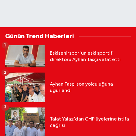
Günün Trend Haberleri
1
Eskişehirspor'un eski sportif
direktörü Ayhan Taşçı vefat etti
2
Ayhan Taşçı son yolculuğuna
uğurlandı
3
Talat Yalaz’dan CHP üyelerine istifa
çağrısı