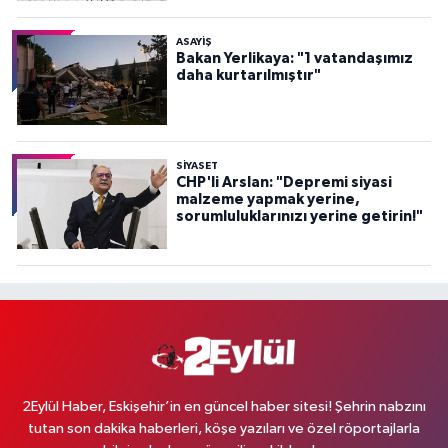
ASAYİŞ
Bakan Yerlikaya: "1 vatandaşımız
daha kurtarılmıştır"
SİYASET
CHP'li Arslan: "Depremi siyasi
malzeme yapmak yerine,
sorumluluklarınızı yerine getirin!"
2Eylül Haber, Eskişehir’in en güncel haber sitesi! Şehrin nabzını
tutan son dakika haberleri, köşe yazıları ve özel röportajlarla