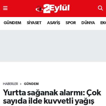
ASAYİŞ
Nöbetçi Eczaneler
GÜNDEM
SİYASET
ASAYİŞ
SPOR
DÜNYA
EK
DÜNYA
Hava Durumu
EKONOMİ
Eskişehir Namaz Vakitleri
GÜNDEM
Trafik Durumu
RESMİ İLAN
Puan Durumu ve Fikstür
SİYASET
Tüm Manşetler
HABERLER
GÜNDEM
SPOR
Son Dakika Haberleri
Yurtta sağanak alarmı: Çok
sayıda ilde kuvvetli yağış
YAŞAM
Haber Arşivi