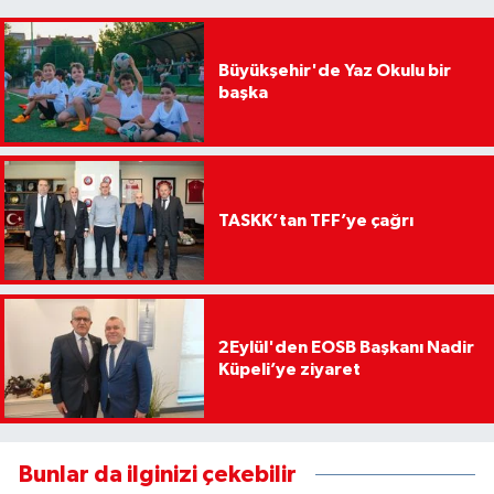
Büyükşehir'de Yaz Okulu bir
başka
TASKK’tan TFF’ye çağrı
2Eylül'den EOSB Başkanı Nadir
Küpeli’ye ziyaret
Bunlar da ilginizi çekebilir