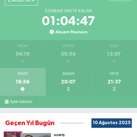
ESKİŞEHİR
SONRAKI VAKTE KALAN
01:04:47
Akşam Namazı
İMSAK
GÜNEŞ
ÖĞLE
04:19
05:56
13:07
İKINDI
AKŞAM
YATSI
16:56
20:07
21:37
Aylık Vakitler
Geçen Yıl Bugün
10 Ağustos 2025
ASAYİŞ