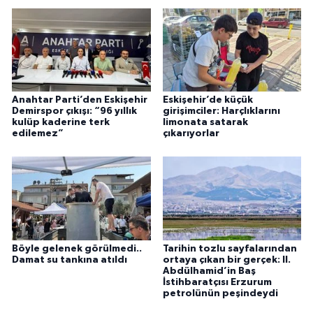
Anahtar Parti’den Eskişehir
Eskişehir’de küçük
Demirspor çıkışı: “96 yıllık
girişimciler: Harçlıklarını
kulüp kaderine terk
limonata satarak
edilemez”
çıkarıyorlar
Böyle gelenek görülmedi..
Tarihin tozlu sayfalarından
Damat su tankına atıldı
ortaya çıkan bir gerçek: II.
Abdülhamid’in Baş
İstihbaratçısı Erzurum
petrolünün peşindeydi