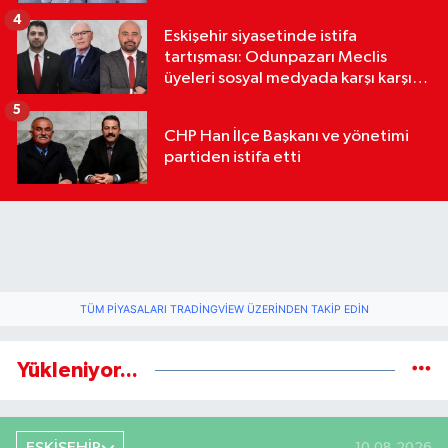
4
Eskişehir siyasetinde istifa
tartışması: Odunpazarı Meclis
üyeleri sosyal medyada karşı karşıya
geldi
5
CHP Han İlçe Başkanı ve yönetimi
partiden istifa etti
TÜM PIYASALARI TRADINGVIEW ÜZERINDEN TAKIP EDIN
Yükleniyor...
10.08.2026