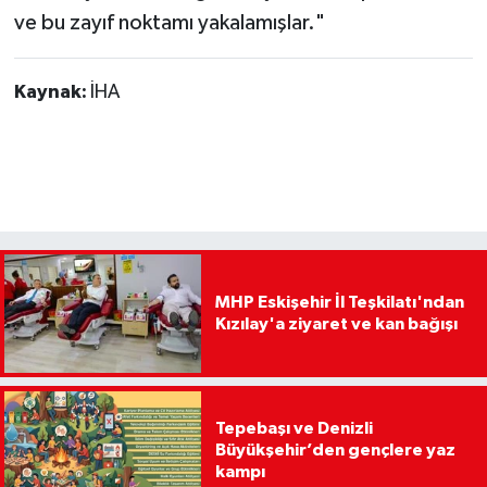
ve bu zayıf noktamı yakalamışlar."
Kaynak:
İHA
MHP Eskişehir İl Teşkilatı'ndan
Kızılay'a ziyaret ve kan bağışı
Tepebaşı ve Denizli
Büyükşehir’den gençlere yaz
kampı