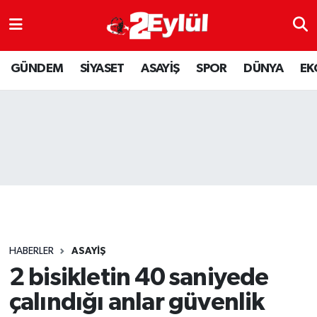
ASAYİŞ
Nöbetçi Eczaneler
GÜNDEM
SİYASET
ASAYİŞ
SPOR
DÜNYA
EK
DÜNYA
Hava Durumu
EKONOMİ
Eskişehir Namaz Vakitleri
GÜNDEM
Trafik Durumu
RESMİ İLAN
Puan Durumu ve Fikstür
SİYASET
Tüm Manşetler
HABERLER
ASAYİŞ
SPOR
Son Dakika Haberleri
2 bisikletin 40 saniyede
çalındığı anlar güvenlik
YAŞAM
Haber Arşivi