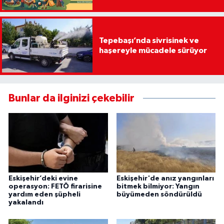
Tepebaşı’nda sivrisinek ve
haşereyle mücadele sürüyor
Bunlar da ilginizi çekebilir
Eskişehir’deki evine
Eskişehir'de anız yangınları
operasyon: FETÖ firarisine
bitmek bilmiyor: Yangın
yardım eden şüpheli
büyümeden söndürüldü
yakalandı