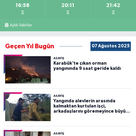
16:58
20:11
21:42
Aylık Vakitler
Geçen Yıl Bugün
07 Ağustos 2025
ASAYİŞ
Karabük'te çıkan orman
yangınında 9 saat geride kaldı
ASAYİŞ
Yangında alevlerin arasında
kalmaktan kurtulan işçi,
arkadaşlarını göremeyince büyük
panik yaşadı
ASAYİŞ