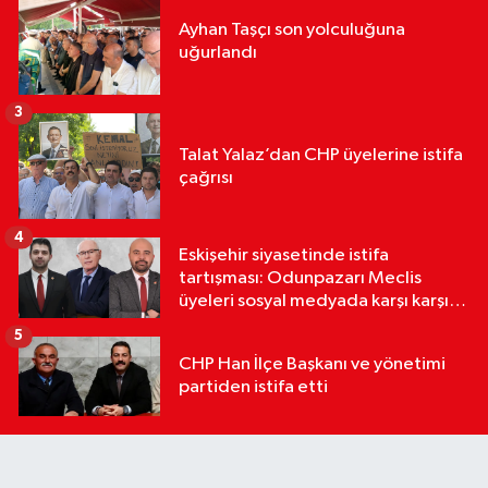
Ayhan Taşçı son yolculuğuna
uğurlandı
3
Talat Yalaz’dan CHP üyelerine istifa
çağrısı
4
Eskişehir siyasetinde istifa
tartışması: Odunpazarı Meclis
üyeleri sosyal medyada karşı karşıya
geldi
5
CHP Han İlçe Başkanı ve yönetimi
partiden istifa etti