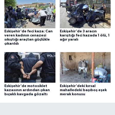
Eskişehir'de feci kaza: Can
Eskişehir'de 3 aracın
veren kadının cenazesi
karıştığı feci kazada 1 ölü, 1
sıkıştığı araçtan güçlükle
ağır yaralı
çıkarıldı
Eskişehir'de motosiklet
Eskişehir'deki kırsal
kazasının ardından çıkan
mahalledeki başıboş eşek
bıçaklı kavgada gözaltı
merak konusu