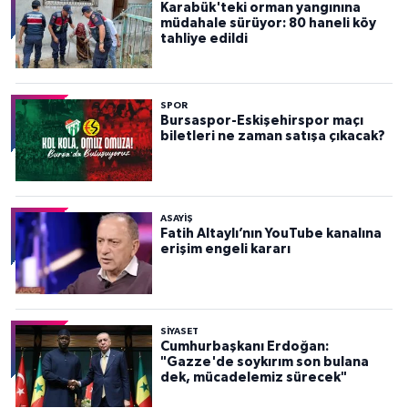
Karabük'teki orman yangınına
müdahale sürüyor: 80 haneli köy
tahliye edildi
SPOR
Bursaspor-Eskişehirspor maçı
biletleri ne zaman satışa çıkacak?
ASAYİŞ
Fatih Altaylı’nın YouTube kanalına
erişim engeli kararı
SİYASET
Cumhurbaşkanı Erdoğan:
"Gazze'de soykırım son bulana
dek, mücadelemiz sürecek"