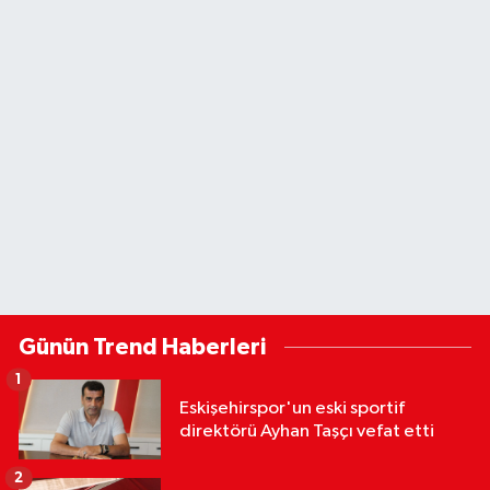
Günün Trend Haberleri
1
Eskişehirspor'un eski sportif
direktörü Ayhan Taşçı vefat etti
2