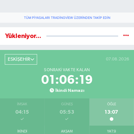
TÜM PIYASALARI TRADINGVIEW ÜZERINDEN TAKIP EDIN
Yükleniyor...
ESKİŞEHİR
07.08.2026
SONRAKI VAKTE KALAN
01:06:19
İkindi Namazı
İMSAK
GÜNEŞ
ÖĞLE
04:15
05:53
13:07
İKINDI
AKŞAM
YATSI