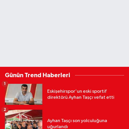
Günün Trend Haberleri
1
Eskişehirspor'un eski sportif
direktörü Ayhan Taşçı vefat etti
2
Ayhan Taşçı son yolculuğuna
uğurlandı