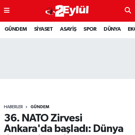
ASAYİŞ
Nöbetçi Eczaneler
GÜNDEM
SİYASET
ASAYİŞ
SPOR
DÜNYA
EK
DÜNYA
Hava Durumu
EKONOMİ
Eskişehir Namaz Vakitleri
GÜNDEM
Trafik Durumu
RESMİ İLAN
Puan Durumu ve Fikstür
SİYASET
Tüm Manşetler
HABERLER
GÜNDEM
SPOR
Son Dakika Haberleri
36. NATO Zirvesi
Ankara'da başladı: Dünya
YAŞAM
Haber Arşivi