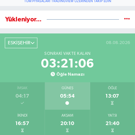
TÜM PIYASALARI TRADINGVIEW ÜZERINDEN TAKIP EDIN
Yükleniyor...
ESKİŞEHİR
08.08.2026
SONRAKI VAKTE KALAN
03:21:05
Öğle Namazı
İMSAK
GÜNEŞ
ÖĞLE
04:17
05:54
13:07
İKINDI
AKŞAM
YATSI
16:57
20:10
21:40