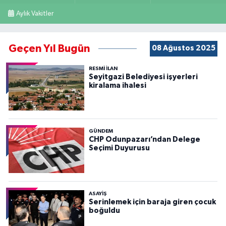
Aylık Vakitler
Geçen Yıl Bugün
08 Ağustos 2025
RESMİ İLAN
Seyitgazi Belediyesi işyerleri
kiralama ihalesi
GÜNDEM
CHP Odunpazarı’ndan Delege
Seçimi Duyurusu
ASAYİŞ
Serinlemek için baraja giren çocuk
boğuldu