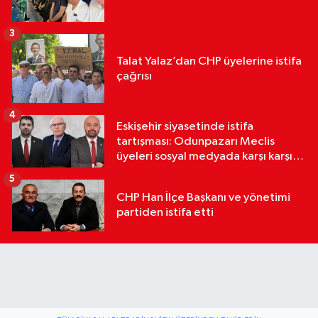
3
Talat Yalaz’dan CHP üyelerine istifa
çağrısı
4
Eskişehir siyasetinde istifa
tartışması: Odunpazarı Meclis
üyeleri sosyal medyada karşı karşıya
geldi
5
CHP Han İlçe Başkanı ve yönetimi
partiden istifa etti