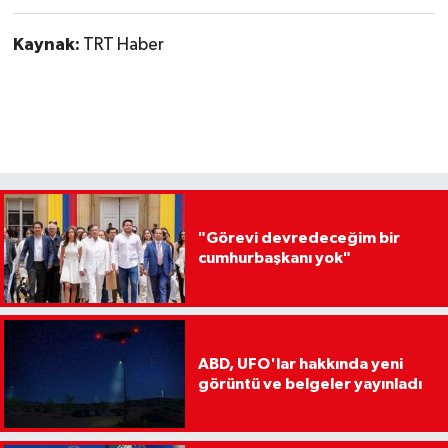
Kaynak:
TRT Haber
"Görevi devredeceğim bir
cumhurbaşkanı yok"
ABD, UFO'lar hakkında yeni
görüntü ve belgeler yayınladı