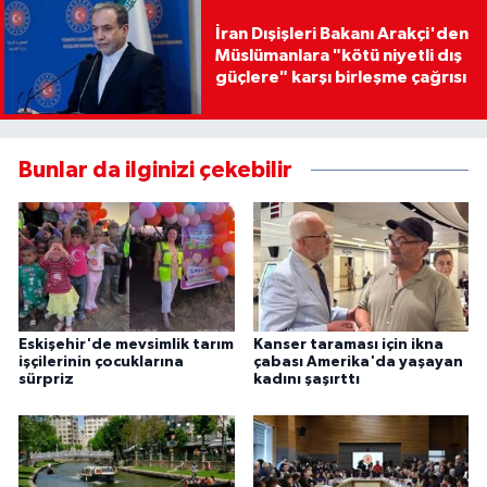
İran Dışişleri Bakanı Arakçi'den
Müslümanlara "kötü niyetli dış
güçlere" karşı birleşme çağrısı
Bunlar da ilginizi çekebilir
Eskişehir'de mevsimlik tarım
Kanser taraması için ikna
işçilerinin çocuklarına
çabası Amerika'da yaşayan
sürpriz
kadını şaşırttı