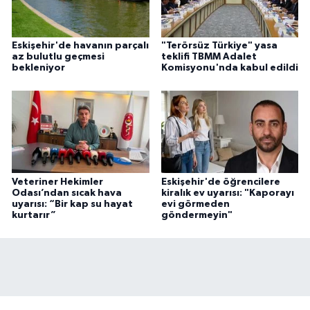
Eskişehir'de havanın parçalı
"Terörsüz Türkiye" yasa
az bulutlu geçmesi
teklifi TBMM Adalet
bekleniyor
Komisyonu'nda kabul edildi
Veteriner Hekimler
Eskişehir'de öğrencilere
Odası’ndan sıcak hava
kiralık ev uyarısı: "Kaporayı
uyarısı: “Bir kap su hayat
evi görmeden
kurtarır”
göndermeyin"