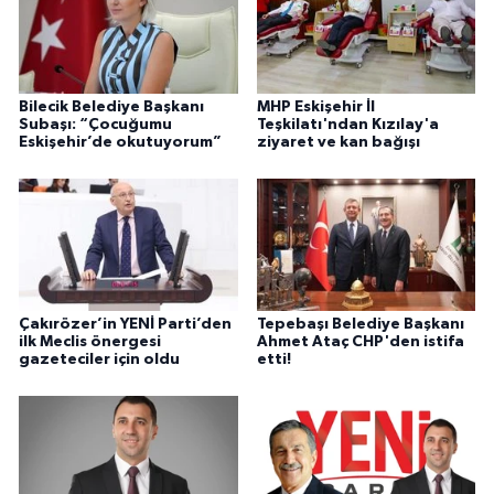
Bilecik Belediye Başkanı
MHP Eskişehir İl
Subaşı: “Çocuğumu
Teşkilatı'ndan Kızılay'a
Eskişehir’de okutuyorum”
ziyaret ve kan bağışı
Çakırözer’in YENİ Parti’den
Tepebaşı Belediye Başkanı
ilk Meclis önergesi
Ahmet Ataç CHP'den istifa
gazeteciler için oldu
etti!