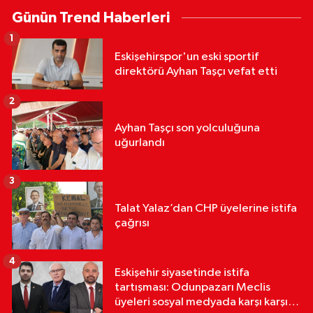
Günün Trend Haberleri
1
Eskişehirspor'un eski sportif
direktörü Ayhan Taşçı vefat etti
2
Ayhan Taşçı son yolculuğuna
uğurlandı
3
Talat Yalaz’dan CHP üyelerine istifa
çağrısı
4
Eskişehir siyasetinde istifa
tartışması: Odunpazarı Meclis
üyeleri sosyal medyada karşı karşıya