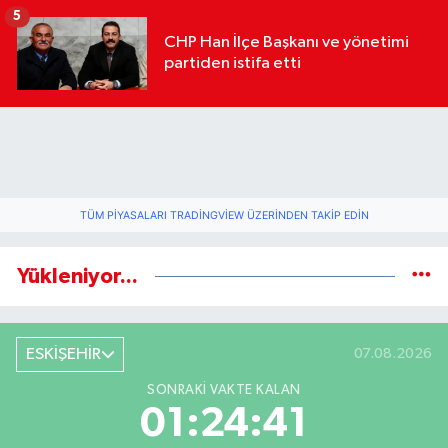
geldi
5
CHP Han İlçe Başkanı ve yönetimi
partiden istifa etti
TÜM PIYASALARI TRADINGVIEW ÜZERINDEN TAKIP EDIN
Yükleniyor...
ESKİŞEHİR
07.08.2026
SONRAKI VAKTE KALAN
01:24:40