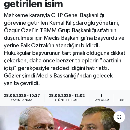
getirilen isim
Mahkeme kararıyla CHP Genel Başkanlığı
görevine getirilen Kemal Kılıçdaroğlu yönetimi,
Özgür Özel'in TBMM Grup Başkanlığı sıfatının
düşürülmesi için Meclis Başkanlığı'na başvurdu ve
yerine Faik Öztrak'ın atandığını bildirdi.
Hukukçular başvurunun tartışmalı olduğuna dikkat
çekerken, daha önce benzer taleplerin "partinin
iç işi" gerekçesiyle reddedildiğini hatırlattı.
Gözler şimdi Meclis Başkanlığı'ndan gelecek
yanıta çevrildi.
28.06.2026 - 10:37
28.06.2026 - 12:02
1
YAYINLANMA
GÜNCELLEME
PAYLAŞIM
OKUNM