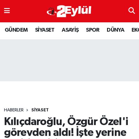
ASAYİŞ
Nöbetçi Eczaneler
GÜNDEM
SİYASET
ASAYİŞ
SPOR
DÜNYA
EK
DÜNYA
Hava Durumu
EKONOMİ
Eskişehir Namaz Vakitleri
GÜNDEM
Trafik Durumu
RESMİ İLAN
Puan Durumu ve Fikstür
SİYASET
Tüm Manşetler
HABERLER
SİYASET
SPOR
Son Dakika Haberleri
Kılıçdaroğlu, Özgür Özel'i
görevden aldı! İşte yerine
YAŞAM
Haber Arşivi