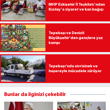
MHP Eskişehir İl Teşkilatı'ndan
Kızılay'a ziyaret ve kan bağışı
Tepebaşı ve Denizli
Büyükşehir’den gençlere yaz
kampı
Tepebaşı’nda sivrisinek ve
haşereyle mücadele sürüyor
Bunlar da ilginizi çekebilir