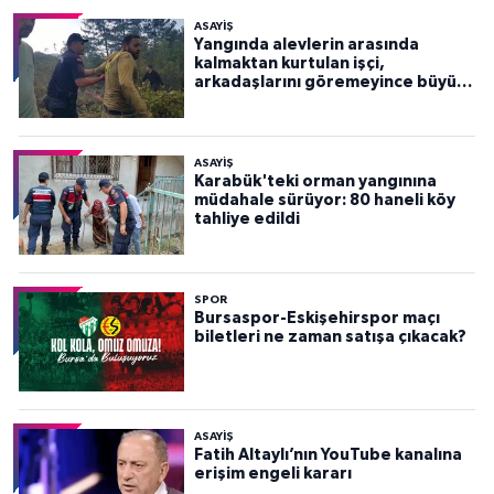
ASAYİŞ
Yangında alevlerin arasında
kalmaktan kurtulan işçi,
arkadaşlarını göremeyince büyük
panik yaşadı
ASAYİŞ
Karabük'teki orman yangınına
müdahale sürüyor: 80 haneli köy
tahliye edildi
SPOR
Bursaspor-Eskişehirspor maçı
biletleri ne zaman satışa çıkacak?
ASAYİŞ
Fatih Altaylı’nın YouTube kanalına
erişim engeli kararı