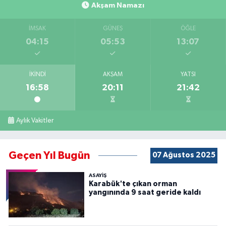
Akşam Namazı
İMSAK
GÜNEŞ
ÖĞLE
04:15
05:53
13:07
İKINDI
AKŞAM
YATSI
16:58
20:11
21:42
Aylık Vakitler
Geçen Yıl Bugün
07 Ağustos 2025
ASAYİŞ
Karabük'te çıkan orman
yangınında 9 saat geride kaldı