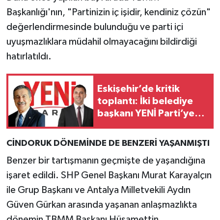
Başkanlığı'nın, "Partinizin iç işidir, kendiniz çözün"
değerlendirmesinde bulunduğu ve parti içi
uyuşmazlıklara müdahil olmayacağını bildirdiği
hatırlatıldı.
Eskişehir’de kritik
toplantı: İki belediye
başkanı YENİ Parti’ye
geçiyor
CİNDORUK DÖNEMİNDE DE BENZERİ YAŞANMIŞTI
Benzer bir tartışmanın geçmişte de yaşandığına
işaret edildi. SHP Genel Başkanı Murat Karayalçın
ile Grup Başkanı ve Antalya Milletvekili Aydın
Güven Gürkan arasında yaşanan anlaşmazlıkta
dönemin TBMM Başkanı Hüsamettin