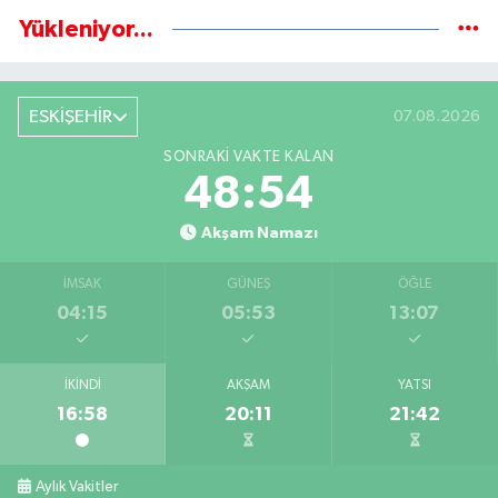
Yükleniyor...
ESKİŞEHİR
07.08.2026
SONRAKI VAKTE KALAN
48:53
Akşam Namazı
İMSAK
GÜNEŞ
ÖĞLE
04:15
05:53
13:07
İKINDI
AKŞAM
YATSI
16:58
20:11
21:42
Aylık Vakitler