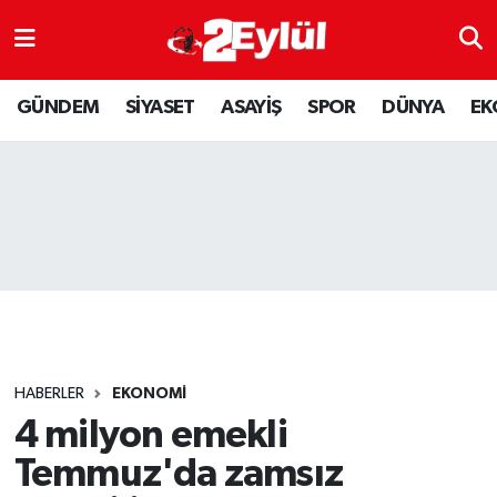
ASAYİŞ
Nöbetçi Eczaneler
GÜNDEM
SİYASET
ASAYİŞ
SPOR
DÜNYA
EK
DÜNYA
Hava Durumu
EKONOMİ
Eskişehir Namaz Vakitleri
GÜNDEM
Trafik Durumu
RESMİ İLAN
Puan Durumu ve Fikstür
SİYASET
Tüm Manşetler
HABERLER
EKONOMİ
SPOR
Son Dakika Haberleri
4 milyon emekli
Temmuz'da zamsız
YAŞAM
Haber Arşivi