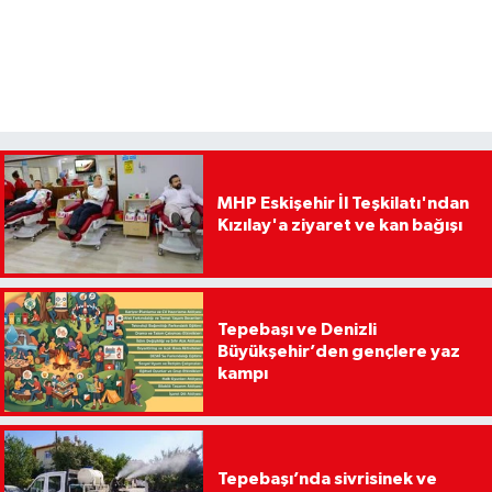
MHP Eskişehir İl Teşkilatı'ndan
Kızılay'a ziyaret ve kan bağışı
Tepebaşı ve Denizli
Büyükşehir’den gençlere yaz
kampı
Tepebaşı’nda sivrisinek ve