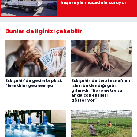
haşereyle mücadele sürüyor
Bunlar da ilginizi çekebilir
Eskişehir’de geçim tepkisi:
Eskişehir’de terzi esnafının
“Emekliler geçinemiyor”
işleri beklendiği gibi
gitmedi: “Barometre şu
anda çok eksileri
gösteriyor”