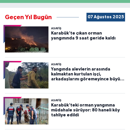
Geçen Yıl Bugün
07 Ağustos 2025
ASAYİŞ
Karabük'te çıkan orman
yangınında 9 saat geride kaldı
ASAYİŞ
Yangında alevlerin arasında
kalmaktan kurtulan işçi,
arkadaşlarını göremeyince büyük
panik yaşadı
ASAYİŞ
Karabük'teki orman yangınına
müdahale sürüyor: 80 haneli köy
tahliye edildi