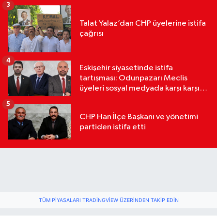
3
Talat Yalaz’dan CHP üyelerine istifa
çağrısı
4
Eskişehir siyasetinde istifa
tartışması: Odunpazarı Meclis
üyeleri sosyal medyada karşı karşıya
geldi
5
CHP Han İlçe Başkanı ve yönetimi
partiden istifa etti
TÜM PIYASALARI TRADINGVIEW ÜZERINDEN TAKIP EDIN