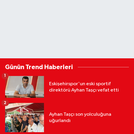
Günün Trend Haberleri
1
Eskişehirspor'un eski sportif
direktörü Ayhan Taşçı vefat etti
2
Ayhan Taşçı son yolculuğuna
uğurlandı