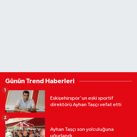
Günün Trend Haberleri
1
Eskişehirspor'un eski sportif
direktörü Ayhan Taşçı vefat etti
2
Ayhan Taşçı son yolculuğuna
uğurlandı