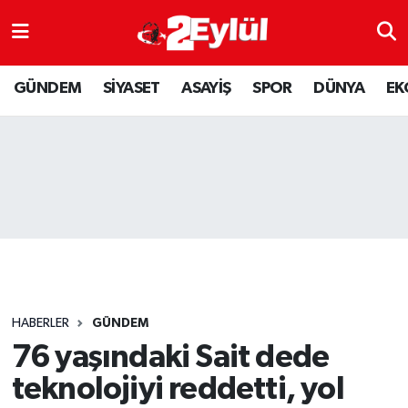
ASAYİŞ
Nöbetçi Eczaneler
GÜNDEM
SİYASET
ASAYİŞ
SPOR
DÜNYA
EK
DÜNYA
Hava Durumu
EKONOMİ
Eskişehir Namaz Vakitleri
GÜNDEM
Trafik Durumu
RESMİ İLAN
Puan Durumu ve Fikstür
SİYASET
Tüm Manşetler
HABERLER
GÜNDEM
SPOR
Son Dakika Haberleri
76 yaşındaki Sait dede
teknolojiyi reddetti, yol
YAŞAM
Haber Arşivi