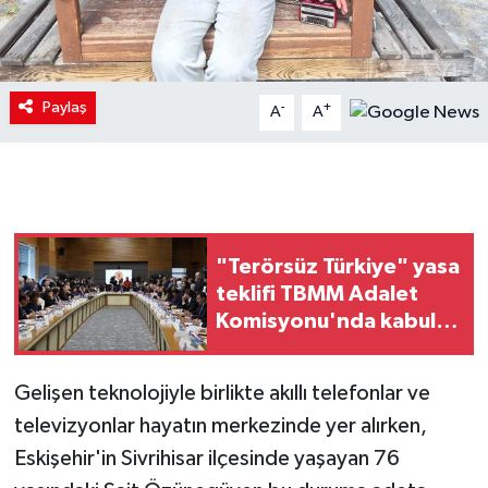
Paylaş
-
+
A
A
"Terörsüz Türkiye" yasa
teklifi TBMM Adalet
Komisyonu'nda kabul
edildi
Gelişen teknolojiyle birlikte akıllı telefonlar ve
televizyonlar hayatın merkezinde yer alırken,
Eskişehir'in Sivrihisar ilçesinde yaşayan 76