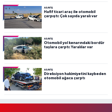
ASAYİŞ
Hafif ticari araç ile otomobil
çarpıştı: Çok sayıda yaralı var
ASAYİŞ
Otomobil yol kenarındaki bordür
taşlara çarptı: Yaralılar var
ASAYİŞ
Direksiyon hakimiyetini kaybeden
otomobil ağaca çarptı