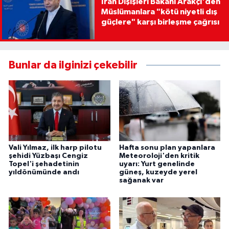
İran Dışişleri Bakanı Arakçi'den
Müslümanlara "kötü niyetli dış
güçlere" karşı birleşme çağrısı
Bunlar da ilginizi çekebilir
Vali Yılmaz, ilk harp pilotu
Hafta sonu plan yapanlara
şehidi Yüzbaşı Cengiz
Meteoroloji'den kritik
Topel'i şehadetinin
uyarı: Yurt genelinde
yıldönümünde andı
güneş, kuzeyde yerel
sağanak var