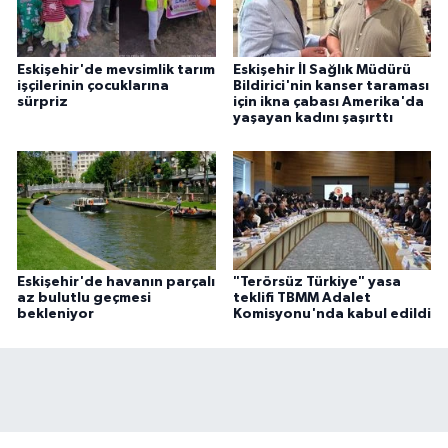
Eskişehir'de mevsimlik tarım
Eskişehir İl Sağlık Müdürü
işçilerinin çocuklarına
Bildirici'nin kanser taraması
sürpriz
için ikna çabası Amerika'da
yaşayan kadını şaşırttı
Eskişehir'de havanın parçalı
"Terörsüz Türkiye" yasa
az bulutlu geçmesi
teklifi TBMM Adalet
bekleniyor
Komisyonu'nda kabul edildi