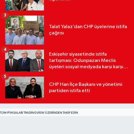
3
Talat Yalaz’dan CHP üyelerine istifa
çağrısı
4
Eskişehir siyasetinde istifa
tartışması: Odunpazarı Meclis
üyeleri sosyal medyada karşı karşıya
geldi
5
CHP Han İlçe Başkanı ve yönetimi
partiden istifa etti
TÜM PIYASALARI TRADINGVIEW ÜZERINDEN TAKIP EDIN