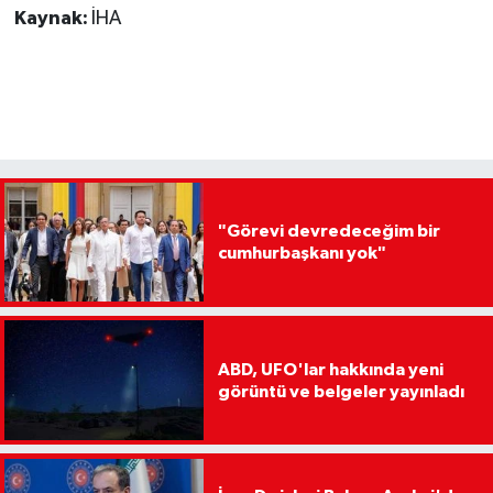
Kaynak:
İHA
"Görevi devredeceğim bir
cumhurbaşkanı yok"
ABD, UFO'lar hakkında yeni
görüntü ve belgeler yayınladı