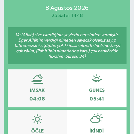
8 Ağustos 2026
25 Safer 1448
Ve (Allah) size istediğiniz şeylerin hepsinden vermiştir.
Eğer Allâh'ın verdiği nimetleri sayacak olsanız sayıp
bitiremezsiniz. Şüphe yok ki insan elbette (nefsine karşı)
çok zâlim, (Rabb'inin nimetlerine karşı) çok nankördür.
(İbrâhîm Sûresi, 34)
İMSAK
GÜNEŞ
04:08
05:41
ÖĞLE
İKINDI