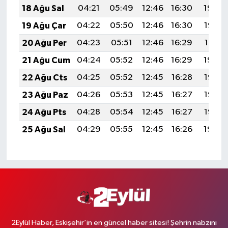
18 Ağu Sal
04:21
05:49
12:46
16:30
19:34
19 Ağu Çar
04:22
05:50
12:46
16:30
19:32
20 Ağu Per
04:23
05:51
12:46
16:29
19:31
21 Ağu Cum
04:24
05:52
12:46
16:29
19:30
22 Ağu Cts
04:25
05:52
12:45
16:28
19:28
23 Ağu Paz
04:26
05:53
12:45
16:27
19:27
24 Ağu Pts
04:28
05:54
12:45
16:27
19:26
25 Ağu Sal
04:29
05:55
12:45
16:26
19:24
2Eylül Haber, Eskişehir’in en güncel haber sitesi! Şehrin nabzını