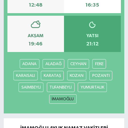
12:48
16:35
AKŞAM
YATSI
19:46
21:12
ADANA
ALADAĞ
CEYHAN
FEKE
KARAISALI
KARATAŞ
KOZAN
POZANTI
SAİMBEYLİ
TUFANBEYLİ
YUMURTALIK
İMAMOĞLU