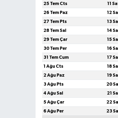
25 Tem Cts
11 S
26 Tem Paz
12 S
27 Tem Pts
13 S
28 Tem Sal
14 S
29 Tem Çar
15 S
30 Tem Per
16 S
31 Tem Cum
17 S
1 Ağu Cts
18 S
2 Ağu Paz
19 S
3 Ağu Pts
20 Sa
4 Ağu Sal
21 S
5 Ağu Çar
22 Sa
6 Ağu Per
23 Sa