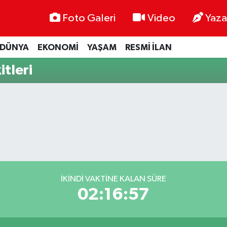
Foto Galeri
Video
Yaza
DÜNYA
EKONOMİ
YAŞAM
RESMİ İLAN
tleri
İKINDI VAKTINE KALAN SÜRE
02:16:56