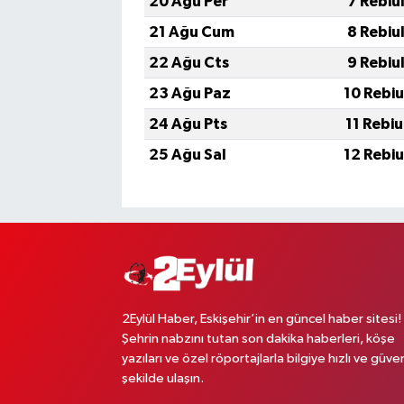
20 Ağu Per
7 Rebiu
21 Ağu Cum
8 Rebiu
22 Ağu Cts
9 Rebiu
23 Ağu Paz
10 Rebi
24 Ağu Pts
11 Rebi
25 Ağu Sal
12 Rebi
2Eylül Haber, Eskişehir’in en güncel haber sitesi!
Şehrin nabzını tutan son dakika haberleri, köşe
yazıları ve özel röportajlarla bilgiye hızlı ve güven
şekilde ulaşın.