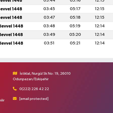
levvel 1448
03:44
05:16
12:15
levvel 1448
03:45
05:17
12:15
levvel 1448
03:47
05:18
12:15
ulevvel 1448
03:48
05:19
12:14
ulevvel 1448
03:49
05:20
12:14
ulevvel 1448
03:51
05:21
12:14
İstiklal, Nurgül Sk No: 19, 26010
Odunpazarı/Eskişehir
0(222) 226 42 22
[email protected]
ilir