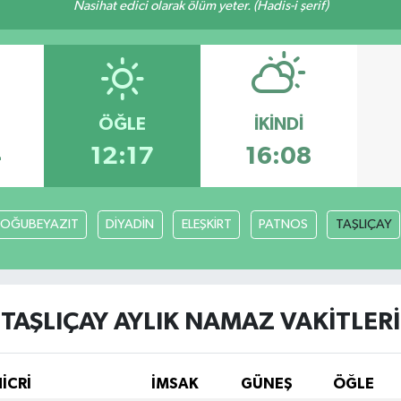
Nasihat edici olarak ölüm yeter. (Hadis-i şerif)
ÖĞLE
İKINDI
4
12:17
16:08
OĞUBEYAZIT
DİYADİN
ELEŞKİRT
PATNOS
TAŞLIÇAY
TAŞLIÇAY AYLIK NAMAZ VAKITLERI
İCRİ
İMSAK
GÜNEŞ
ÖĞLE