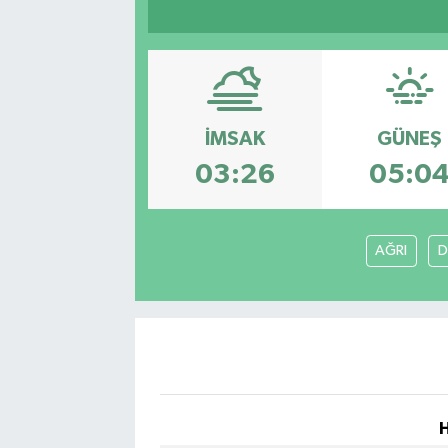
İMSAK
GÜNEŞ
03:26
05:0
AĞRI
D
H