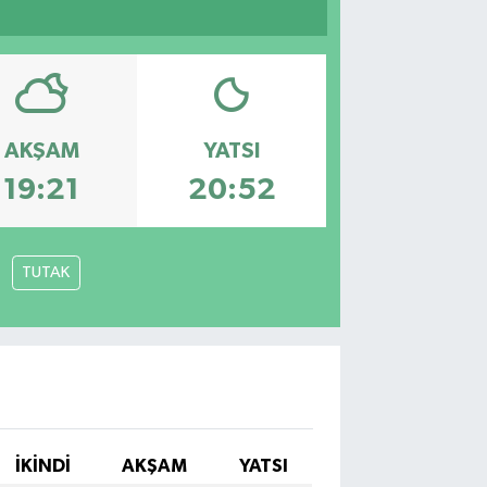
AKŞAM
YATSI
19:21
20:52
TUTAK
İKINDI
AKŞAM
YATSI