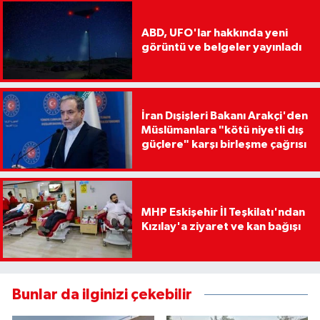
ABD, UFO'lar hakkında yeni
görüntü ve belgeler yayınladı
İran Dışişleri Bakanı Arakçi'den
Müslümanlara "kötü niyetli dış
güçlere" karşı birleşme çağrısı
MHP Eskişehir İl Teşkilatı'ndan
Kızılay'a ziyaret ve kan bağışı
Bunlar da ilginizi çekebilir