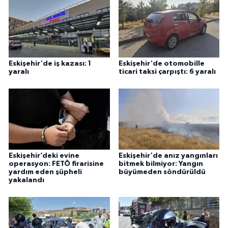
Eskişehir'de iş kazası: 1
Eskişehir'de otomobille
yaralı
ticari taksi çarpıştı: 6 yaralı
Eskişehir’deki evine
Eskişehir'de anız yangınları
operasyon: FETÖ firarisine
bitmek bilmiyor: Yangın
yardım eden şüpheli
büyümeden söndürüldü
yakalandı