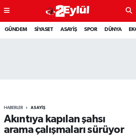
ASAYİŞ
Nöbetçi Eczaneler
GÜNDEM
SİYASET
ASAYİŞ
SPOR
DÜNYA
EK
DÜNYA
Hava Durumu
EKONOMİ
Eskişehir Namaz Vakitleri
GÜNDEM
Trafik Durumu
RESMİ İLAN
Puan Durumu ve Fikstür
SİYASET
Tüm Manşetler
HABERLER
ASAYİŞ
SPOR
Son Dakika Haberleri
Akıntıya kapılan şahsı
arama çalışmaları sürüyor
YAŞAM
Haber Arşivi