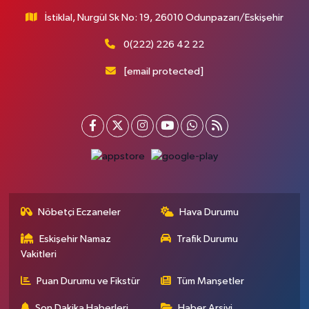
İstiklal, Nurgül Sk No: 19, 26010 Odunpazarı/Eskişehir
0(222) 226 42 22
[email protected]
Nöbetçi Eczaneler
Hava Durumu
Eskişehir Namaz
Trafik Durumu
Vakitleri
Puan Durumu ve Fikstür
Tüm Manşetler
Son Dakika Haberleri
Haber Arşivi