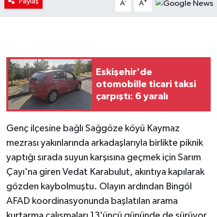
Paylaş
-
+
A
A
Eskişehir'de
otomobille ticari taksi
çarpıştı: 6 yaralı
Genç ilçesine bağlı Sağgöze köyü Kaymaz
mezrası yakınlarında arkadaşlarıyla birlikte piknik
yaptığı sırada suyun karşısına geçmek için Sarım
Çayı'na giren Vedat Karabulut, akıntıya kapılarak
gözden kaybolmuştu. Olayın ardından Bingöl
AFAD koordinasyonunda başlatılan arama
kurtarma çalışmaları 13'üncü gününde de sürüyor.