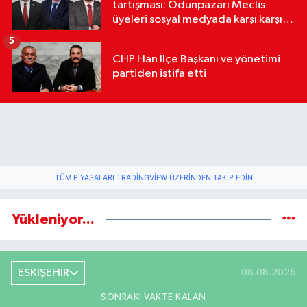
tartışması: Odunpazarı Meclis
üyeleri sosyal medyada karşı karşıya
geldi
5
CHP Han İlçe Başkanı ve yönetimi
partiden istifa etti
TÜM PIYASALARI TRADINGVIEW ÜZERINDEN TAKIP EDIN
Yükleniyor...
ESKİŞEHİR
08.08.2026
SONRAKI VAKTE KALAN