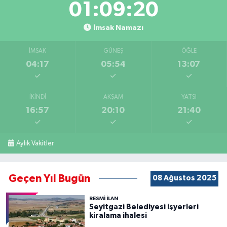
01:09:20
İmsak Namazı
İMSAK
GÜNEŞ
ÖĞLE
04:17
05:54
13:07
İKINDI
AKŞAM
YATSI
16:57
20:10
21:40
Aylık Vakitler
Geçen Yıl Bugün
08 Ağustos 2025
RESMİ İLAN
Seyitgazi Belediyesi işyerleri
kiralama ihalesi