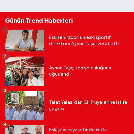
Günün Trend Haberleri
1
Eskişehirspor'un eski sportif
direktörü Ayhan Taşçı vefat etti
2
Ayhan Taşçı son yolculuğuna
uğurlandı
3
Talat Yalaz’dan CHP üyelerine istifa
çağrısı
4
Eskişehir siyasetinde istifa