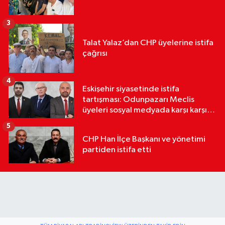
3
Talat Yalaz’dan CHP üyelerine istifa
çağrısı
4
Eskişehir siyasetinde istifa
tartışması: Odunpazarı Meclis
üyeleri sosyal medyada karşı karşıya
geldi
5
CHP Han İlçe Başkanı ve yönetimi
partiden istifa etti