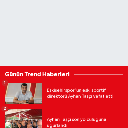
Günün Trend Haberleri
1
Eskişehirspor'un eski sportif
direktörü Ayhan Taşçı vefat etti
2
Ayhan Taşçı son yolculuğuna
uğurlandı