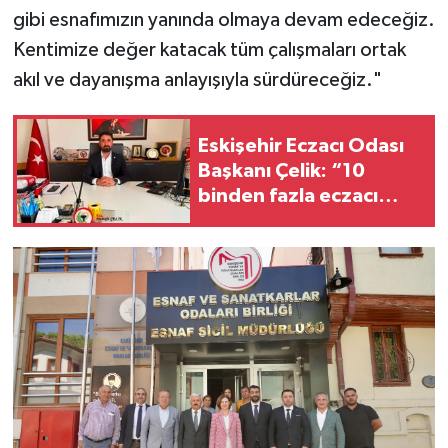
gibi esnafımızın yanında olmaya devam edeceğiz.
Kentimize değer katacak tüm çalışmaları ortak
akıl ve dayanışma anlayışıyla sürdüreceğiz."
Eskişehir Eczacı Odası
Başkanı Çelik: “10
binden fazla eczacı
işsiz”