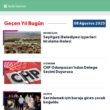
Aylık Vakitler
Geçen Yıl Bugün
08 Ağustos 2025
RESMİ İLAN
Seyitgazi Belediyesi işyerleri
kiralama ihalesi
GÜNDEM
CHP Odunpazarı’ndan Delege
Seçimi Duyurusu
ASAYİŞ
Serinlemek için baraja giren çocuk
boğuldu