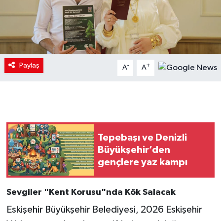
Paylaş
-
+
A
A
Tepebaşı ve Denizli
Büyükşehir’den
gençlere yaz kampı
Sevgiler "Kent Korusu"nda Kök Salacak
Eskişehir Büyükşehir Belediyesi, 2026 Eskişehir