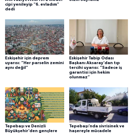
cipi yenileyip "6. evladım"
dedi
Eskişehir için deprem
Eskişehir Tabip Odası
uyarısı: “Her parselin zemini
Başkanı Aksaray’dan tıp
aynı değil”
tercihi uyarısı: “Sadece iş
garantisi için hekim
olunmaz”
Tepebaşı ve Denizli
Tepebaşı’nda sivrisinek ve
Büyükşehir’den gençlere
haşereyle mücadele