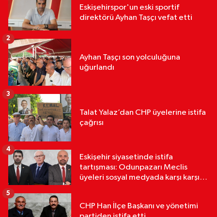
Eskişehirspor'un eski sportif
direktörü Ayhan Taşçı vefat etti
2
Ayhan Taşçı son yolculuğuna
uğurlandı
3
Talat Yalaz’dan CHP üyelerine istifa
çağrısı
4
Eskişehir siyasetinde istifa
tartışması: Odunpazarı Meclis
üyeleri sosyal medyada karşı karşıya
geldi
5
CHP Han İlçe Başkanı ve yönetimi
partiden istifa etti