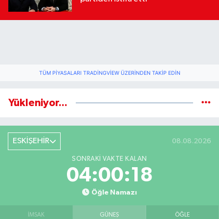
TÜM PIYASALARI TRADINGVIEW ÜZERINDEN TAKIP EDIN
Yükleniyor...
ESKİŞEHİR
08.08.2026
SONRAKI VAKTE KALAN
04:00:18
Öğle Namazı
İMSAK
GÜNEŞ
ÖĞLE