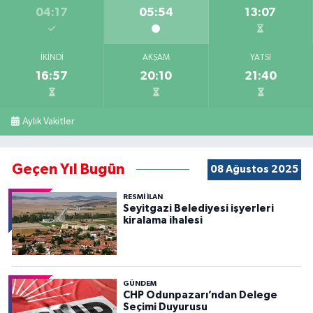
04:17
05:54
13:07
İKINDI
AKŞAM
YATSI
16:57
20:10
21:40
Aylık Vakitler
Geçen Yıl Bugün
08 Ağustos 2025
RESMİ İLAN
Seyitgazi Belediyesi işyerleri
kiralama ihalesi
GÜNDEM
CHP Odunpazarı’ndan Delege
Seçimi Duyurusu