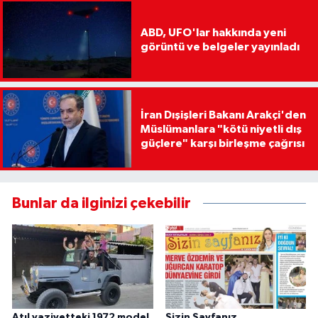
ABD, UFO'lar hakkında yeni
görüntü ve belgeler yayınladı
İran Dışişleri Bakanı Arakçi'den
Müslümanlara "kötü niyetli dış
güçlere" karşı birleşme çağrısı
Bunlar da ilginizi çekebilir
Atıl vaziyetteki 1972 model
Sizin Sayfanız