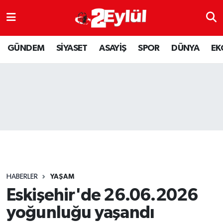
ASAYİŞ
Nöbetçi Eczaneler
GÜNDEM
SİYASET
ASAYİŞ
SPOR
DÜNYA
EK
DÜNYA
Hava Durumu
EKONOMİ
Eskişehir Namaz Vakitleri
GÜNDEM
Trafik Durumu
RESMİ İLAN
Puan Durumu ve Fikstür
SİYASET
Tüm Manşetler
HABERLER
YAŞAM
SPOR
Son Dakika Haberleri
Eskişehir'de 26.06.2026
yoğunluğu yaşandı
YAŞAM
Haber Arşivi