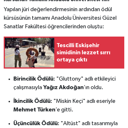
Yapılan jüri değerlendirmesinin ardından ödül
kürsüsünün tamamı Anadolu Üniversitesi Güzel
Sanatlar Fakültesi öğrencilerinden oluştu:
Tescilli Eskişehir
simidinin lezzet sırrı
ortaya çıktı
Birincilik Ödülü:
"Gluttony" adlı etkileyici
çalışmasıyla
Yağız Akdoğan
’ın oldu.
İkincilik Ödülü:
"Miskin Keçi" adlı eseriyle
Mehmet Türken
’e gitti.
Üçüncülük Ödülü:
"Altüst" adlı tasarımıyla