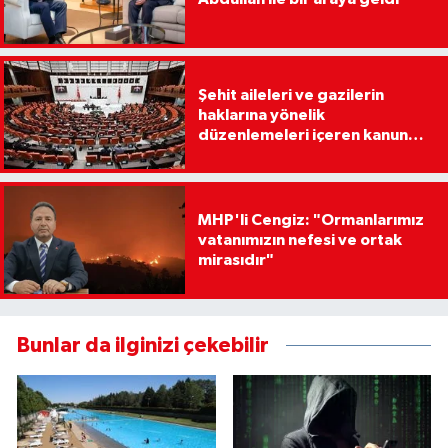
Şehit aileleri ve gazilerin
haklarına yönelik
düzenlemeleri içeren kanun
teklifi, Milli Savunma
Komisyonunda
MHP'li Cengiz: "Ormanlarımız
vatanımızın nefesi ve ortak
mirasıdır"
Bunlar da ilginizi çekebilir