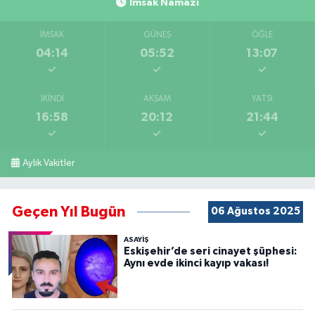
İmsak Namazı
İMSAK
GÜNEŞ
ÖĞLE
04:14
05:52
13:07
İKINDI
AKŞAM
YATSI
16:58
20:12
21:44
Aylık Vakitler
Geçen Yıl Bugün
06 Ağustos 2025
ASAYİŞ
Eskişehir’de seri cinayet şüphesi:
Aynı evde ikinci kayıp vakası!