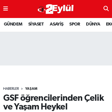
ASAYİŞ
Nöbetçi Eczaneler
GÜNDEM
SİYASET
ASAYİŞ
SPOR
DÜNYA
EK
DÜNYA
Hava Durumu
EKONOMİ
Eskişehir Namaz Vakitleri
GÜNDEM
Trafik Durumu
RESMİ İLAN
Puan Durumu ve Fikstür
SİYASET
Tüm Manşetler
HABERLER
YAŞAM
SPOR
Son Dakika Haberleri
GSF öğrencilerinden Çelik
ve Yaşam Heykel
YAŞAM
Haber Arşivi