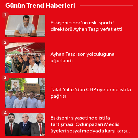
Günün Trend Haberleri
1
Eskişehirspor'un eski sportif
direktörü Ayhan Taşçı vefat etti
2
Ayhan Taşçı son yolculuğuna
uğurlandı
3
Talat Yalaz’dan CHP üyelerine istifa
çağrısı
4
Eskişehir siyasetinde istifa
tartışması: Odunpazarı Meclis
üyeleri sosyal medyada karşı karşıya
geldi