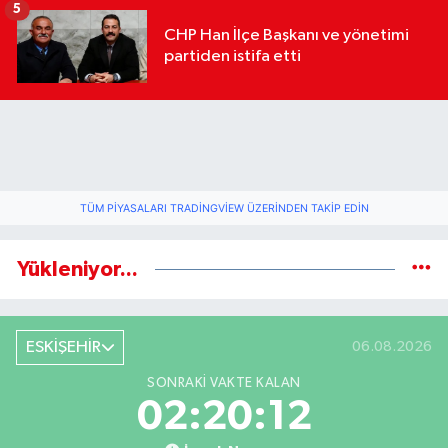
5
CHP Han İlçe Başkanı ve yönetimi
partiden istifa etti
TÜM PIYASALARI TRADINGVIEW ÜZERINDEN TAKIP EDIN
Yükleniyor...
ESKİŞEHİR
06.08.2026
SONRAKI VAKTE KALAN
02:20:11