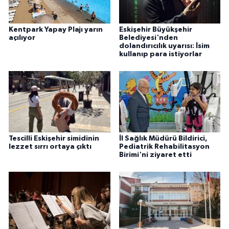
Kentpark Yapay Plajı yarın
Eskişehir Büyükşehir
açılıyor
Belediyesi'nden
dolandırıcılık uyarısı: İsim
kullanıp para istiyorlar
Tescilli Eskişehir simidinin
İl Sağlık Müdürü Bildirici,
lezzet sırrı ortaya çıktı
Pediatrik Rehabilitasyon
Birimi'ni ziyaret etti