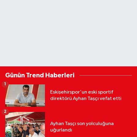
Günün Trend Haberleri
1
Eskişehirspor'un eski sportif
direktörü Ayhan Taşçı vefat etti
2
Ayhan Taşçı son yolculuğuna
uğurlandı