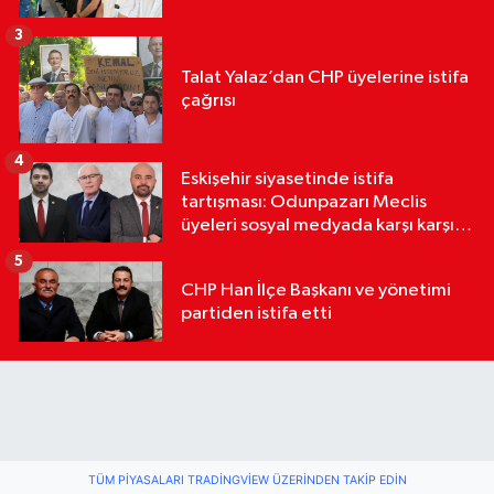
3
Talat Yalaz’dan CHP üyelerine istifa
çağrısı
4
Eskişehir siyasetinde istifa
tartışması: Odunpazarı Meclis
üyeleri sosyal medyada karşı karşıya
geldi
5
CHP Han İlçe Başkanı ve yönetimi
partiden istifa etti
TÜM PIYASALARI TRADINGVIEW ÜZERINDEN TAKIP EDIN