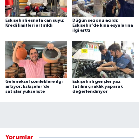
Eskişehirli esnafa can suyu:
Düğün sezonu açıldı:
Kredi limitleri artırıldı
Eskişehir'de kına eşyalarına
ilgi arttı
Geleneksel çömleklere ilgi
Eskişehirli gençler yaz
artıyor: Eskişehir'de
tatilini çıraklık yaparak
satışlar yükselişte
değerlendiriyor
Yorumlar