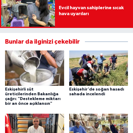
Evcil hayvan sahiplerine sıcak
hava uyarıları
Bunlar da ilginizi çekebilir
Eskişehirli süt
Eskişehir'de soğan hasadı
üreticilerinden Bakanlığa
sahada incelendi
çağrı: "Destekleme miktarı
bir an önce açıklansın"