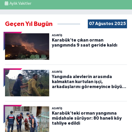
Aylık Vakitler
Geçen Yıl Bugün
07 Ağustos 2025
ASAYİŞ
Karabük'te çıkan orman
yangınında 9 saat geride kaldı
ASAYİŞ
Yangında alevlerin arasında
kalmaktan kurtulan işçi,
arkadaşlarını göremeyince büyük
panik yaşadı
ASAYİŞ
Karabük'teki orman yangınına
müdahale sürüyor: 80 haneli köy
tahliye edildi