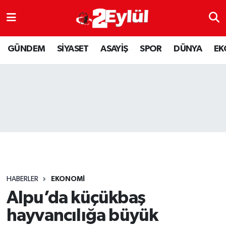
ASAYİŞ
Nöbetçi Eczaneler
GÜNDEM
SİYASET
ASAYİŞ
SPOR
DÜNYA
EK
DÜNYA
Hava Durumu
EKONOMİ
Eskişehir Namaz Vakitleri
GÜNDEM
Trafik Durumu
RESMİ İLAN
Puan Durumu ve Fikstür
SİYASET
Tüm Manşetler
HABERLER
EKONOMİ
SPOR
Son Dakika Haberleri
Alpu’da küçükbaş
hayvancılığa büyük
YAŞAM
Haber Arşivi