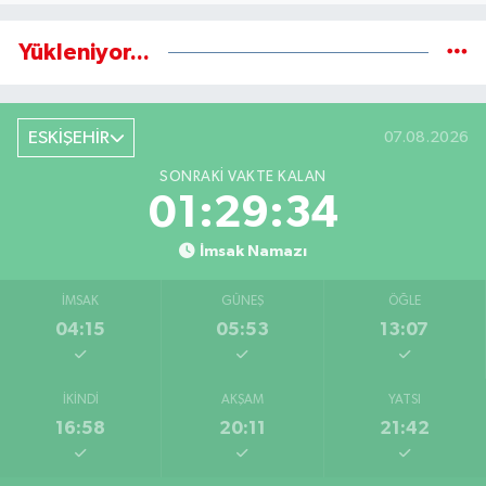
Yükleniyor...
ESKİŞEHİR
07.08.2026
SONRAKI VAKTE KALAN
01:29:33
İmsak Namazı
İMSAK
GÜNEŞ
ÖĞLE
04:15
05:53
13:07
İKINDI
AKŞAM
YATSI
16:58
20:11
21:42