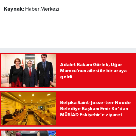
Kaynak:
Haber Merkezi
Adalet Bakanı Gürlek, Uğur
Mumcu’nun ailesi ile bir araya
geldi
Belçika Saint-Josse-ten-Noode
Belediye Başkanı Emir Kır’dan
MÜSİAD Eskişehir’e ziyaret