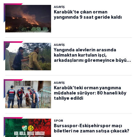
ASAYİŞ
Karabük'te çıkan orman
yangınında 9 saat geride kaldı
ASAYİŞ
Yangında alevlerin arasında
kalmaktan kurtulan işçi,
arkadaşlarını göremeyince büyük
panik yaşadı
ASAYİŞ
Karabük'teki orman yangınına
müdahale sürüyor: 80 haneli köy
tahliye edildi
SPOR
Bursaspor-Eskişehirspor maçı
biletleri ne zaman satışa çıkacak?