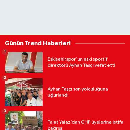
Günün Trend Haberleri
1
Eskişehirspor'un eski sportif
direktörü Ayhan Taşçı vefat etti
2
Ayhan Taşçı son yolculuğuna
uğurlandı
3
Talat Yalaz’dan CHP üyelerine istifa
çağrısı