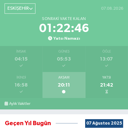
ESKİŞEHİR
07.08.2026
SONRAKI VAKTE KALAN
01:22:45
Yatsı Namazı
İMSAK
GÜNEŞ
ÖĞLE
04:15
05:53
13:07
İKINDI
AKŞAM
YATSI
16:58
20:11
21:42
Aylık Vakitler
Geçen Yıl Bugün
07 Ağustos 2025