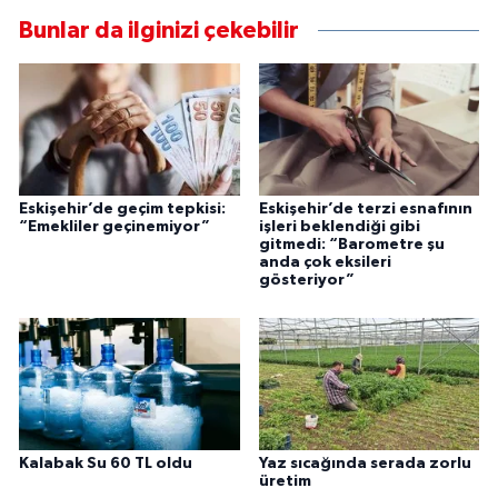
Bunlar da ilginizi çekebilir
Eskişehir’de geçim tepkisi:
Eskişehir’de terzi esnafının
“Emekliler geçinemiyor”
işleri beklendiği gibi
gitmedi: “Barometre şu
anda çok eksileri
gösteriyor”
Kalabak Su 60 TL oldu
Yaz sıcağında serada zorlu
üretim