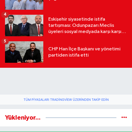
4
Eskişehir siyasetinde istifa
tartışması: Odunpazarı Meclis
üyeleri sosyal medyada karşı karşıya
geldi
5
CHP Han İlçe Başkanı ve yönetimi
partiden istifa etti
TÜM PIYASALARI TRADINGVIEW ÜZERINDEN TAKIP EDIN
Yükleniyor...