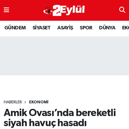
ASAYİŞ
Nöbetçi Eczaneler
GÜNDEM
SİYASET
ASAYİŞ
SPOR
DÜNYA
EK
DÜNYA
Hava Durumu
EKONOMİ
Eskişehir Namaz Vakitleri
GÜNDEM
Trafik Durumu
RESMİ İLAN
Puan Durumu ve Fikstür
SİYASET
Tüm Manşetler
HABERLER
EKONOMİ
SPOR
Son Dakika Haberleri
Amik Ovası’nda bereketli
siyah havuç hasadı
YAŞAM
Haber Arşivi