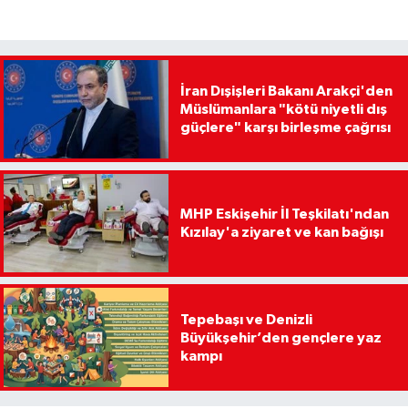
İran Dışişleri Bakanı Arakçi'den
Müslümanlara "kötü niyetli dış
güçlere" karşı birleşme çağrısı
MHP Eskişehir İl Teşkilatı'ndan
Kızılay'a ziyaret ve kan bağışı
Tepebaşı ve Denizli
Büyükşehir’den gençlere yaz
kampı