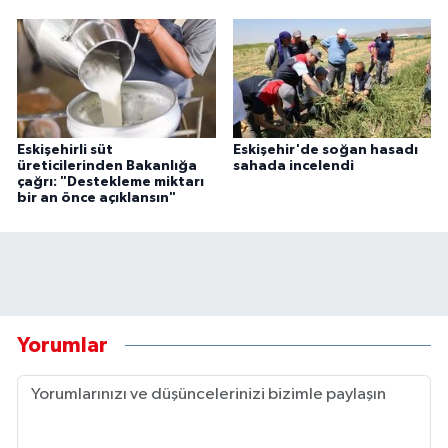
Eskişehirli süt
Eskişehir'de soğan hasadı
üreticilerinden Bakanlığa
sahada incelendi
çağrı: "Destekleme miktarı
bir an önce açıklansın"
Yorumlar