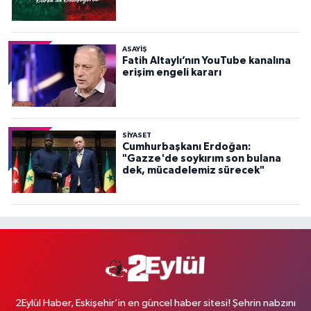
ASAYİŞ
Fatih Altaylı’nın YouTube kanalına
erişim engeli kararı
SİYASET
Cumhurbaşkanı Erdoğan:
"Gazze'de soykırım son bulana
dek, mücadelemiz sürecek"
2Eylül Haber, Eskişehir’in en güncel haber sitesi! Şehrin nabzını