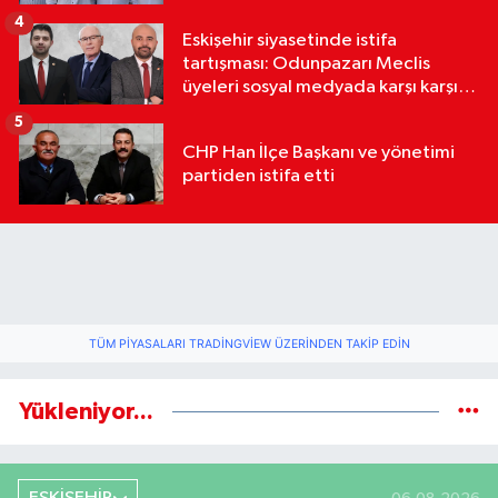
4
Eskişehir siyasetinde istifa
tartışması: Odunpazarı Meclis
üyeleri sosyal medyada karşı karşıya
geldi
5
CHP Han İlçe Başkanı ve yönetimi
partiden istifa etti
TÜM PIYASALARI TRADINGVIEW ÜZERINDEN TAKIP EDIN
Yükleniyor...