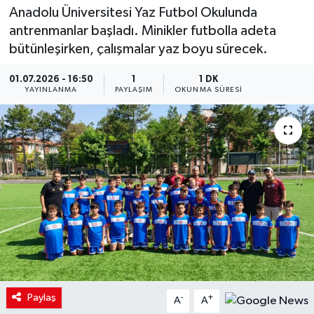
Anadolu Üniversitesi Yaz Futbol Okulunda
antrenmanlar başladı. Minikler futbolla adeta
bütünleşirken, çalışmalar yaz boyu sürecek.
01.07.2026 - 16:50
1
1 DK
YAYINLANMA
PAYLAŞIM
OKUNMA SÜRESI
Paylaş
-
+
A
A