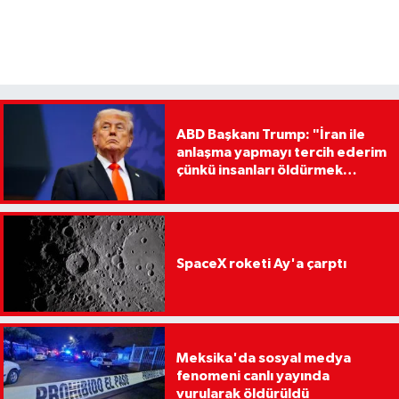
ABD Başkanı Trump: "İran ile
anlaşma yapmayı tercih ederim
çünkü insanları öldürmek
istemiyorum"
SpaceX roketi Ay'a çarptı
Meksika'da sosyal medya
fenomeni canlı yayında
vurularak öldürüldü