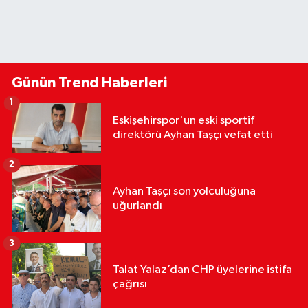
Günün Trend Haberleri
1
Eskişehirspor'un eski sportif
direktörü Ayhan Taşçı vefat etti
2
Ayhan Taşçı son yolculuğuna
uğurlandı
3
Talat Yalaz’dan CHP üyelerine istifa
çağrısı