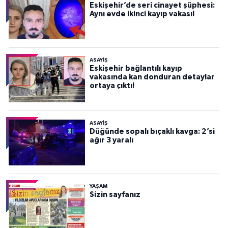
Eskişehir’de seri cinayet şüphesi:
Aynı evde ikinci kayıp vakası!
ASAYİŞ
Eskişehir bağlantılı kayıp
vakasında kan donduran detaylar
ortaya çıktı!
ASAYİŞ
Düğünde sopalı bıçaklı kavga: 2’si
ağır 3 yaralı
YAŞAM
Sizin sayfanız