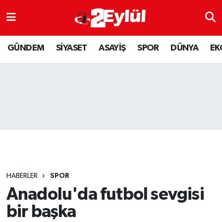
ASAYİŞ
Nöbetçi Eczaneler
GÜNDEM
SİYASET
ASAYİŞ
SPOR
DÜNYA
EK
DÜNYA
Hava Durumu
EKONOMİ
Eskişehir Namaz Vakitleri
GÜNDEM
Trafik Durumu
RESMİ İLAN
Puan Durumu ve Fikstür
SİYASET
Tüm Manşetler
HABERLER
SPOR
SPOR
Son Dakika Haberleri
Anadolu'da futbol sevgisi
bir başka
YAŞAM
Haber Arşivi