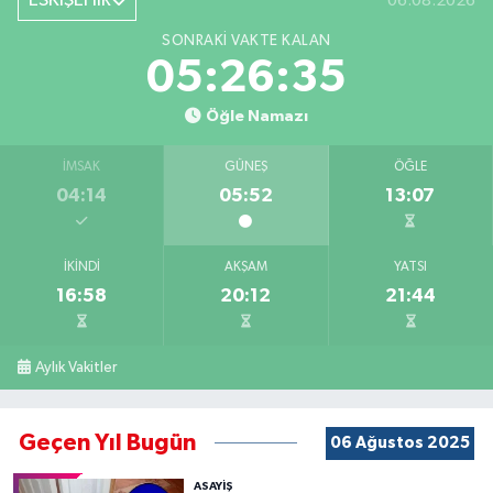
ESKİŞEHİR
06.08.2026
SONRAKI VAKTE KALAN
05:26:35
Öğle Namazı
İMSAK
GÜNEŞ
ÖĞLE
04:14
05:52
13:07
İKINDI
AKŞAM
YATSI
16:58
20:12
21:44
Aylık Vakitler
Geçen Yıl Bugün
06 Ağustos 2025
ASAYİŞ