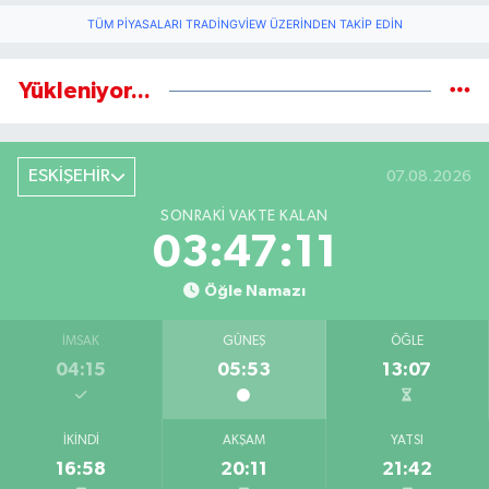
TÜM PIYASALARI TRADINGVIEW ÜZERINDEN TAKIP EDIN
Yükleniyor...
ESKİŞEHİR
07.08.2026
SONRAKI VAKTE KALAN
03:47:11
Öğle Namazı
İMSAK
GÜNEŞ
ÖĞLE
04:15
05:53
13:07
İKINDI
AKŞAM
YATSI
16:58
20:11
21:42