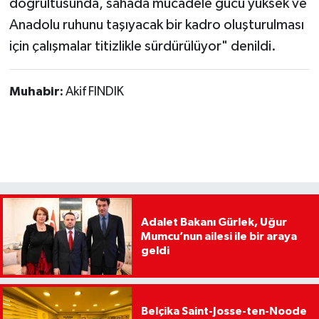
doğrultusunda, sahada mücadele gücü yüksek ve
Anadolu ruhunu taşıyacak bir kadro oluşturulması
için çalışmalar titizlikle sürdürülüyor" denildi.
Muhabir:
Akif FINDIK
Adalet Bakanı Gürlek, Uğur
Mumcu’nun ailesi ile bir araya
geldi
Belçika Saint-Josse-ten-Noode