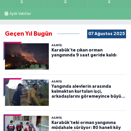
Aylık Vakitler
Geçen Yıl Bugün
07 Ağustos 2025
ASAYİŞ
Karabük'te çıkan orman
yangınında 9 saat geride kaldı
ASAYİŞ
Yangında alevlerin arasında
kalmaktan kurtulan işçi,
arkadaşlarını göremeyince büyük
panik yaşadı
ASAYİŞ
Karabük'teki orman yangınına
müdahale sürüyor: 80 haneli köy