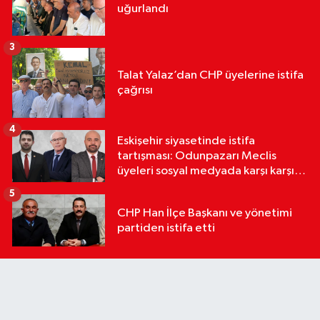
uğurlandı
3
Talat Yalaz’dan CHP üyelerine istifa
çağrısı
4
Eskişehir siyasetinde istifa
tartışması: Odunpazarı Meclis
üyeleri sosyal medyada karşı karşıya
geldi
5
CHP Han İlçe Başkanı ve yönetimi
partiden istifa etti