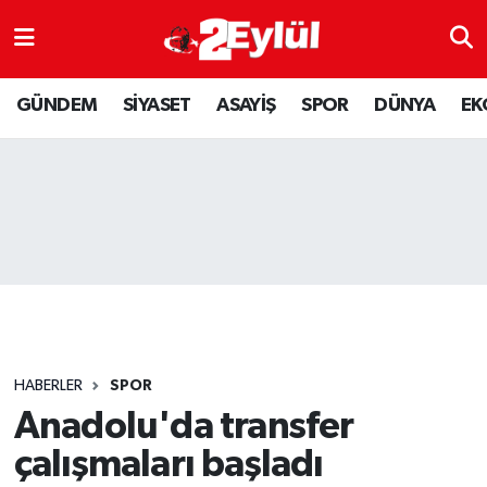
ASAYİŞ
Nöbetçi Eczaneler
GÜNDEM
SİYASET
ASAYİŞ
SPOR
DÜNYA
EK
DÜNYA
Hava Durumu
EKONOMİ
Eskişehir Namaz Vakitleri
GÜNDEM
Trafik Durumu
RESMİ İLAN
Puan Durumu ve Fikstür
SİYASET
Tüm Manşetler
HABERLER
SPOR
SPOR
Son Dakika Haberleri
Anadolu'da transfer
çalışmaları başladı
YAŞAM
Haber Arşivi