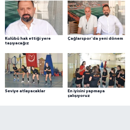
Kulübü hak ettiği yere
Çağlarspor'da yeni dönem
taşıyacağız
Seviye atlayacaklar
En iyisini yapmaya
çalışıyoruz