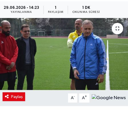
29.06.2026 - 14:23
1
1 DK
YAYINLANMA
PAYLAŞIM
OKUNMA SÜRESI
Paylaş
-
+
A
A