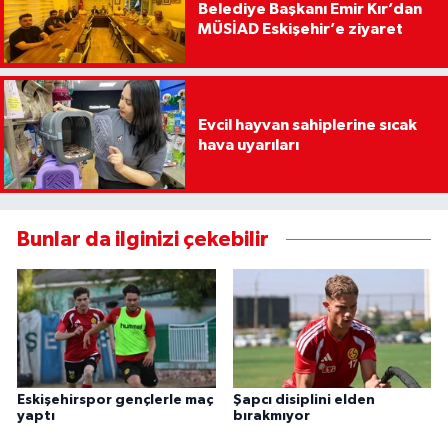
Belediye Başkanı Emir Kır’dan
MÜSİAD Eskişehir’e ziyaret
Evcil hayvan sahiplerine sıcak
hava uyarıları
Bunlar da ilginizi çekebilir
Eskişehirspor gençlerle maç
Şapcı disiplini elden
yaptı
bırakmıyor