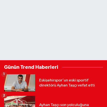
Günün Trend Haberleri
1
Eskişehirspor'un eski sportif
direktörü Ayhan Taşçı vefat etti
2
Ayhan Taşçı son yolculuğuna