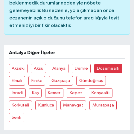
beklenmedik durumlar nedeniyle nöbete
gelemeyebilir. Bu nedenle, yola çıkmadan önce
eczanenin açık olduğunu telefon aracılığıyla teyit
etmeniz iyi bir fikir olacaktır.
Antalya Diğer İlçeler
Akseki
Aksu
Alanya
Demre
Döşemealti
Elmali
Finike
Gazipaşa
Gündoğmuş
İbradi
Kaş
Kemer
Kepez
Konyaalti
Korkuteli
Kumluca
Manavgat
Muratpaşa
Serik