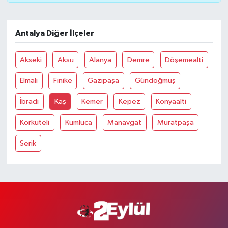
Antalya Diğer İlçeler
Akseki
Aksu
Alanya
Demre
Döşemealti
Elmali
Finike
Gazipaşa
Gündoğmuş
İbradi
Kaş
Kemer
Kepez
Konyaalti
Korkuteli
Kumluca
Manavgat
Muratpaşa
Serik