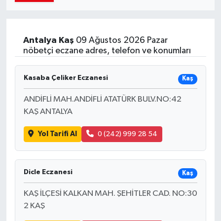
Antalya
Kaş
09 Ağustos 2026 Pazar
nöbetçi eczane adres, telefon ve konumları
Kasaba Çeliker Eczanesi
Kaş
ANDİFLİ MAH.ANDİFLİ ATATÜRK BULV.NO:42
KAŞ ANTALYA
Yol Tarifi Al
0 (242) 999 28 54
Dicle Eczanesi
Kaş
KAŞ İLÇESİ KALKAN MAH. ŞEHİTLER CAD. NO:30
2 KAŞ