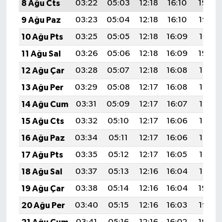
8 Ağu Cts
03:22
05:03
12:18
16:10
19:24
9 Ağu Paz
03:23
05:04
12:18
16:10
19:22
10 Ağu Pts
03:25
05:05
12:18
16:09
19:21
11 Ağu Sal
03:26
05:06
12:18
16:09
19:20
12 Ağu Çar
03:28
05:07
12:18
16:08
19:19
13 Ağu Per
03:29
05:08
12:17
16:08
19:17
14 Ağu Cum
03:31
05:09
12:17
16:07
19:16
15 Ağu Cts
03:32
05:10
12:17
16:06
19:14
16 Ağu Paz
03:34
05:11
12:17
16:06
19:13
17 Ağu Pts
03:35
05:12
12:17
16:05
19:12
18 Ağu Sal
03:37
05:13
12:16
16:04
19:10
19 Ağu Çar
03:38
05:14
12:16
16:04
19:09
20 Ağu Per
03:40
05:15
12:16
16:03
19:07