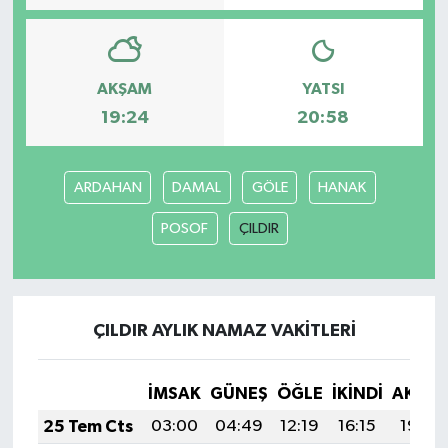
AKŞAM
YATSI
19:24
20:58
ARDAHAN
DAMAL
GÖLE
HANAK
POSOF
ÇILDIR
ÇILDIR AYLIK NAMAZ VAKITLERI
İMSAK
GÜNEŞ
ÖĞLE
İKINDI
AKŞA
25 Tem Cts
03:00
04:49
12:19
16:15
19:39