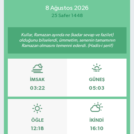
8 Ağustos 2026
25 Safer 1448
Kullar, Ramazan ayında ne (kadar sevap ve fazilet)
olduğunu bilselerdi, ümmetim, senenin tamamının
Ramazan olmasını temenni ederdi. (Hadis-i şerif)
İMSAK
GÜNEŞ
03:22
05:03
ÖĞLE
İKINDI
12:18
16:10