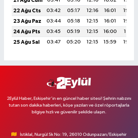
21 Ağu Cum
03:41
05:16
12:16
16:02
19:06
22 Ağu Cts
03:42
05:17
12:16
16:01
19:04
23 Ağu Paz
03:44
05:18
12:15
16:01
19:03
24 Ağu Pts
03:45
05:19
12:15
16:00
19:01
25 Ağu Sal
03:47
05:20
12:15
15:59
19:00
2Eylül Haber, Eskişehir’in en güncel haber sitesi! Şehrin nabzını
tutan son dakika haberleri, köşe yazıları ve özel röportajlarla
bilgiye hızlı ve güvenilir şekilde ulaşın.
İstiklal, Nurgül Sk No: 19, 26010 Odunpazarı/Eskişehir