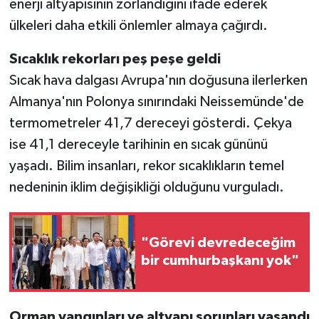
enerji altyapısının zorlandığını ifade ederek
ülkeleri daha etkili önlemler almaya çağırdı.
Sıcaklık rekorları peş peşe geldi
Sıcak hava dalgası Avrupa'nın doğusuna ilerlerken
Almanya'nın Polonya sınırındaki Neissemünde'de
termometreler 41,7 dereceyi gösterdi. Çekya
ise 41,1 dereceyle tarihinin en sıcak gününü
yaşadı. Bilim insanları, rekor sıcaklıkların temel
nedeninin iklim değişikliği olduğunu vurguladı.
"Görevi devredeceğim
bir cumhurbaşkanı yok"
Orman yangınları ve altyapı sorunları yaşandı