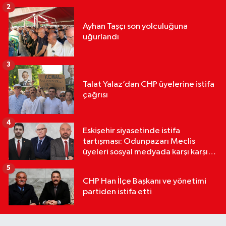
2
Ayhan Taşçı son yolculuğuna
uğurlandı
3
Talat Yalaz’dan CHP üyelerine istifa
çağrısı
4
Eskişehir siyasetinde istifa
tartışması: Odunpazarı Meclis
üyeleri sosyal medyada karşı karşıya
geldi
5
CHP Han İlçe Başkanı ve yönetimi
partiden istifa etti