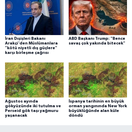
İran Dışişleri Bakanı
ABD Başkanı Trump: "Bence
Arakçi'den Müslümanlara
savaş çok yakında bitecek"
"kötü niyetli dış güçlere"
karşı birleşme çağrısı
Ağustos ayında
İspanya tarihinin en büyük
gökyüzünde iki tutulma ve
orman yangınında New York
Perseid gök taşı yağmuru
büyüklüğünde alan küle
yaşanacak
döndü