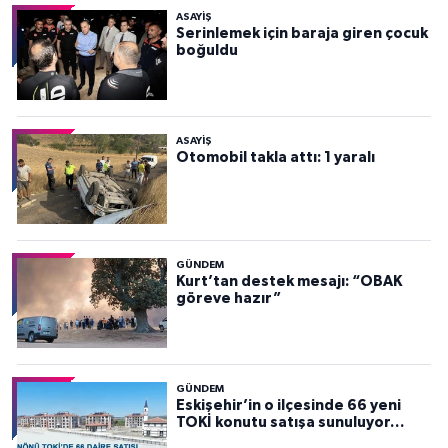
ASAYİŞ
Serinlemek için baraja giren çocuk
boğuldu
ASAYİŞ
Otomobil takla attı: 1 yaralı
GÜNDEM
Kurt’tan destek mesajı: “OBAK
göreve hazır”
GÜNDEM
Eskişehir’in o ilçesinde 66 yeni
TOKİ konutu satışa sunuluyor…