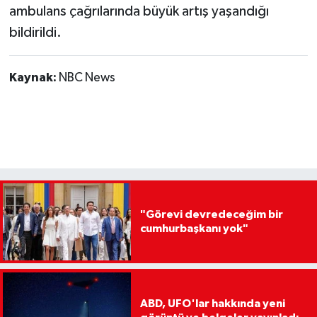
ambulans çağrılarında büyük artış yaşandığı
bildirildi.
Kaynak:
NBC News
"Görevi devredeceğim bir
cumhurbaşkanı yok"
ABD, UFO'lar hakkında yeni