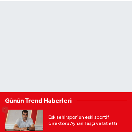
Günün Trend Haberleri
1
Eskişehirspor'un eski sportif
direktörü Ayhan Taşçı vefat etti