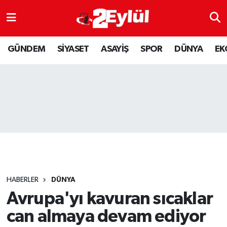
ASAYİŞ
Nöbetçi Eczaneler
GÜNDEM
SİYASET
ASAYİŞ
SPOR
DÜNYA
EK
DÜNYA
Hava Durumu
EKONOMİ
Eskişehir Namaz Vakitleri
GÜNDEM
Trafik Durumu
RESMİ İLAN
Puan Durumu ve Fikstür
SİYASET
Tüm Manşetler
HABERLER
DÜNYA
SPOR
Son Dakika Haberleri
Avrupa'yı kavuran sıcaklar
can almaya devam ediyor
YAŞAM
Haber Arşivi