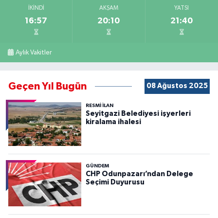
İKINDI
AKŞAM
YATSI
16:57
20:10
21:40
Aylık Vakitler
Geçen Yıl Bugün
08 Ağustos 2025
RESMİ İLAN
Seyitgazi Belediyesi işyerleri
kiralama ihalesi
GÜNDEM
CHP Odunpazarı’ndan Delege
Seçimi Duyurusu