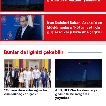
görüntü ve belgeler yayınladı
İran Dışişleri Bakanı Arakçi'den
Müslümanlara "kötü niyetli dış
güçlere" karşı birleşme çağrısı
Bunlar da ilginizi çekebilir
"Görevi devredeceğim bir
ABD, UFO'lar hakkında yeni
cumhurbaşkanı yok"
görüntü ve belgeler
yayınladı