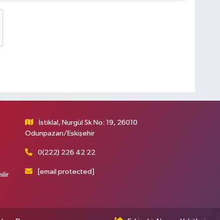
İstiklal, Nurgül Sk No: 19, 26010
Odunpazarı/Eskişehir
0(222) 226 42 22
[email protected]
ilir