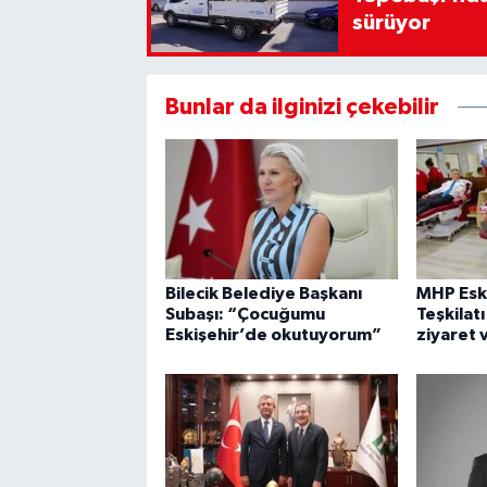
sürüyor
Bunlar da ilginizi çekebilir
Bilecik Belediye Başkanı
MHP Eski
Subaşı: “Çocuğumu
Teşkilat
Eskişehir’de okutuyorum”
ziyaret 