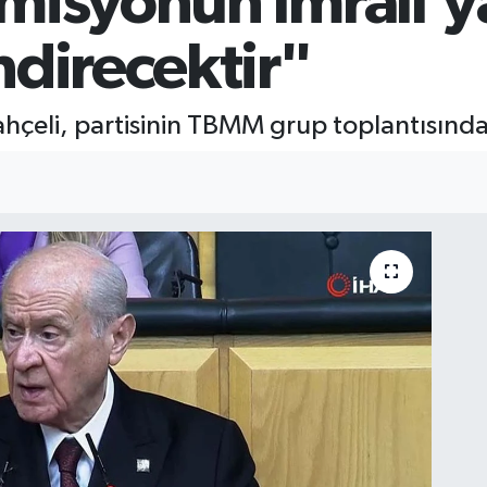
misyonun İmralı’y
ndirecektir"
hçeli, partisinin TBMM grup toplantısınd