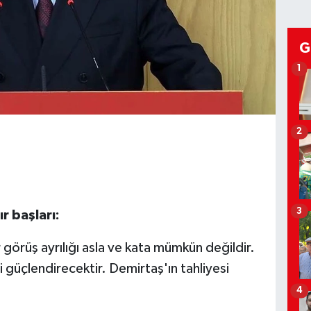
G
1
2
3
r başları:
görüş ayrılığı asla ve kata mümkün değildir.
 güçlendirecektir. Demirtaş'ın tahliyesi
4