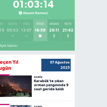
01:03:13
Akşam Namazı
AK
GÜNEŞ
ÖĞLE
İKINDI
AKŞAM
YATSI
15
05:53
13:07
16:58
20:11
21:42
Aylık Vakitler
eçen Yıl
07 Ağustos
ugün
2025
ASAYİŞ
Karabük'te çıkan
orman yangınında 9
saat geride kaldı
ASAYİŞ