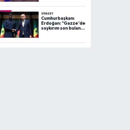
SİYASET
Cumhurbaşkanı
Erdoğan: "Gazze'de
soykırım son bulana
dek, mücadelemiz
sürecek"