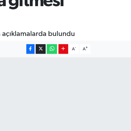
a gitmesi
a açıklamalarda bulundu
-
+
A
A