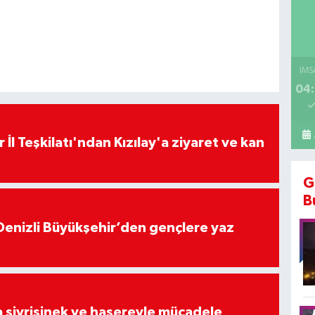
İMS
04:
 İl Teşkilatı'ndan Kızılay'a ziyaret ve kan
G
B
Denizli Büyükşehir’den gençlere yaz
 sivrisinek ve haşereyle mücadele