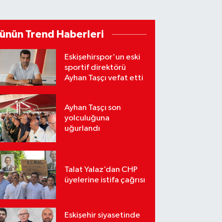
ünün Trend Haberleri
Eskişehirspor'un eski
sportif direktörü
Ayhan Taşçı vefat etti
Ayhan Taşçı son
yolculuğuna
uğurlandı
Talat Yalaz’dan CHP
üyelerine istifa çağrısı
Eskişehir siyasetinde