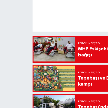
EDITÖRÜN SEÇTIĞI
MHP Eskişehir
bağışı
EDITÖRÜN SEÇTIĞI
Tepebaşı ve 
kampı
EDITÖRÜN SEÇTIĞI
Tepebaşı’nda