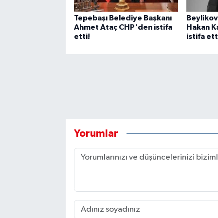
Tepebaşı Belediye Başkanı
Beylikov
Ahmet Ataç CHP'den istifa
Hakan K
etti!
istifa ett
Yorumlar