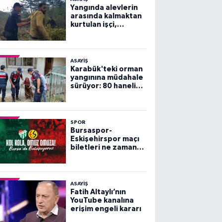
Yangında alevlerin
arasında kalmaktan
kurtulan işçi,
arkadaşlarını
göremeyince büyük
panik yaşadı
ASAYİŞ
Karabük'teki orman
yangınına müdahale
sürüyor: 80 haneli
köy tahliye edildi
SPOR
Bursaspor-
Eskişehirspor maçı
biletleri ne zaman
satışa çıkacak?
ASAYİŞ
Fatih Altaylı’nın
YouTube kanalına
erişim engeli kararı