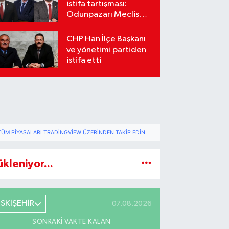
istifa tartışması:
Odunpazarı Meclis
üyeleri sosyal
medyada karşı karşıya
CHP Han İlçe Başkanı
geldi
ve yönetimi partiden
istifa etti
TÜM PIYASALARI TRADINGVIEW ÜZERINDEN TAKIP EDIN
ükleniyor...
ESKİŞEHİR
07.08.2026
SONRAKI VAKTE KALAN