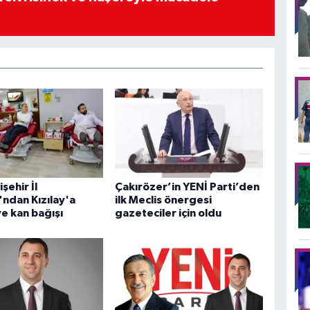
şehir İl
Çakırözer’in YENİ Parti’den
ı'ndan Kızılay'a
ilk Meclis önergesi
ve kan bağışı
gazeteciler için oldu