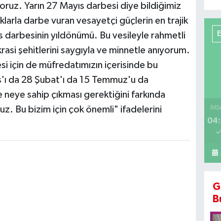
oruz. Yarın 27 Mayıs darbesi diye bildiğimiz
larla darbe vuran vesayetçi güçlerin en trajik
s darbesinin yıldönümü. Bu vesileyle rahmetli
asi şehitlerini saygıyla ve minnetle anıyorum.
si için de müfredatımızın içerisinde bu
s'ı da 28 Şubat'ı da 15 Temmuz'u da
ve neye sahip çıkması gerektiğini farkında
ruz. Bu bizim için çok önemli" ifadelerini
İMS
04:
G
B