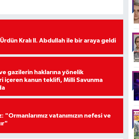
rdün Kralı II. Abdullah ile bir araya geldi
 ve gazilerin haklarına yönelik
 içeren kanun teklifi, Milli Savunma
da
z: "Ormanlarımız vatanımızın nefesi ve
ır"