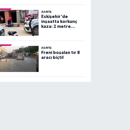
ASAYİŞ
Eskişehir'de
inşaatta korkunç
kaza: 2 metre
yüksekten beton
zemine çakıldı!
ASAYİŞ
Freni boşalan tır 8
aracı biçti!