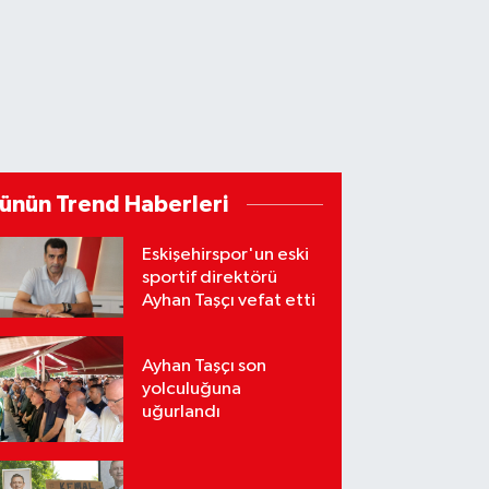
ünün Trend Haberleri
Eskişehirspor'un eski
sportif direktörü
Ayhan Taşçı vefat etti
Ayhan Taşçı son
yolculuğuna
uğurlandı