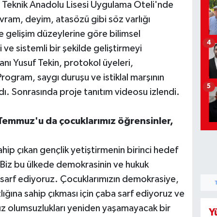
Teknik Anadolu Lisesi Uygulama Oteli'nde
vram, deyim, atasözü gibi söz varlığı
f ve gelişim düzeylerine göre bilimsel
4
ve sistemli bir şekilde geliştirmeyi
nı Yusuf Tekin, protokol üyeleri,
rogram, saygı duruşu ve istiklal marşının
5
adı. Sonrasında proje tanıtım videosu izlendi.
 Temmuz'u da çocuklarımız öğrensinler,
ahip çıkan gençlik yetiştirmenin birinci hedef
Biz bu ülkede demokrasinin ve hukuk
 sarf ediyoruz. Çocuklarımızın demokrasiye,
ığına sahip çıkması için çaba sarf ediyoruz ve
z olumsuzlukları yeniden yaşamayacak bir
Y