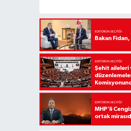
EDITÖRÜN SEÇTIĞI
Bakan Fidan, Ü
EDITÖRÜN SEÇTIĞI
Şehit aileleri
düzenlemeleri
Komisyonun
EDITÖRÜN SEÇTIĞI
MHP'li Cengi
ortak mirasıd