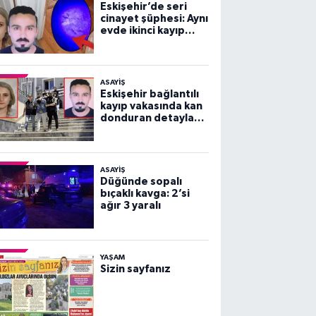
Eskişehir’de seri
cinayet şüphesi: Aynı
evde ikinci kayıp
vakası!
ASAYİŞ
Eskişehir bağlantılı
kayıp vakasında kan
donduran detaylar
ortaya çıktı!
ASAYİŞ
Düğünde sopalı
bıçaklı kavga: 2’si
ağır 3 yaralı
YAŞAM
Sizin sayfanız