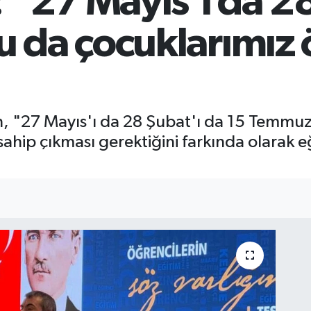
 "27 Mayıs'ı da 28
 da çocuklarımız ö
in, "27 Mayıs'ı da 28 Şubat'ı da 15 Temmu
sahip çıkması gerektiğini farkında olarak eğ