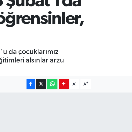
 Şubat'ı da
ğrensinler,
z'u da çocuklarımız
itimleri alsınlar arzu
-
+
A
A