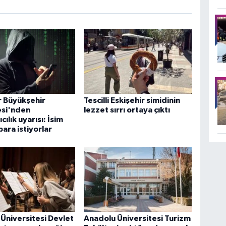
r Büyükşehir
Tescilli Eskişehir simidinin
esi'nden
lezzet sırrı ortaya çıktı
cılık uyarısı: İsim
para istiyorlar
Üniversitesi Devlet
Anadolu Üniversitesi Turizm