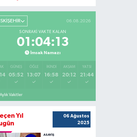
ESKİŞEHİR
06.08.2026
SONRAKI VAKTE KALAN
01:04:12
İmsak Namazı
AK
GÜNEŞ
ÖĞLE
İKINDI
AKŞAM
YATSI
14
05:52
13:07
16:58
20:12
21:44
Aylık Vakitler
eçen Yıl
06 Ağustos
ugün
2025
ASAYİŞ