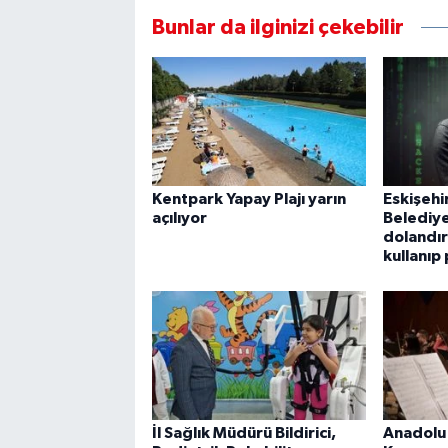
Bunlar da ilginizi çekebilir
Kentpark Yapay Plajı yarın
Eskişehi
açılıyor
Belediy
dolandırı
kullanıp 
İl Sağlık Müdürü Bildirici,
Anadolu 