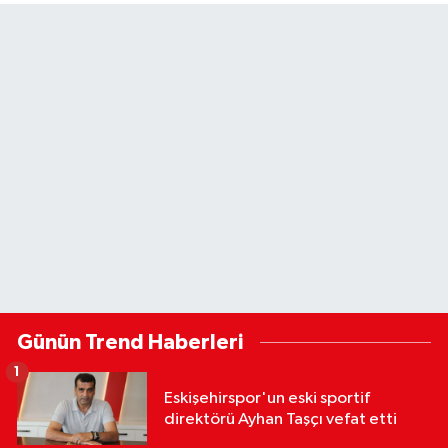
Günün Trend Haberleri
1
Eskişehirspor'un eski sportif
direktörü Ayhan Taşçı vefat etti