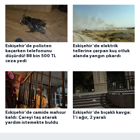
Eskişehir’de polisten
Eskişehir'de elektrik
kaçarken telefonunu
tellerine çarpan kuş otluk
düşürdü! 88 bin 500 TL
alanda yangın çıkardı
ceza yedi
Eskişehir’de camide mahsur
Eskişehir'de bıçaklı kavga:
kaldı: Çareyi taş atarak
1’i ağır, 2 yaralı
yardım istemekte buldu