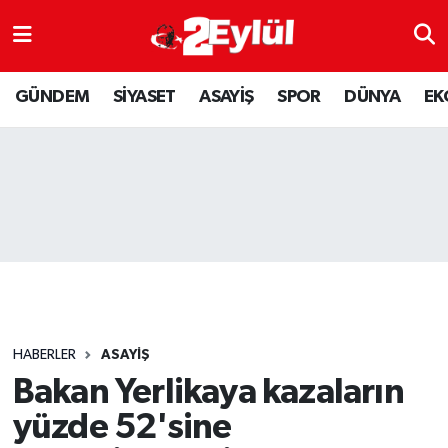
ASAYİŞ
Nöbetçi Eczaneler
GÜNDEM
SİYASET
ASAYİŞ
SPOR
DÜNYA
EK
DÜNYA
Hava Durumu
EKONOMİ
Eskişehir Namaz Vakitleri
GÜNDEM
Trafik Durumu
RESMİ İLAN
Puan Durumu ve Fikstür
SİYASET
Tüm Manşetler
HABERLER
ASAYİŞ
SPOR
Son Dakika Haberleri
Bakan Yerlikaya kazaların
yüzde 52'sine
YAŞAM
Haber Arşivi