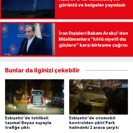
görüntü ve belgeler yayınladı
İran Dışişleri Bakanı Arakçi'den
Müslümanlara "kötü niyetli dış
güçlere" karşı birleşme çağrısı
Bunlar da ilginizi çekebilir
Eskişehir’de tehlikeli
Eskişehir’de otomobil
taşıma! Beyaz eşyayla
kontrolden çıktı! Park
trafiğe çıktı
halindeki 2 araca çarptı