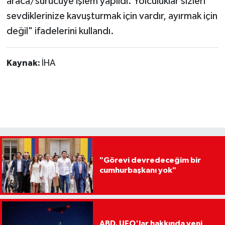
araca/sürücüye işlem yapıldı. Yolculuklar sizleri
sevdiklerinize kavuşturmak için vardır, ayırmak için
değil" ifadelerini kullandı.
Kaynak:
İHA
"Görevi devredeceğim bir
cumhurbaşkanı yok"
ABD, UFO'lar hakkında yeni