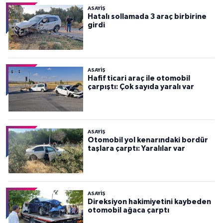
ASAYİŞ
Hatalı sollamada 3 araç birbirine
girdi
ASAYİŞ
Hafif ticari araç ile otomobil
çarpıştı: Çok sayıda yaralı var
ASAYİŞ
Otomobil yol kenarındaki bordür
taşlara çarptı: Yaralılar var
ASAYİŞ
Direksiyon hakimiyetini kaybeden
otomobil ağaca çarptı