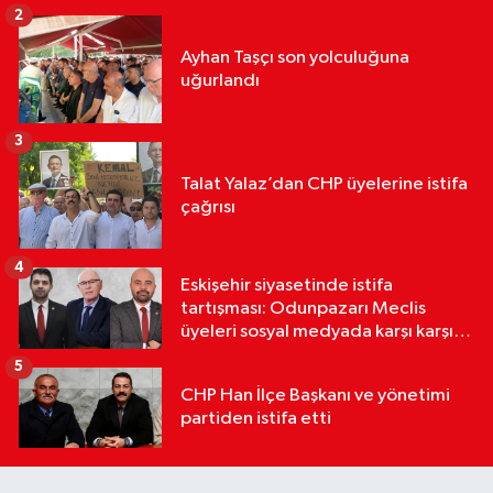
2
Ayhan Taşçı son yolculuğuna
uğurlandı
3
Talat Yalaz’dan CHP üyelerine istifa
çağrısı
4
Eskişehir siyasetinde istifa
tartışması: Odunpazarı Meclis
üyeleri sosyal medyada karşı karşıya
geldi
5
CHP Han İlçe Başkanı ve yönetimi
partiden istifa etti