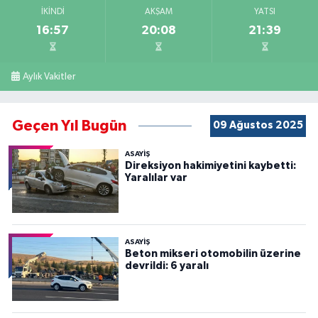
İKINDI
AKŞAM
YATSI
16:57
20:08
21:39
Aylık Vakitler
Geçen Yıl Bugün
09 Ağustos 2025
ASAYİŞ
Direksiyon hakimiyetini kaybetti:
Yaralılar var
ASAYİŞ
Beton mikseri otomobilin üzerine
devrildi: 6 yaralı