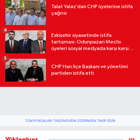
Talat Yalaz’dan CHP üyelerine istifa
çağrısı
4
Eskişehir siyasetinde istifa
tartışması: Odunpazarı Meclis
üyeleri sosyal medyada karşı karşıya
geldi
5
CHP Han İlçe Başkanı ve yönetimi
partiden istifa etti
TÜM PIYASALARI TRADINGVIEW ÜZERINDEN TAKIP EDIN
Yükleniyor...