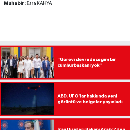
Muhabir:
Esra KAHYA
"Görevi devredeceğim bir
cumhurbaşkanı yok"
ABD, UFO'lar hakkında yeni
görüntü ve belgeler yayınladı
İran Dışişleri Bakanı Arakçi'den