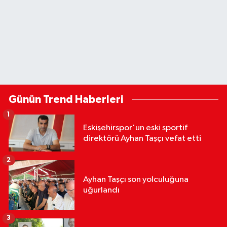
Günün Trend Haberleri
1
Eskişehirspor'un eski sportif
direktörü Ayhan Taşçı vefat etti
2
Ayhan Taşçı son yolculuğuna
uğurlandı
3