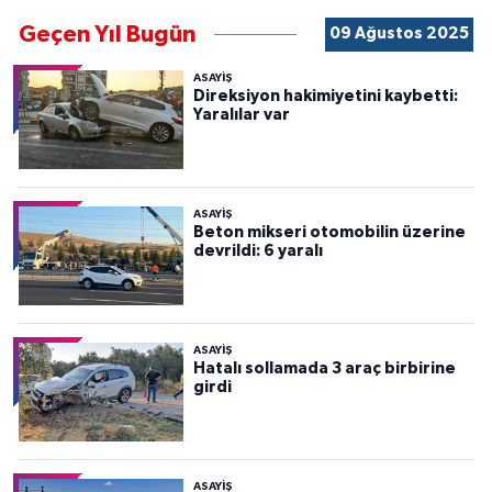
Geçen Yıl Bugün
09 Ağustos 2025
ASAYİŞ
Direksiyon hakimiyetini kaybetti:
Yaralılar var
ASAYİŞ
Beton mikseri otomobilin üzerine
devrildi: 6 yaralı
ASAYİŞ
Hatalı sollamada 3 araç birbirine
girdi
ASAYİŞ