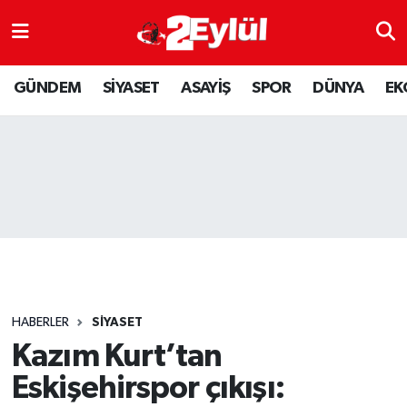
ASAYİŞ
Nöbetçi Eczaneler
GÜNDEM
SİYASET
ASAYİŞ
SPOR
DÜNYA
EK
DÜNYA
Hava Durumu
EKONOMİ
Eskişehir Namaz Vakitleri
GÜNDEM
Trafik Durumu
RESMİ İLAN
Puan Durumu ve Fikstür
SİYASET
Tüm Manşetler
HABERLER
SİYASET
SPOR
Son Dakika Haberleri
Kazım Kurt’tan
Eskişehirspor çıkışı:
YAŞAM
Haber Arşivi