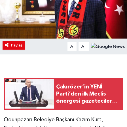
Paylaş
-
+
A
A
Çakırözer’in YENİ
Parti’den ilk Meclis
önergesi gazeteciler
için oldu
Odunpazarı Belediye Başkanı Kazım Kurt,