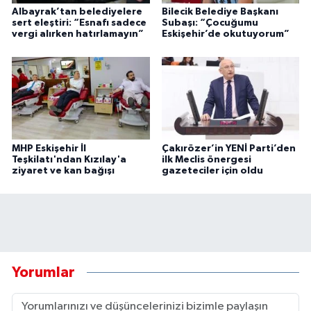
Albayrak’tan belediyelere
Bilecik Belediye Başkanı
sert eleştiri: “Esnafı sadece
Subaşı: “Çocuğumu
vergi alırken hatırlamayın”
Eskişehir’de okutuyorum”
MHP Eskişehir İl
Çakırözer’in YENİ Parti’den
Teşkilatı'ndan Kızılay'a
ilk Meclis önergesi
ziyaret ve kan bağışı
gazeteciler için oldu
Yorumlar