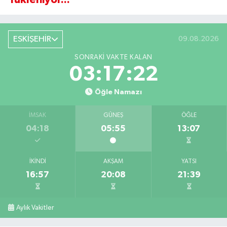
ESKİŞEHİR
09.08.2026
SONRAKI VAKTE KALAN
03:17:21
Öğle Namazı
İMSAK
GÜNEŞ
ÖĞLE
04:18
05:55
13:07
İKINDI
AKŞAM
YATSI
16:57
20:08
21:39
Aylık Vakitler