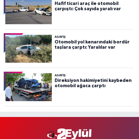
Hafif ticari araç ile otomobil
çarpıştı: Çok sayıda yaralı var
ASAYİŞ
Otomobil yol kenarındaki bordür
taşlara çarptı: Yaralılar var
ASAYİŞ
Direksiyon hakimiyetini kaybeden
otomobil ağaca çarptı