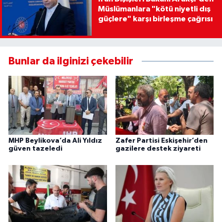
Müslümanlara "kötü niyetli dış
güçlere" karşı birleşme çağrısı
Bunlar da ilginizi çekebilir
MHP Beylikova’da Ali Yıldız
Zafer Partisi Eskişehir’den
güven tazeledi
gazilere destek ziyareti