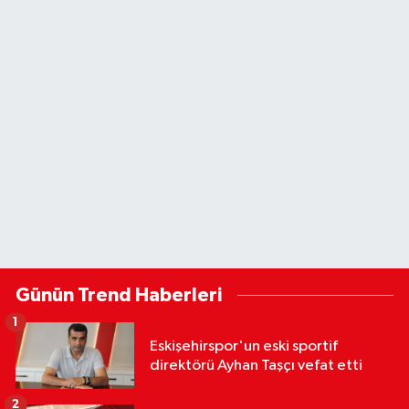
Günün Trend Haberleri
1
Eskişehirspor'un eski sportif
direktörü Ayhan Taşçı vefat etti
2