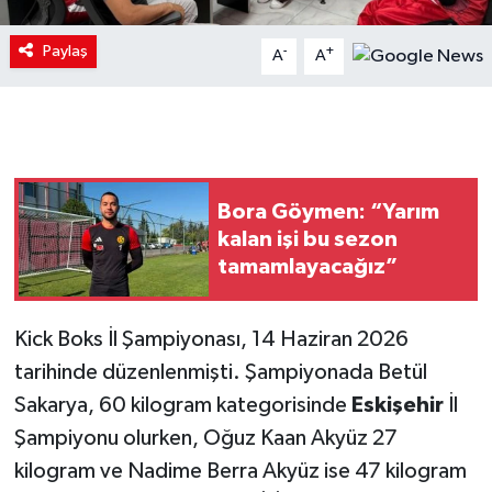
Paylaş
-
+
A
A
Bora Göymen: “Yarım
kalan işi bu sezon
tamamlayacağız”
Kick Boks İl Şampiyonası, 14 Haziran 2026
tarihinde düzenlenmişti. Şampiyonada Betül
Sakarya, 60 kilogram kategorisinde
Eskişehir
İl
Şampiyonu olurken, Oğuz Kaan Akyüz 27
kilogram ve Nadime Berra Akyüz ise 47 kilogram