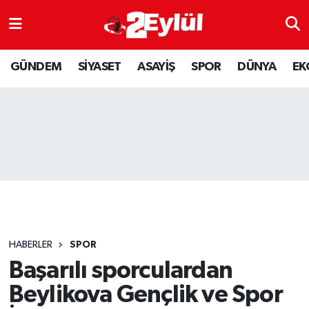
ASAYİŞ
Nöbetçi Eczaneler
GÜNDEM
SİYASET
ASAYİŞ
SPOR
DÜNYA
EK
DÜNYA
Hava Durumu
EKONOMİ
Eskişehir Namaz Vakitleri
GÜNDEM
Trafik Durumu
RESMİ İLAN
Puan Durumu ve Fikstür
SİYASET
Tüm Manşetler
HABERLER
SPOR
SPOR
Son Dakika Haberleri
Başarılı sporculardan
Beylikova Gençlik ve Spor
YAŞAM
Haber Arşivi