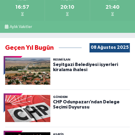
16:57
20:10
21:40
Aylık Vakitler
Geçen Yıl Bugün
08 Ağustos 2025
RESMİ İLAN
Seyitgazi Belediyesi işyerleri
kiralama ihalesi
GÜNDEM
CHP Odunpazarı’ndan Delege
Seçimi Duyurusu
ASAYİŞ