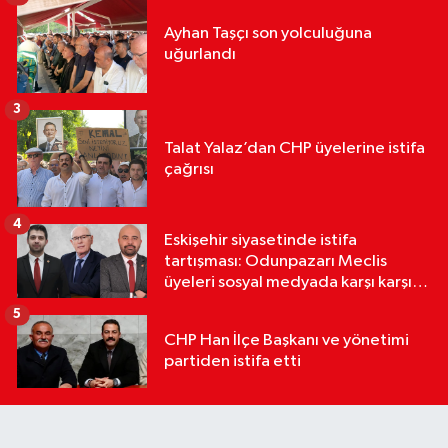
Ayhan Taşçı son yolculuğuna
uğurlandı
3
Talat Yalaz’dan CHP üyelerine istifa
çağrısı
4
Eskişehir siyasetinde istifa
tartışması: Odunpazarı Meclis
üyeleri sosyal medyada karşı karşıya
geldi
5
CHP Han İlçe Başkanı ve yönetimi
partiden istifa etti