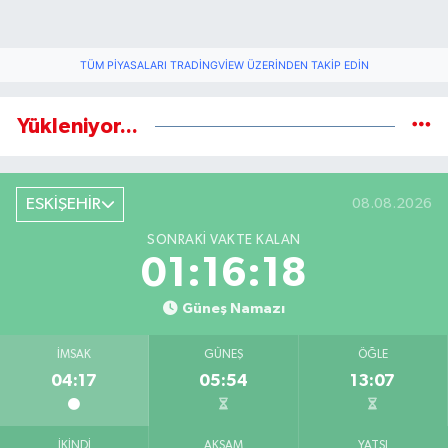
TÜM PIYASALARI TRADINGVIEW ÜZERINDEN TAKIP EDIN
Yükleniyor...
ESKİŞEHİR
08.08.2026
SONRAKI VAKTE KALAN
01:16:17
Güneş Namazı
İMSAK
GÜNEŞ
ÖĞLE
04:17
05:54
13:07
İKINDI
AKŞAM
YATSI