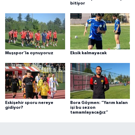
bitiyor
Muşspor’la oynuyoruz
Eksik kalmayacak
Eskişehir sporu nereye
Bora Göymen: “Yarım kalan
gidiyor?
işi bu sezon
tamamlayacağız”