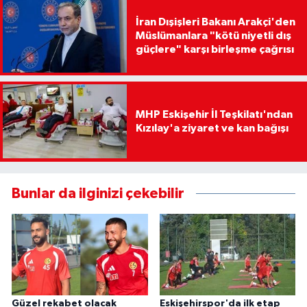
İran Dışişleri Bakanı Arakçi'den
Müslümanlara "kötü niyetli dış
güçlere" karşı birleşme çağrısı
MHP Eskişehir İl Teşkilatı'ndan
Kızılay'a ziyaret ve kan bağışı
Bunlar da ilginizi çekebilir
Güzel rekabet olacak
Eskişehirspor'da ilk etap