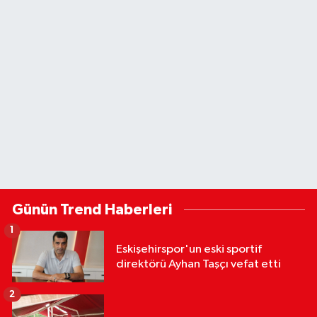
Günün Trend Haberleri
1
Eskişehirspor'un eski sportif
direktörü Ayhan Taşçı vefat etti
2