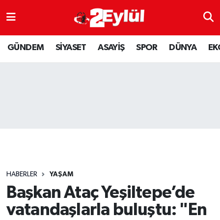
ASAYİŞ
Nöbetçi Eczaneler
GÜNDEM
SİYASET
ASAYİŞ
SPOR
DÜNYA
EK
DÜNYA
Hava Durumu
EKONOMİ
Eskişehir Namaz Vakitleri
GÜNDEM
Trafik Durumu
RESMİ İLAN
Puan Durumu ve Fikstür
SİYASET
Tüm Manşetler
HABERLER
YAŞAM
SPOR
Son Dakika Haberleri
Başkan Ataç Yeşiltepe’de
vatandaşlarla buluştu: "En
YAŞAM
Haber Arşivi