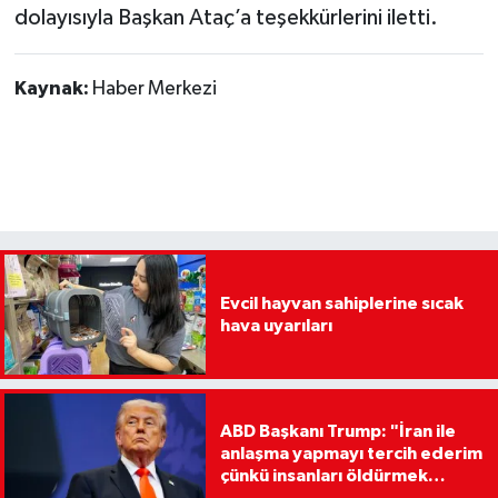
dolayısıyla Başkan Ataç’a teşekkürlerini iletti.
Kaynak:
Haber Merkezi
Evcil hayvan sahiplerine sıcak
hava uyarıları
ABD Başkanı Trump: "İran ile
anlaşma yapmayı tercih ederim
çünkü insanları öldürmek