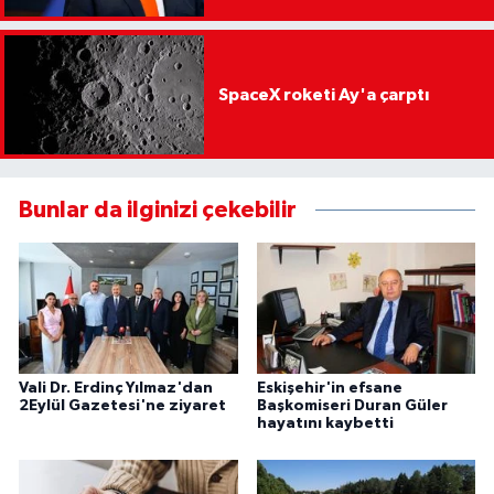
istemiyorum"
SpaceX roketi Ay'a çarptı
Bunlar da ilginizi çekebilir
Vali Dr. Erdinç Yılmaz'dan
Eskişehir'in efsane
2Eylül Gazetesi'ne ziyaret
Başkomiseri Duran Güler
hayatını kaybetti