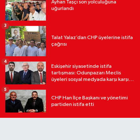
Ayhan Taşçı son yolculuğuna
uğurlandı
3
Talat Yalaz’dan CHP üyelerine istifa
çağrısı
4
Eskişehir siyasetinde istifa
tartışması: Odunpazarı Meclis
üyeleri sosyal medyada karşı karşıya
geldi
5
CHP Han İlçe Başkanı ve yönetimi
partiden istifa etti