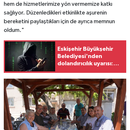
hem de hizmetlerimize yön vermemize katkı
sağlıyor. Düzenledikleri etkinlikte aşurenin
bereketini paylaştıkları için de ayrıca memnun
oldum."
Eskişehir Büyükşehir
Belediyesi'nden
dolandırıcılık uyarısı:
İsim kullanıp para
istiyorlar