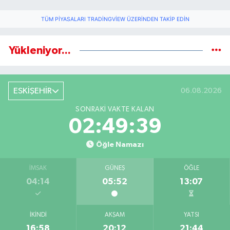
TÜM PIYASALARI TRADINGVIEW ÜZERINDEN TAKIP EDIN
Yükleniyor...
ESKİŞEHİR
06.08.2026
SONRAKI VAKTE KALAN
02:49:38
Öğle Namazı
İMSAK
GÜNEŞ
ÖĞLE
04:14
05:52
13:07
İKINDI
AKŞAM
YATSI
16:58
20:12
21:44