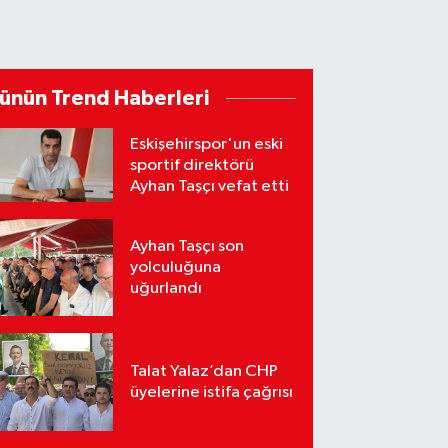
ünün Trend Haberleri
Eskişehirspor'un eski
sportif direktörü
Ayhan Taşçı vefat etti
Ayhan Taşçı son
yolculuğuna
uğurlandı
Talat Yalaz’dan CHP
üyelerine istifa çağrısı