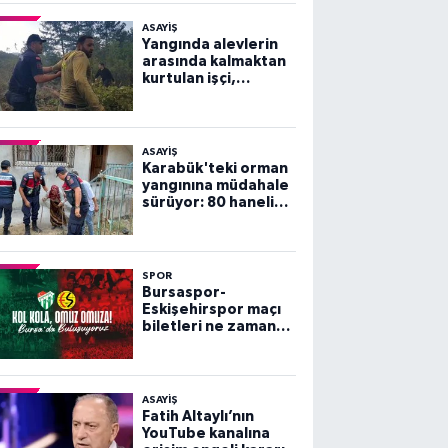
ASAYİŞ
Yangında alevlerin
arasında kalmaktan
kurtulan işçi,
arkadaşlarını
göremeyince büyük
panik yaşadı
ASAYİŞ
Karabük'teki orman
yangınına müdahale
sürüyor: 80 haneli
köy tahliye edildi
SPOR
Bursaspor-
Eskişehirspor maçı
biletleri ne zaman
satışa çıkacak?
ASAYİŞ
Fatih Altaylı’nın
YouTube kanalına