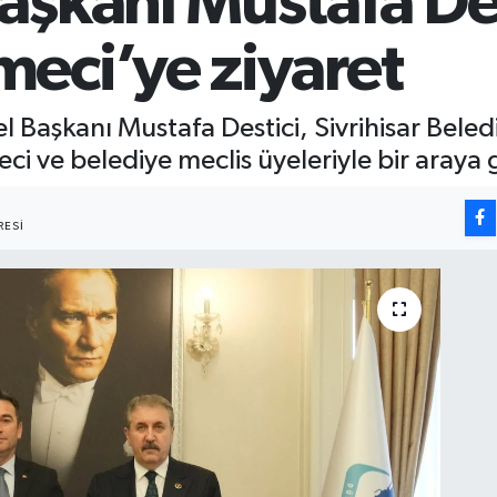
aşkanı Mustafa De
eci’ye ziyaret
el Başkanı Mustafa Destici, Sivrihisar Beled
i ve belediye meclis üyeleriyle bir araya g
ESI