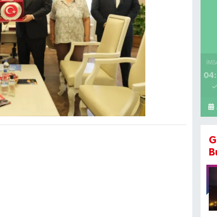
İMS
04:
G
B