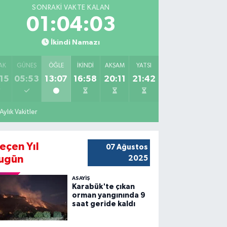
SONRAKI VAKTE KALAN
01:04:01
İkindi Namazı
AK
GÜNEŞ
ÖĞLE
İKINDI
AKŞAM
YATSI
15
05:53
13:07
16:58
20:11
21:42
Aylık Vakitler
eçen Yıl
07 Ağustos
ugün
2025
ASAYİŞ
Karabük'te çıkan
orman yangınında 9
saat geride kaldı