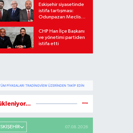
Eskişehir siyasetinde
istifa tartışması:
Odunpazarı Meclis
üyeleri sosyal
medyada karşı karşıya
CHP Han İlçe Başkanı
geldi
ve yönetimi partiden
istifa etti
TÜM PIYASALARI TRADINGVIEW ÜZERINDEN TAKIP EDIN
ükleniyor...
ESKİŞEHİR
07.08.2026