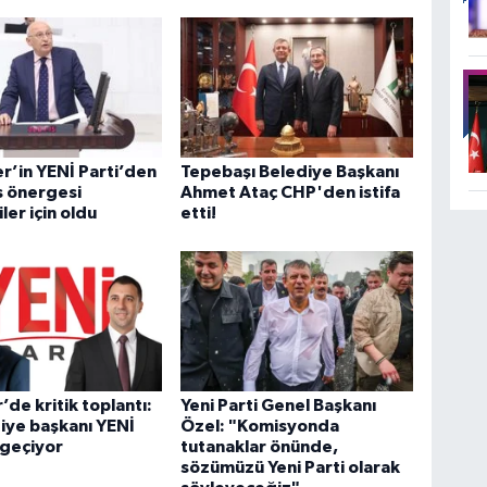
r’in YENİ Parti’den
Tepebaşı Belediye Başkanı
is önergesi
Ahmet Ataç CHP'den istifa
ler için oldu
etti!
’de kritik toplantı:
Yeni Parti Genel Başkanı
diye başkanı YENİ
Özel: "Komisyonda
 geçiyor
tutanaklar önünde,
sözümüzü Yeni Parti olarak