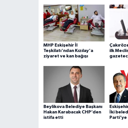
MHP Eskişehir İl
Çakıröze
Teşkilatı'ndan Kızılay'a
ilk Mecl
ziyaret ve kan bağışı
gazeteci
Beylikova Belediye Başkanı
Eskişehir
Hakan Karabacak CHP’den
İki bele
istifa etti
Parti’ye