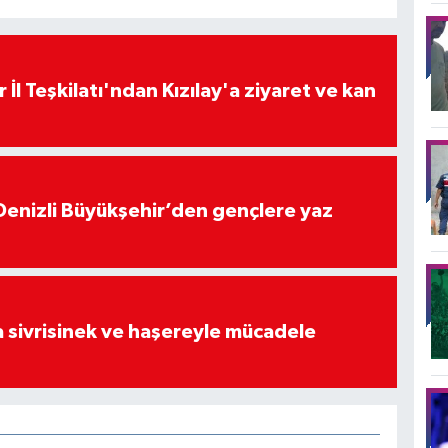
 İl Teşkilatı'ndan Kızılay'a ziyaret ve kan
Denizli Büyükşehir’den gençlere yaz
 sivrisinek ve haşereyle mücadele