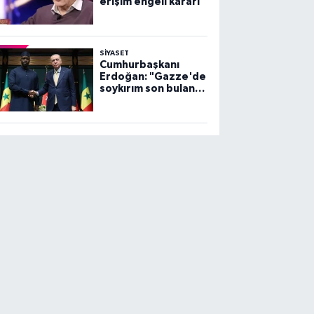
erişim engeli kararı
SİYASET
Cumhurbaşkanı
Erdoğan: "Gazze'de
soykırım son bulana
dek, mücadelemiz
sürecek"