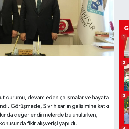
G
1
2
3
cut durumu, devam eden çalışmalar ve hayata
ındı. Görüşmede, Sivrihisar’ın gelişimine katkı
kkında değerlendirmelerde bulunulurken,
onusunda fikir alışverişi yapıldı.
4