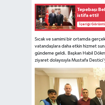
Tepebaşı Be
istifa etti!
İçeriği Görünt
Sıcak ve samimi bir ortamda gerçek
vatandaşlara daha etkin hizmet suna
gündeme geldi. Başkan Habil Dökmeci
ziyaret dolayısıyla Mustafa Destici’