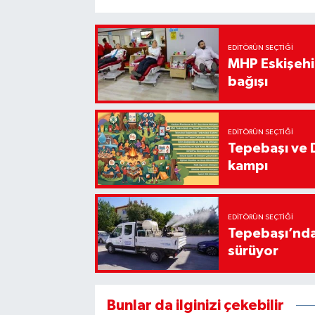
EDITÖRÜN SEÇTIĞI
MHP Eskişehir
bağışı
EDITÖRÜN SEÇTIĞI
Tepebaşı ve 
kampı
EDITÖRÜN SEÇTIĞI
Tepebaşı’nda
sürüyor
Bunlar da ilginizi çekebilir