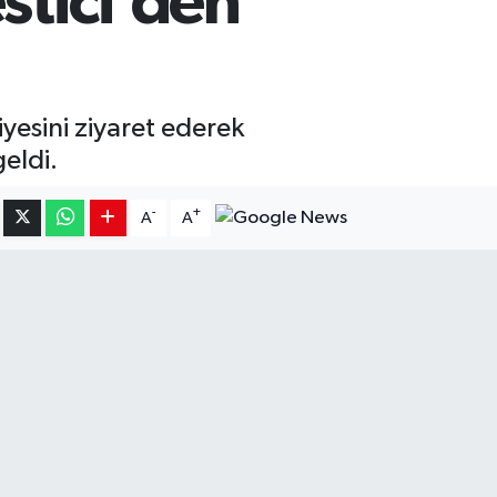
stici’den
iyesini ziyaret ederek
eldi.
-
+
A
A