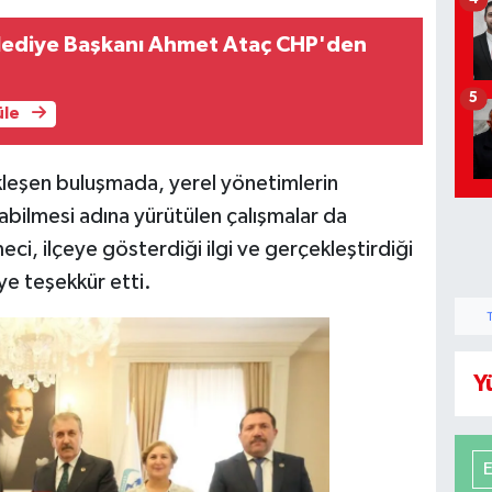
lediye Başkanı Ahmet Ataç CHP'den
5
üle
leşen buluşmada, yerel yönetimlerin
bilmesi adına yürütülen çalışmalar da
, ilçeye gösterdiği ilgi ve gerçekleştirdiği
ye teşekkür etti.
Y