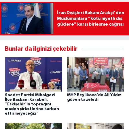
İran Dışişleri Bakanı Arakçi'den
Müslümanlara "kötü niyetli dış
güçlere" karşı birleşme çağrısı
Bunlar da ilginizi çekebilir
Saadet Partisi Mihalgazi
MHP Beylikova’da Ali Yıldız
İlçe Başkanı Karabeli:
güven tazeledi
“Eskişehir’in toprağını
maden şirketlerine kurban
ettirmeyeceğiz"