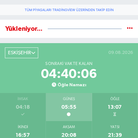
TÜM PIYASALARI TRADINGVIEW ÜZERINDEN TAKIP EDIN
Yükleniyor...
ESKİŞEHİR
09.08.2026
SONRAKI VAKTE KALAN
04:40:05
Öğle Namazı
İMSAK
GÜNEŞ
ÖĞLE
04:18
05:55
13:07
İKINDI
AKŞAM
YATSI
16:57
20:08
21:39