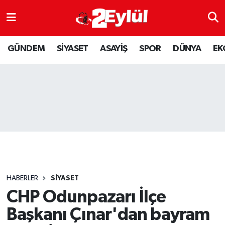
ASAYİŞ
Nöbetçi Eczaneler
GÜNDEM
SİYASET
ASAYİŞ
SPOR
DÜNYA
EK
DÜNYA
Hava Durumu
EKONOMİ
Eskişehir Namaz Vakitleri
GÜNDEM
Trafik Durumu
RESMİ İLAN
Puan Durumu ve Fikstür
SİYASET
Tüm Manşetler
HABERLER
SİYASET
SPOR
Son Dakika Haberleri
CHP Odunpazarı İlçe
Başkanı Çınar'dan bayram
YAŞAM
Haber Arşivi