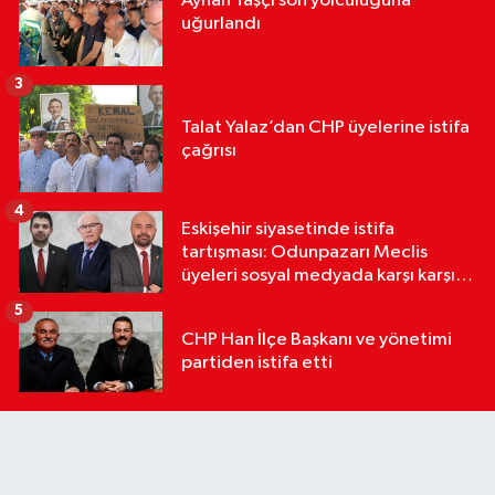
Ayhan Taşçı son yolculuğuna
uğurlandı
3
Talat Yalaz’dan CHP üyelerine istifa
çağrısı
4
Eskişehir siyasetinde istifa
tartışması: Odunpazarı Meclis
üyeleri sosyal medyada karşı karşıya
geldi
5
CHP Han İlçe Başkanı ve yönetimi
partiden istifa etti