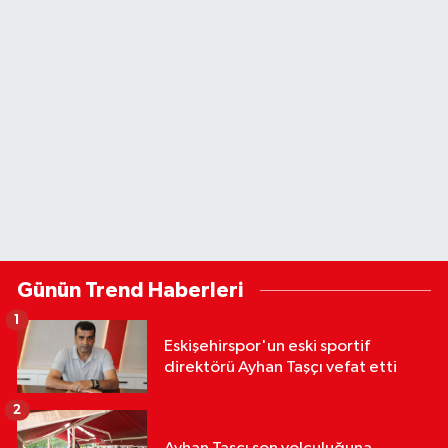
Günün Trend Haberleri
1
Eskişehirspor'un eski sportif
direktörü Ayhan Taşçı vefat etti
2