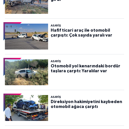
ASAYİŞ
Hafif ticari araç ile otomobil
çarpıştı: Çok sayıda yaralı var
ASAYİŞ
Otomobil yol kenarındaki bordür
taşlara çarptı: Yaralılar var
ASAYİŞ
Direksiyon hakimiyetini kaybeden
otomobil ağaca çarptı