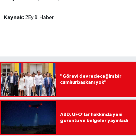
Kaynak:
2Eylül Haber
"Görevi devredeceğim bir
cumhurbaşkanı yok"
ABD, UFO'lar hakkında yeni
görüntü ve belgeler yayınladı