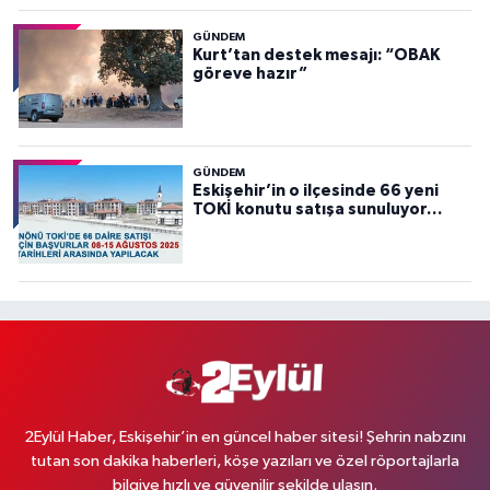
GÜNDEM
Kurt’tan destek mesajı: “OBAK
göreve hazır”
GÜNDEM
Eskişehir’in o ilçesinde 66 yeni
TOKİ konutu satışa sunuluyor…
2Eylül Haber, Eskişehir’in en güncel haber sitesi! Şehrin nabzını
tutan son dakika haberleri, köşe yazıları ve özel röportajlarla
bilgiye hızlı ve güvenilir şekilde ulaşın.