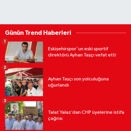
Günün Trend Haberleri
1
Eskişehirspor'un eski sportif
direktörü Ayhan Taşçı vefat etti
2
Ayhan Taşçı son yolculuğuna
uğurlandı
3
Talat Yalaz’dan CHP üyelerine istifa
çağrısı