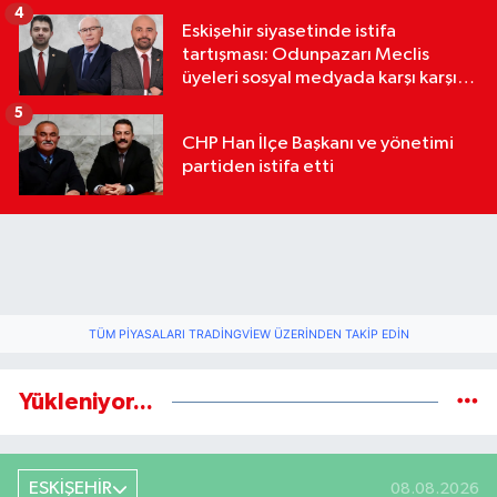
4
Eskişehir siyasetinde istifa
tartışması: Odunpazarı Meclis
üyeleri sosyal medyada karşı karşıya
geldi
5
CHP Han İlçe Başkanı ve yönetimi
partiden istifa etti
TÜM PIYASALARI TRADINGVIEW ÜZERINDEN TAKIP EDIN
Yükleniyor...
ESKİŞEHİR
08.08.2026