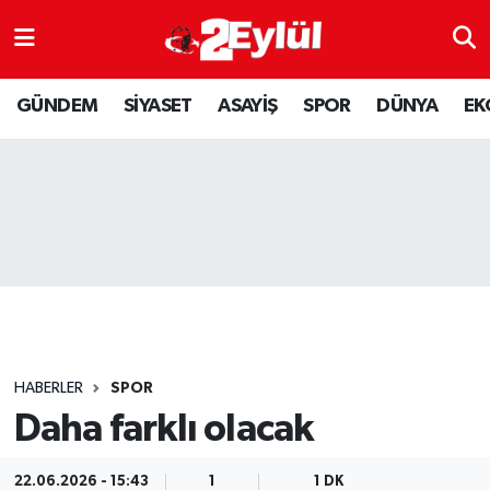
ASAYİŞ
Nöbetçi Eczaneler
GÜNDEM
SİYASET
ASAYİŞ
SPOR
DÜNYA
EK
DÜNYA
Hava Durumu
EKONOMİ
Eskişehir Namaz Vakitleri
GÜNDEM
Trafik Durumu
RESMİ İLAN
Puan Durumu ve Fikstür
SİYASET
Tüm Manşetler
HABERLER
SPOR
SPOR
Son Dakika Haberleri
Daha farklı olacak
YAŞAM
Haber Arşivi
22.06.2026 - 15:43
1
1 DK