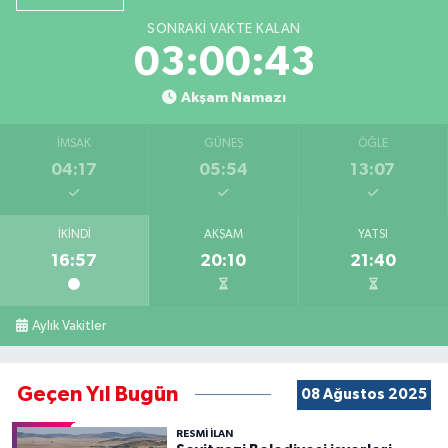
SONRAKI VAKTE KALAN
03:00:42
Akşam Namazı
İMSAK
GÜNEŞ
ÖĞLE
04:17
05:54
13:07
İKINDI
AKŞAM
YATSI
16:57
20:10
21:40
Aylık Vakitler
Geçen Yıl Bugün
08 Ağustos 2025
RESMİ İLAN