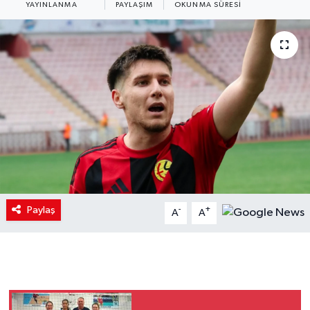
YAYINLANMA
PAYLAŞIM
OKUNMA SÜRESI
Paylaş
-
+
A
A