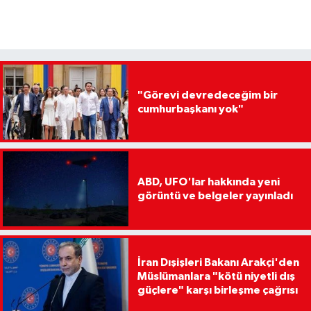
"Görevi devredeceğim bir
cumhurbaşkanı yok"
ABD, UFO'lar hakkında yeni
görüntü ve belgeler yayınladı
İran Dışişleri Bakanı Arakçi'den
Müslümanlara "kötü niyetli dış
güçlere" karşı birleşme çağrısı