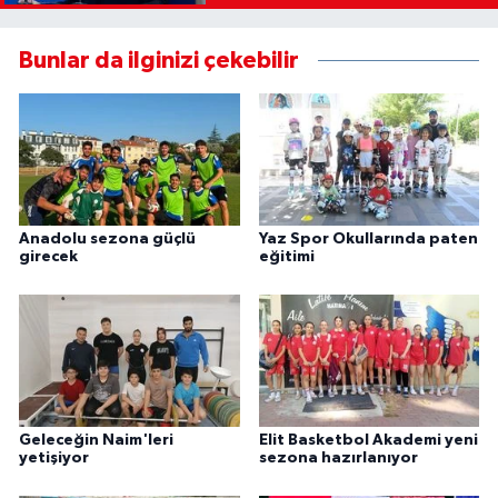
Bunlar da ilginizi çekebilir
Anadolu sezona güçlü
Yaz Spor Okullarında paten
girecek
eğitimi
Geleceğin Naim'leri
Elit Basketbol Akademi yeni
yetişiyor
sezona hazırlanıyor