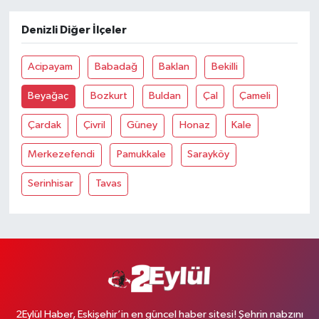
Denizli Diğer İlçeler
Acipayam
Babadağ
Baklan
Bekilli
Beyağaç
Bozkurt
Buldan
Çal
Çameli
Çardak
Çivril
Güney
Honaz
Kale
Merkezefendi
Pamukkale
Sarayköy
Serinhisar
Tavas
2Eylül Haber, Eskişehir’in en güncel haber sitesi! Şehrin nabzını