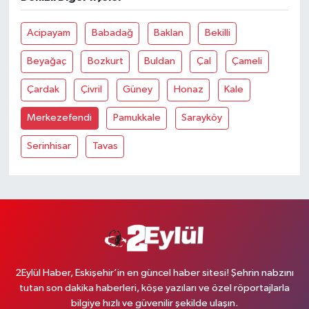
Acipayam
Babadağ
Baklan
Bekilli
Beyağaç
Bozkurt
Buldan
Çal
Çameli
Çardak
Çivril
Güney
Honaz
Kale
Merkezefendi
Pamukkale
Sarayköy
Serinhisar
Tavas
2Eylül Haber, Eskişehir’in en güncel haber sitesi! Şehrin nabzını
tutan son dakika haberleri, köşe yazıları ve özel röportajlarla
bilgiye hızlı ve güvenilir şekilde ulaşın.