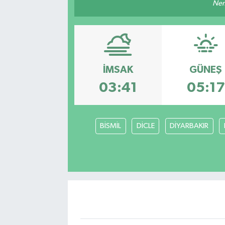
Nem
İMSAK
GÜNEŞ
03:41
05:17
BİSMİL
DİCLE
DİYARBAKIR