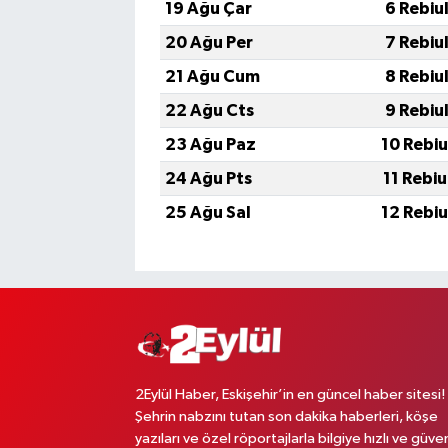
19 Ağu Çar
6 Rebiu
20 Ağu Per
7 Rebiu
21 Ağu Cum
8 Rebiu
22 Ağu Cts
9 Rebiu
23 Ağu Paz
10 Rebi
24 Ağu Pts
11 Rebi
25 Ağu Sal
12 Rebi
2Eylül Haber, Eskişehir’in en güncel haber sitesi!
Şehrin nabzını tutan son dakika haberleri, köşe
yazıları ve özel röportajlarla bilgiye hızlı ve güven