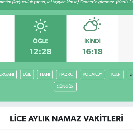
mâm (koğuculuk yapan, laf taşıyan kimse) Cennet'e giremez. (Hadis-i şe
ÖĞLE
İKINDI
12:28
16:18
ERGANİ
EĞİL
HANİ
HAZRO
KOCAKÖY
KULP
L
ÇÜNGÜŞ
LİCE AYLIK NAMAZ VAKITLERI