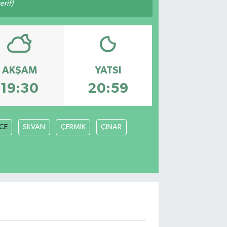
rif)
AKŞAM
YATSI
19:30
20:59
İCE
SİLVAN
ÇERMİK
ÇINAR