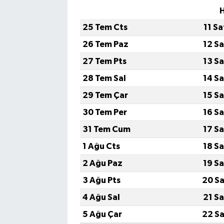
H
25 Tem Cts
11 S
26 Tem Paz
12 S
27 Tem Pts
13 S
28 Tem Sal
14 S
29 Tem Çar
15 S
30 Tem Per
16 S
31 Tem Cum
17 S
1 Ağu Cts
18 S
2 Ağu Paz
19 S
3 Ağu Pts
20 Sa
4 Ağu Sal
21 S
5 Ağu Çar
22 Sa