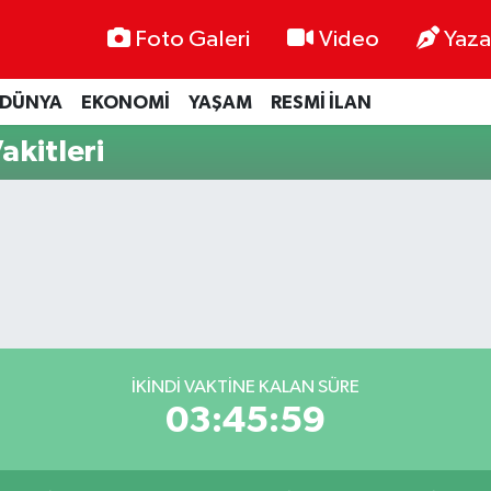
Foto Galeri
Video
Yaza
DÜNYA
EKONOMİ
YAŞAM
RESMİ İLAN
akitleri
İKINDI VAKTINE KALAN SÜRE
03:45:58