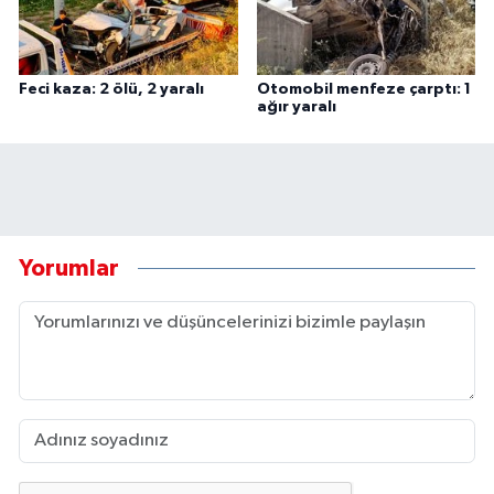
Feci kaza: 2 ölü, 2 yaralı
Otomobil menfeze çarptı: 1
ağır yaralı
Yorumlar