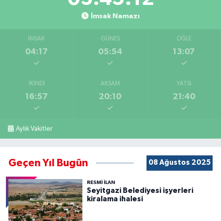
İmsak Namazı
İMSAK
GÜNEŞ
ÖĞLE
04:17
05:54
13:07
İKINDI
AKŞAM
YATSI
16:57
20:10
21:40
Aylık Vakitler
Geçen Yıl Bugün
08 Ağustos 2025
RESMİ İLAN
Seyitgazi Belediyesi işyerleri
kiralama ihalesi