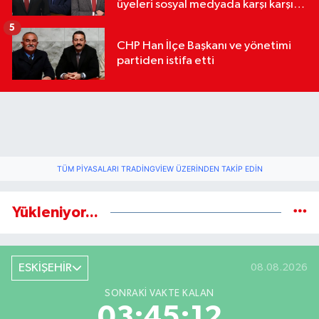
üyeleri sosyal medyada karşı karşıya
geldi
5
CHP Han İlçe Başkanı ve yönetimi
partiden istifa etti
TÜM PIYASALARI TRADINGVIEW ÜZERINDEN TAKIP EDIN
Yükleniyor...
ESKİŞEHİR
08.08.2026
SONRAKI VAKTE KALAN
03:45:11