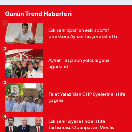
Günün Trend Haberleri
1
Eskişehirspor'un eski sportif
direktörü Ayhan Taşçı vefat etti
2
Ayhan Taşçı son yolculuğuna
uğurlandı
3
Talat Yalaz’dan CHP üyelerine istifa
çağrısı
4
Eskişehir siyasetinde istifa
tartışması: Odunpazarı Meclis