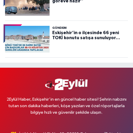
göreve hazır”
GÜNDEM
Eskişehir’in o ilçesinde 66 yeni
TOKİ konutu satışa sunuluyor…
2Eylül Haber, Eskişehir’in en güncel haber sitesi! Şehrin nabzını
tutan son dakika haberleri, köşe yazıları ve özel röportajlarla
bilgiye hızlı ve güvenilir şekilde ulaşın.