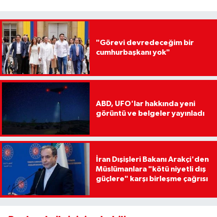
"Görevi devredeceğim bir
cumhurbaşkanı yok"
ABD, UFO'lar hakkında yeni
görüntü ve belgeler yayınladı
İran Dışişleri Bakanı Arakçi'den
Müslümanlara "kötü niyetli dış
güçlere" karşı birleşme çağrısı