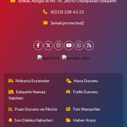
İstiklal, Nurgül Sk No: 19, 26010 Odunpazarı/Eskişehir
0(222) 226 42 22
[email protected]
Nöbetçi Eczaneler
Hava Durumu
Eskişehir Namaz
Trafik Durumu
Vakitleri
Puan Durumu ve Fikstür
Tüm Manşetler
Son Dakika Haberleri
Haber Arşivi