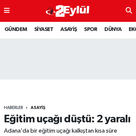
ASAYİŞ
Nöbetçi Eczaneler
GÜNDEM
SİYASET
ASAYİŞ
SPOR
DÜNYA
EK
DÜNYA
Hava Durumu
EKONOMİ
Eskişehir Namaz Vakitleri
GÜNDEM
Trafik Durumu
RESMİ İLAN
Puan Durumu ve Fikstür
SİYASET
Tüm Manşetler
HABERLER
ASAYİŞ
SPOR
Son Dakika Haberleri
Eğitim uçağı düştü: 2 yaralı
Adana'da bir eğitim uçağı kalkıştan kısa süre
YAŞAM
Haber Arşivi