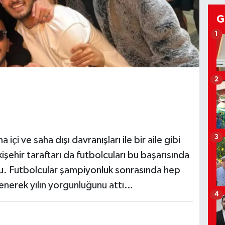
G
1
2
3
içi ve saha dışı davranışları ile bir aile gibi
işehir taraftarı da futbolcuları bu başarısında
ldu. Futbolcular şampiyonluk sonrasında hep
lenerek yılın yorgunluğunu attı…
4