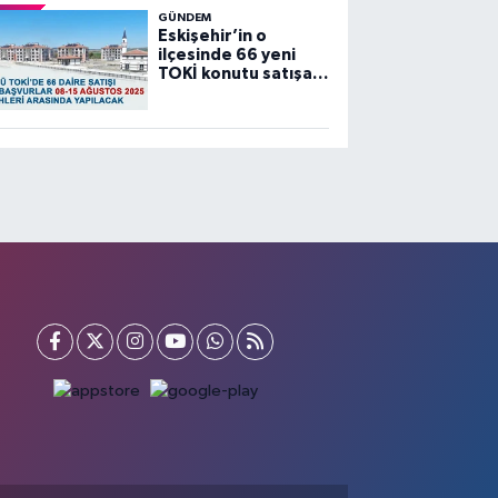
GÜNDEM
Eskişehir’in o
ilçesinde 66 yeni
TOKİ konutu satışa
sunuluyor…