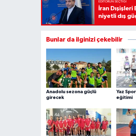
EDITÖRÜN SEÇTIĞI
İran Dışişler
niyetli dış gü
Bunlar da ilginizi çekebilir
Anadolu sezona güçlü
Yaz Spor
girecek
eğitimi