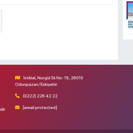
İstiklal, Nurgül Sk No: 19, 26010
Odunpazarı/Eskişehir
0(222) 226 42 22
[email protected]
ilir