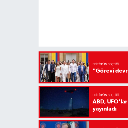
EDITÖRÜN SEÇTIĞI
"Görevi devr
EDITÖRÜN SEÇTIĞI
ABD, UFO'lar
yayınladı