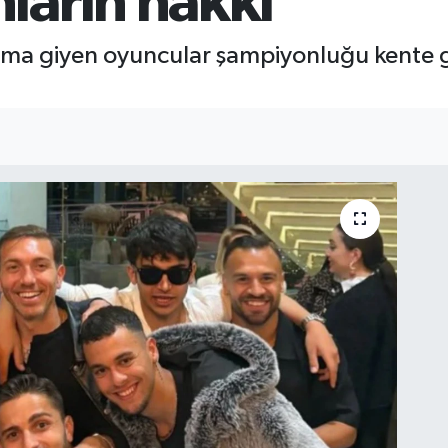
ların hakkı
orma giyen oyuncular şampiyonluğu kente