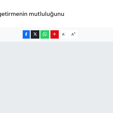
 getirmenin mutluluğunu
-
+
A
A