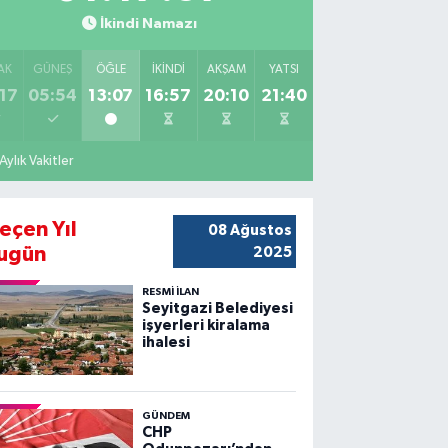
İkindi Namazı
AK
GÜNEŞ
ÖĞLE
İKINDI
AKŞAM
YATSI
17
05:54
13:07
16:57
20:10
21:40
Aylık Vakitler
eçen Yıl
08 Ağustos
ugün
2025
RESMİ İLAN
Seyitgazi Belediyesi
işyerleri kiralama
ihalesi
GÜNDEM
CHP