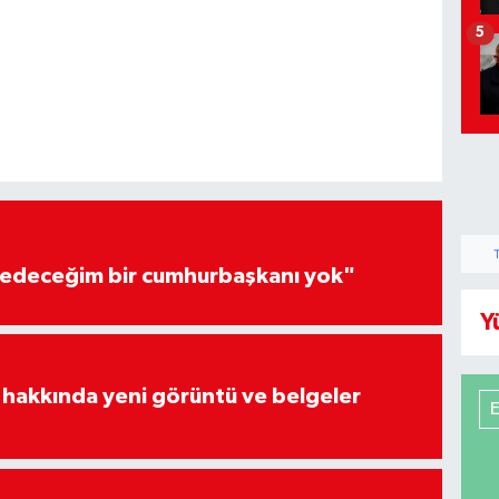
5
edeceğim bir cumhurbaşkanı yok"
Y
 hakkında yeni görüntü ve belgeler