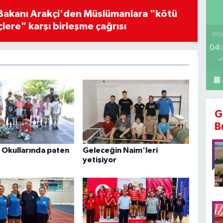
i Bakanı Arakçi'den Müslümanlara "kötü
çlere" karşı birleşme çağrısı
İMS
04:
G
B
 Okullarında paten
Geleceğin Naim'leri
yetişiyor