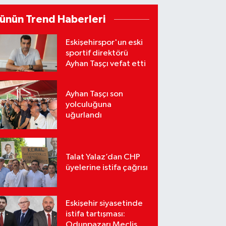
ünün Trend Haberleri
Eskişehirspor'un eski
sportif direktörü
Ayhan Taşçı vefat etti
Ayhan Taşçı son
yolculuğuna
uğurlandı
Talat Yalaz’dan CHP
üyelerine istifa çağrısı
Eskişehir siyasetinde
istifa tartışması:
Odunpazarı Meclis