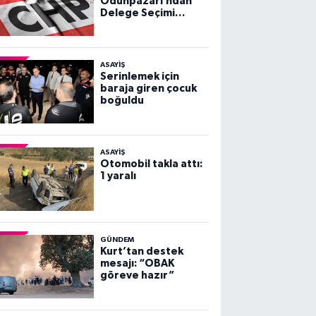
Odunpazarı’ndan
Delege Seçimi
Duyurusu
ASAYİŞ
Serinlemek için
baraja giren çocuk
boğuldu
ASAYİŞ
Otomobil takla attı:
1 yaralı
GÜNDEM
Kurt’tan destek
mesajı: “OBAK
göreve hazır”