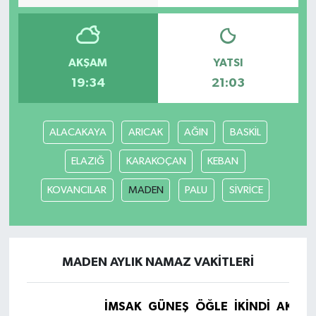
AKŞAM
YATSI
19:34
21:03
ALACAKAYA
ARICAK
AĞIN
BASKİL
ELAZIĞ
KARAKOÇAN
KEBAN
KOVANCILAR
MADEN
PALU
SİVRİCE
MADEN AYLIK NAMAZ VAKITLERI
İMSAK
GÜNEŞ
ÖĞLE
İKINDI
AKŞA