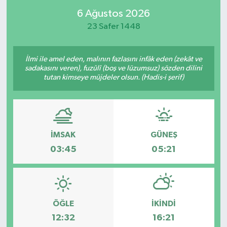
6 Ağustos 2026
23 Safer 1448
İlmi ile amel eden, malının fazlasını infâk eden (zekât ve
sadakasını veren), fuzûlî (boş ve lüzumsuz) sözden dilini
tutan kimseye müjdeler olsun. (Hadis-i şerif)
İMSAK
GÜNEŞ
03:45
05:21
ÖĞLE
İKINDI
12:32
16:21