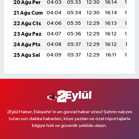
20 Ağu Per
04:03
05:33
12:30
16:14
19:17
21 Ağu Cum
04:04
05:34
12:30
16:14
19:15
22 Ağu Cts
04:06
05:35
12:29
16:13
19:14
23 Ağu Paz
04:07
05:36
12:29
16:12
19:13
24 Ağu Pts
04:08
05:37
12:29
16:12
19:11
25 Ağu Sal
04:09
05:37
12:29
16:11
19:10
2Eylül Haber, Eskişehir’in en güncel haber sitesi! Şehrin nabzını
tutan son dakika haberleri, köşe yazıları ve özel röportajlarla
bilgiye hızlı ve güvenilir şekilde ulaşın.