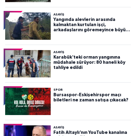
ASAYİŞ
Yangında alevlerin arasında
kalmaktan kurtulan işçi,
arkadaşlarını göremeyince büyük
panik yaşadı
ASAYİŞ
Karabük'teki orman yangınına
müdahale sürüyor: 80 haneli köy
tahliye edildi
SPOR
Bursaspor-Eskişehirspor maçı
biletleri ne zaman satışa çıkacak?
ASAYİŞ
Fatih Altaylı’nın YouTube kanalına