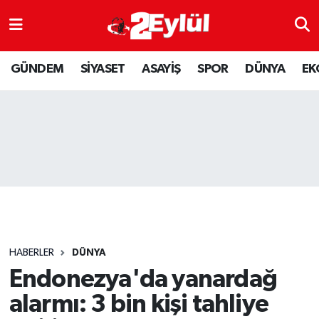
ASAYİŞ
Nöbetçi Eczaneler
GÜNDEM
SİYASET
ASAYİŞ
SPOR
DÜNYA
EK
DÜNYA
Hava Durumu
EKONOMİ
Eskişehir Namaz Vakitleri
GÜNDEM
Trafik Durumu
RESMİ İLAN
Puan Durumu ve Fikstür
SİYASET
Tüm Manşetler
HABERLER
DÜNYA
SPOR
Son Dakika Haberleri
Endonezya'da yanardağ
alarmı: 3 bin kişi tahliye
YAŞAM
Haber Arşivi