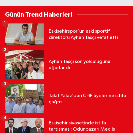
Günün Trend Haberleri
1
Eskişehirspor'un eski sportif
direktörü Ayhan Taşçı vefat etti
2
Ayhan Taşçı son yolculuğuna
uğurlandı
3
Talat Yalaz’dan CHP üyelerine istifa
çağrısı
4
Eskişehir siyasetinde istifa
tartışması: Odunpazarı Meclis