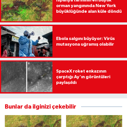
İspanya tarihinin en büyük
orman yangınında New York
büyüklüğünde alan küle döndü
Ebola salgını büyüyor: Virüs
mutasyona uğramış olabilir
SpaceX roket enkazının
çarptığı Ay'ın görüntüleri
paylaşıldı
Bunlar da ilginizi çekebilir