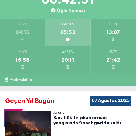
Öğle Namazı
İMSAK
GÜNEŞ
ÖĞLE
04:15
05:53
13:07
İKINDI
AKŞAM
YATSI
16:58
20:11
21:42
Aylık Vakitler
Geçen Yıl Bugün
07 Ağustos 2025
ASAYİŞ
Karabük'te çıkan orman
yangınında 9 saat geride kaldı