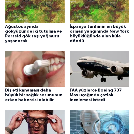
Ağustos ayında
İspanya tarihinin en büyük
gökyüzünde iki tutulma ve
orman yangınında New York
Perseid gök taşı yağmuru
büyüklüğünde alan küle
yaşanacak
döndü
Diş eti kanaması daha
FAA yüzlerce Boeing 737
büyük bir sağlık sorununun
Max uçağında çatlak
erken habercisi olabilir
incelemesi istedi