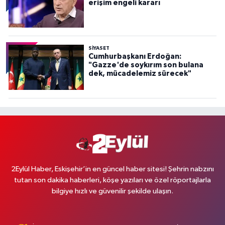
erişim engeli kararı
SİYASET
Cumhurbaşkanı Erdoğan:
"Gazze'de soykırım son bulana
dek, mücadelemiz sürecek"
2Eylül Haber, Eskişehir’in en güncel haber sitesi! Şehrin nabzını
tutan son dakika haberleri, köşe yazıları ve özel röportajlarla
bilgiye hızlı ve güvenilir şekilde ulaşın.