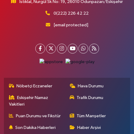
İstiklal, Nurgül Sk No: 19, 26010 Odunpazarı/Eskişehir
0(222) 226 42 22
[email protected]
Nöbetçi Eczaneler
Hava Durumu
Eskişehir Namaz
Trafik Durumu
Vakitleri
Puan Durumu ve Fikstür
Tüm Manşetler
Son Dakika Haberleri
Haber Arşivi