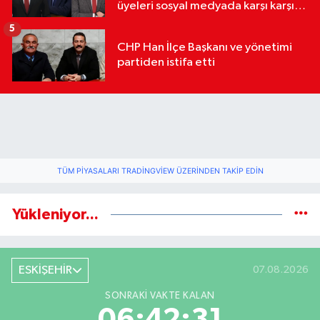
üyeleri sosyal medyada karşı karşıya
geldi
5
CHP Han İlçe Başkanı ve yönetimi
partiden istifa etti
TÜM PIYASALARI TRADINGVIEW ÜZERINDEN TAKIP EDIN
Yükleniyor...
ESKİŞEHİR
07.08.2026
SONRAKI VAKTE KALAN
06:42:31