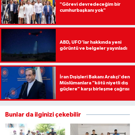
"Görevi devredeceğim bir
cumhurbaşkanı yok"
ABD, UFO'lar hakkında yeni
görüntü ve belgeler yayınladı
İran Dışişleri Bakanı Arakçi'den
Müslümanlara "kötü niyetli dış
güçlere" karşı birleşme çağrısı
Bunlar da ilginizi çekebilir