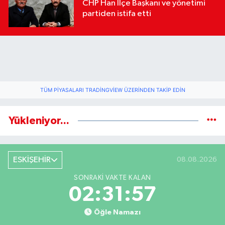
CHP Han İlçe Başkanı ve yönetimi
partiden istifa etti
TÜM PIYASALARI TRADINGVIEW ÜZERINDEN TAKIP EDIN
Yükleniyor...
ESKİŞEHİR
08.08.2026
SONRAKI VAKTE KALAN
02:31:57
Öğle Namazı