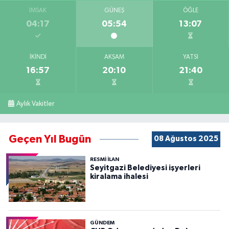
İMSAK
GÜNEŞ
ÖĞLE
04:17
05:54
13:07
İKINDI
AKŞAM
YATSI
16:57
20:10
21:40
Aylık Vakitler
Geçen Yıl Bugün
08 Ağustos 2025
RESMİ İLAN
Seyitgazi Belediyesi işyerleri
kiralama ihalesi
GÜNDEM