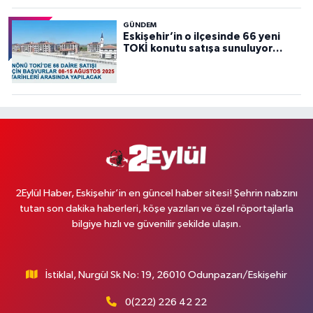
GÜNDEM
Eskişehir’in o ilçesinde 66 yeni
TOKİ konutu satışa sunuluyor…
2Eylül Haber, Eskişehir’in en güncel haber sitesi! Şehrin nabzını
tutan son dakika haberleri, köşe yazıları ve özel röportajlarla
bilgiye hızlı ve güvenilir şekilde ulaşın.
İstiklal, Nurgül Sk No: 19, 26010 Odunpazarı/Eskişehir
0(222) 226 42 22