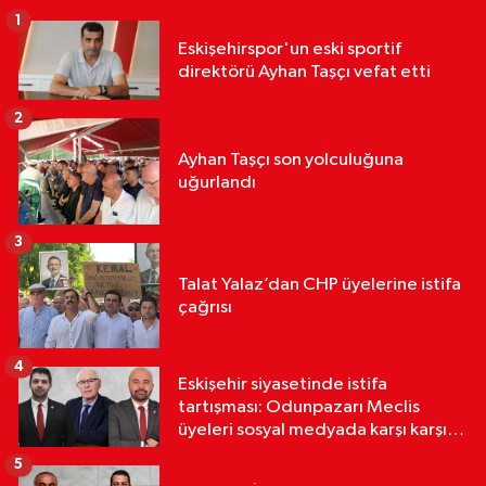
1
Eskişehirspor'un eski sportif
direktörü Ayhan Taşçı vefat etti
2
Ayhan Taşçı son yolculuğuna
uğurlandı
3
Talat Yalaz’dan CHP üyelerine istifa
çağrısı
4
Eskişehir siyasetinde istifa
tartışması: Odunpazarı Meclis
üyeleri sosyal medyada karşı karşıya
geldi
5