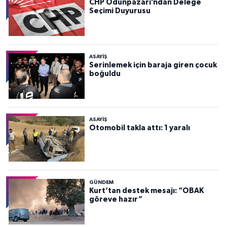
CHP Odunpazarı’ndan Delege
Seçimi Duyurusu
ASAYİŞ
Serinlemek için baraja giren çocuk
boğuldu
ASAYİŞ
Otomobil takla attı: 1 yaralı
GÜNDEM
Kurt’tan destek mesajı: “OBAK
göreve hazır”