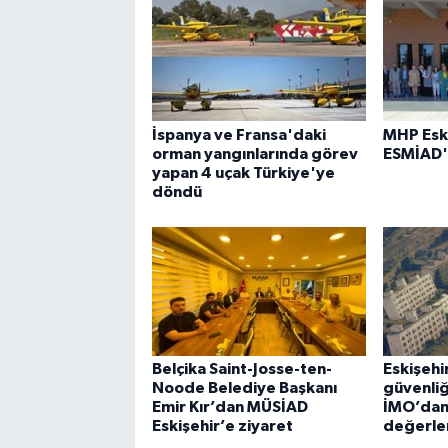
İspanya ve Fransa'daki
MHP Esk
orman yangınlarında görev
ESMİAD'
yapan 4 uçak Türkiye'ye
döndü
Belçika Saint-Josse-ten-
Eskişeh
Noode Belediye Başkanı
güvenliğ
Emir Kır’dan MÜSİAD
İMO’dan 
Eskişehir’e ziyaret
değerle