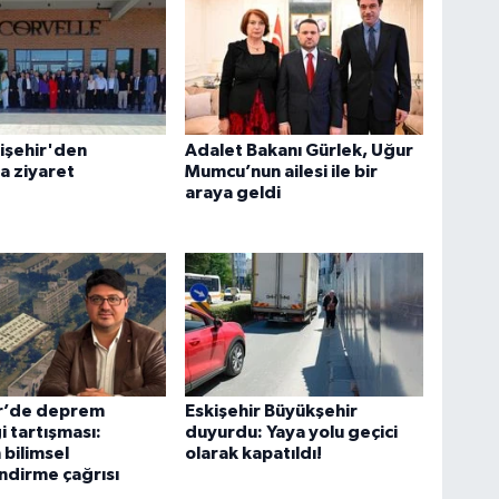
işehir'den
Adalet Bakanı Gürlek, Uğur
a ziyaret
Mumcu’nun ailesi ile bir
araya geldi
ir’de deprem
Eskişehir Büyükşehir
i tartışması:
duyurdu: Yaya yolu geçici
bilimsel
olarak kapatıldı!
ndirme çağrısı