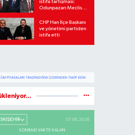
istifa tartışması:
Odunpazarı Meclis
üyeleri sosyal
medyada karşı karşıya
CHP Han İlçe Başkanı
geldi
ve yönetimi partiden
istifa etti
TÜM PIYASALARI TRADINGVIEW ÜZERINDEN TAKIP EDIN
ükleniyor...
ESKİŞEHİR
07.08.2026
SONRAKI VAKTE KALAN