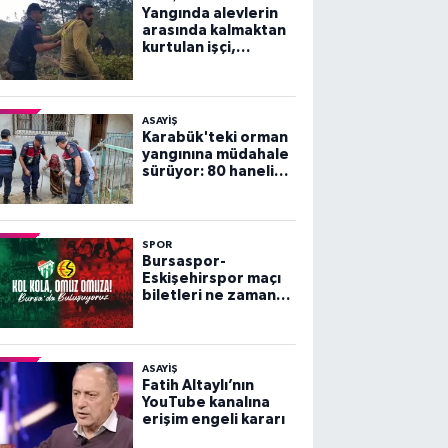
Yangında alevlerin
arasında kalmaktan
kurtulan işçi,
arkadaşlarını
göremeyince büyük
panik yaşadı
ASAYİŞ
Karabük'teki orman
yangınına müdahale
sürüyor: 80 haneli
köy tahliye edildi
SPOR
Bursaspor-
Eskişehirspor maçı
biletleri ne zaman
satışa çıkacak?
ASAYİŞ
Fatih Altaylı’nın
YouTube kanalına
erişim engeli kararı