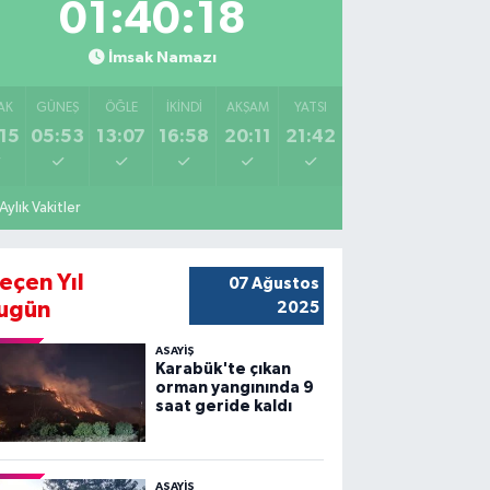
01:40:17
İmsak Namazı
AK
GÜNEŞ
ÖĞLE
İKINDI
AKŞAM
YATSI
15
05:53
13:07
16:58
20:11
21:42
Aylık Vakitler
eçen Yıl
07 Ağustos
ugün
2025
ASAYİŞ
Karabük'te çıkan
orman yangınında 9
saat geride kaldı
ASAYİŞ