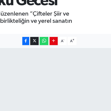
rkü Gecesi
düzenlenen “Çifteler Şiir ve
irlikteliğin ve yerel sanatın
-
+
A
A