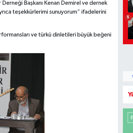
er Derneği Başkanı Kenan Demirel ve dernek
ayrıca teşekkürlerimi sunuyorum” ifadelerini
5
rformansları ve türkü dinletileri büyük beğeni
Y