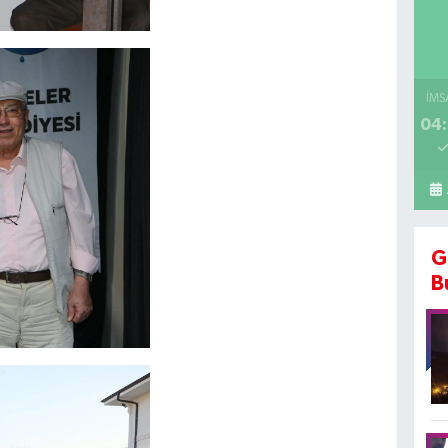
İMS
04:
G
B