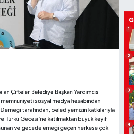
G
1
2
3
alan Çifteler Belediye Başkan Yardımcısı
u memnuniyeti sosyal medya hesabından
r Derneği tarafından, belediyemizin katkılarıyla
 ve Türkü Gecesi'ne katılmaktan büyük keyif
4
 sunan ve gecede emeği geçen herkese çok