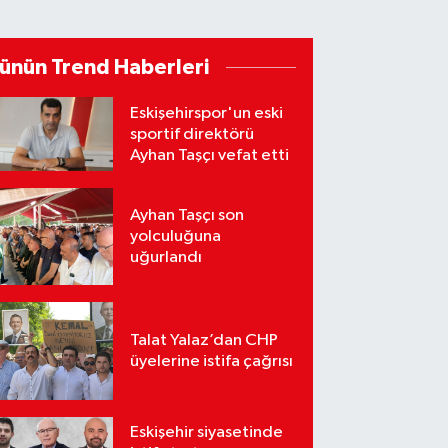
ünün Trend Haberleri
Eskişehirspor'un eski
sportif direktörü
Ayhan Taşçı vefat etti
Ayhan Taşçı son
yolculuğuna
uğurlandı
Talat Yalaz’dan CHP
üyelerine istifa çağrısı
Eskişehir siyasetinde