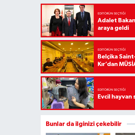
EDITÖRÜN SEÇTIĞI
Adalet Bakanı
araya geldi
EDITÖRÜN SEÇTIĞI
Belçika Sain
Kır’dan MÜSİA
EDITÖRÜN SEÇTIĞI
Evcil hayvan 
Bunlar da ilginizi çekebilir