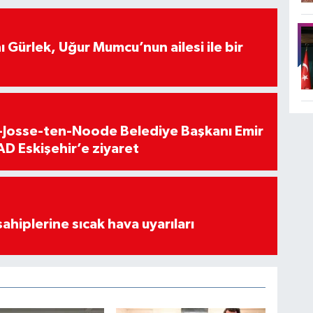
 Gürlek, Uğur Mumcu’nun ailesi ile bir
t-Josse-ten-Noode Belediye Başkanı Emir
D Eskişehir’e ziyaret
sahiplerine sıcak hava uyarıları