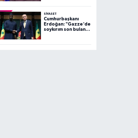
SİYASET
Cumhurbaşkanı
Erdoğan: "Gazze'de
soykırım son bulana
dek, mücadelemiz
sürecek"