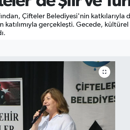
teler'de Şiir ve Tü
ından, Çifteler Belediyesi'nin katkılarıyla 
 katılımıyla gerçekleşti. Gecede, kültürel b
ı.