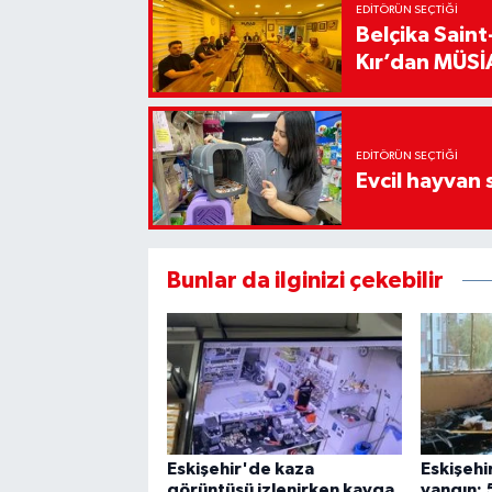
EDITÖRÜN SEÇTIĞI
Belçika Sain
Kır’dan MÜSİA
EDITÖRÜN SEÇTIĞI
Evcil hayvan 
Bunlar da ilginizi çekebilir
Eskişehir'de kaza
Eskişehi
görüntüsü izlenirken kavga
yangın: 