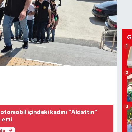
G
1
2
3
 otomobil içindeki kadını "Aldattın"
 etti
üle