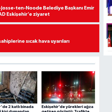
t-Josse-ten-Noode Belediye Başkanı Emir
D Eskişehir’e ziyaret
sahiplerine sıcak hava uyarıları
r'de 2 katlı binada
Eskişehir’de yürekleri ağza
5 kişi dumandan
getiren görüntü: Trafikte