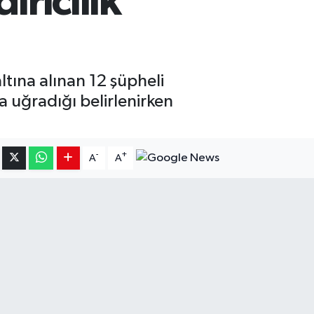
ırıcılık
tına alınan 12 şüpheli
a uğradığı belirlenirken
-
+
A
A