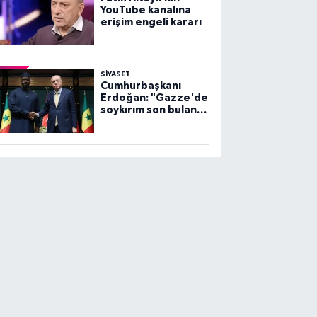
YouTube kanalına
erişim engeli kararı
SİYASET
Cumhurbaşkanı
Erdoğan: "Gazze'de
soykırım son bulana
dek, mücadelemiz
sürecek"