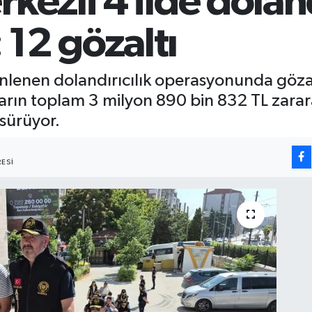
kezli 4 ilde doland
12 gözaltı
enlenen dolandırıcılık operasyonunda gözal
arın toplam 3 milyon 890 bin 832 TL zarar
 sürüyor.
ESI