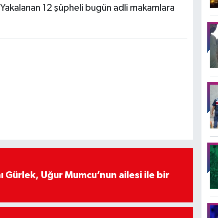
di. Yakalanan 12 şüpheli bugün adli makamlara
 Gürlek, Uğur Mumcu’nun ailesi ile bir