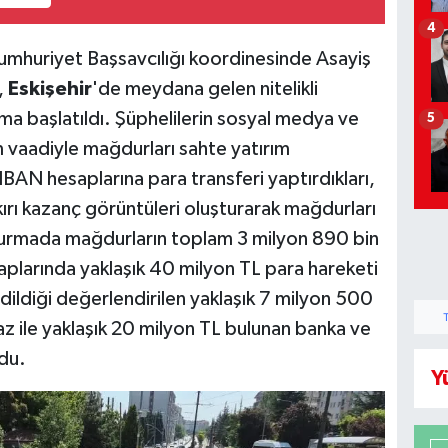
4
mhuriyet Başsavcılığı koordinesinde Asayiş
,
Eskişehir
'de meydana gelen nitelikli
şma başlatıldı. Şüphelilerin sosyal medya ve
5
 vaadiyle mağdurları sahte yatırım
IBAN hesaplarına para transferi yaptırdıkları,
rı kazanç görüntüleri oluşturarak mağdurları
uşturmada mağdurların toplam 3 milyon 890 bin
aplarında yaklaşık 40 milyon TL para hareketi
dildiği değerlendirilen yaklaşık 7 milyon 500
az ile yaklaşık 20 milyon TL bulunan banka ve
ldu.
Y