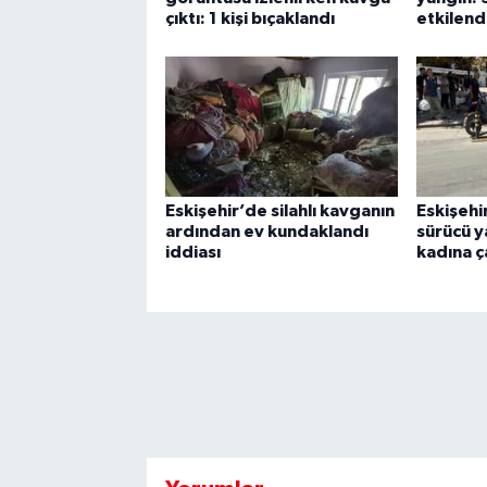
çıktı: 1 kişi bıçaklandı
etkilend
Eskişehir’de silahlı kavganın
Eskişehi
ardından ev kundaklandı
sürücü y
iddiası
kadına ç