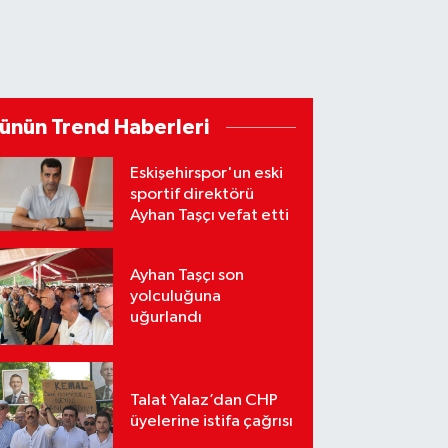
ünün Trend Haberleri
Eskişehirspor'un eski
sportif direktörü
Ayhan Taşçı vefat etti
Ayhan Taşçı son
yolculuğuna
uğurlandı
Talat Yalaz’dan CHP
üyelerine istifa çağrısı