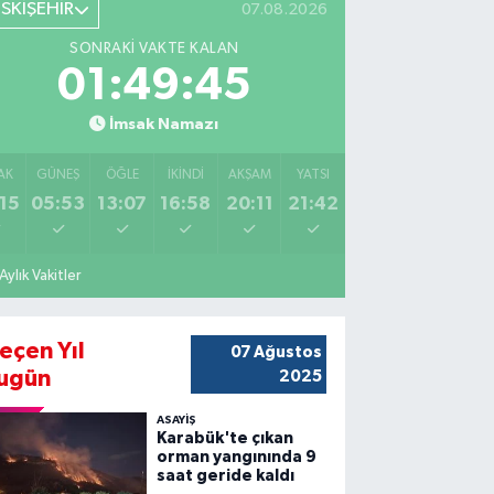
ESKİŞEHİR
07.08.2026
SONRAKI VAKTE KALAN
01:49:43
İmsak Namazı
AK
GÜNEŞ
ÖĞLE
İKINDI
AKŞAM
YATSI
15
05:53
13:07
16:58
20:11
21:42
Aylık Vakitler
eçen Yıl
07 Ağustos
ugün
2025
ASAYİŞ
Karabük'te çıkan
orman yangınında 9
saat geride kaldı