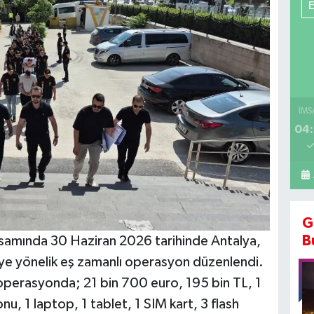
İMS
04:
G
B
samında 30 Haziran 2026 tarihinde Antalya,
liye yönelik eş zamanlı operasyon düzenlendi.
 operasyonda; 21 bin 700 euro, 195 bin TL, 1
u, 1 laptop, 1 tablet, 1 SIM kart, 3 flash