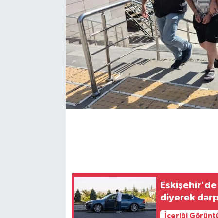
Eskişehir'de
diyerek darp
İçeriği Görünt