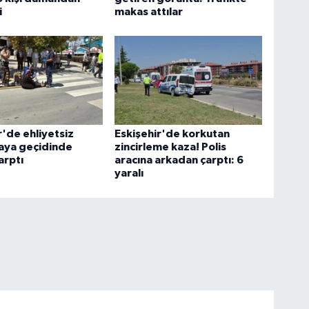
i
makas attılar
r'de ehliyetsiz
Eskişehir'de korkutan
aya geçidinde
zincirleme kaza! Polis
arptı
aracına arkadan çarptı: 6
yaralı