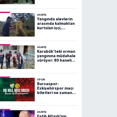
ASAYİŞ
Yangında alevlerin
arasında kalmaktan
kurtulan işçi,
arkadaşlarını
göremeyince büyük
panik yaşadı
ASAYİŞ
Karabük'teki orman
yangınına müdahale
sürüyor: 80 haneli
köy tahliye edildi
SPOR
Bursaspor-
Eskişehirspor maçı
biletleri ne zaman
satışa çıkacak?
ASAYİŞ
Fatih Altaylı’nın