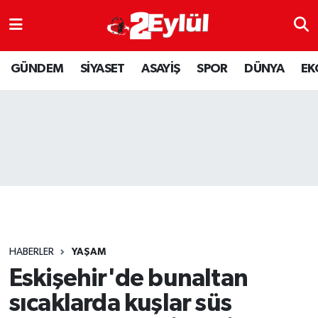
ASAYİŞ
Nöbetçi Eczaneler
GÜNDEM
SİYASET
ASAYİŞ
SPOR
DÜNYA
EK
DÜNYA
Hava Durumu
EKONOMİ
Eskişehir Namaz Vakitleri
GÜNDEM
Trafik Durumu
RESMİ İLAN
Puan Durumu ve Fikstür
SİYASET
Tüm Manşetler
HABERLER
YAŞAM
SPOR
Son Dakika Haberleri
Eskişehir'de bunaltan
sıcaklarda kuşlar süs
YAŞAM
Haber Arşivi