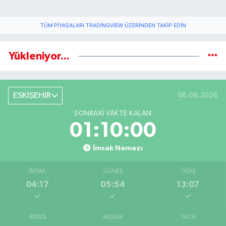
TÜM PIYASALARI TRADINGVIEW ÜZERINDEN TAKIP EDIN
Yükleniyor...
ESKİŞEHİR
08.08.2026
SONRAKI VAKTE KALAN
01:09:59
İmsak Namazı
İMSAK
GÜNEŞ
ÖĞLE
04:17
05:54
13:07
İKINDI
AKŞAM
YATSI