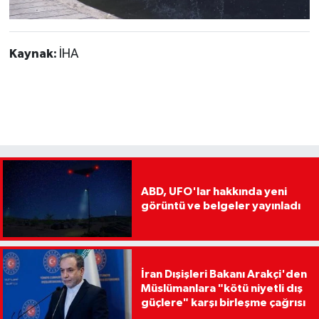
Kaynak:
İHA
ABD, UFO'lar hakkında yeni
görüntü ve belgeler yayınladı
İran Dışişleri Bakanı Arakçi'den
Müslümanlara "kötü niyetli dış
güçlere" karşı birleşme çağrısı