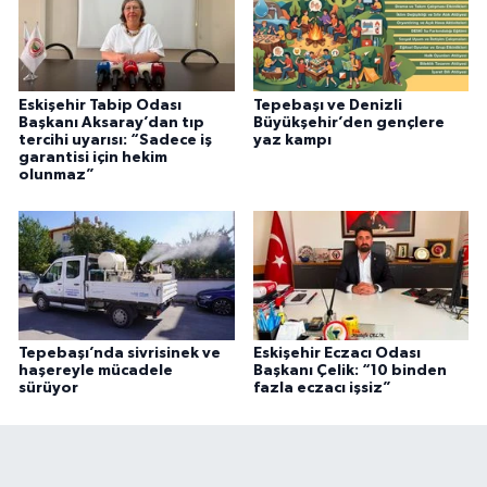
Eskişehir Tabip Odası
Tepebaşı ve Denizli
Başkanı Aksaray’dan tıp
Büyükşehir’den gençlere
tercihi uyarısı: “Sadece iş
yaz kampı
garantisi için hekim
olunmaz”
Tepebaşı’nda sivrisinek ve
Eskişehir Eczacı Odası
haşereyle mücadele
Başkanı Çelik: “10 binden
sürüyor
fazla eczacı işsiz”