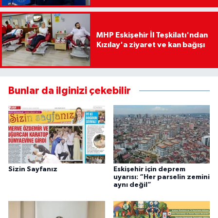
MHP Eskişehir İl Teşkilatı'ndan
Kızılay'a ziyaret ve kan bağışı
Bunlar da ilginizi çekebilir
Sizin Sayfanız
Eskişehir için deprem
uyarısı: “Her parselin zemini
aynı değil”