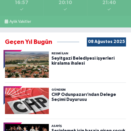
16:57
20:10
21:40
Aylık Vakitler
Geçen Yıl Bugün
08 Ağustos 2025
RESMİ İLAN
Seyitgazi Belediyesi işyerleri
kiralama ihalesi
GÜNDEM
CHP Odunpazarı’ndan Delege
Seçimi Duyurusu
ASAYİŞ
Serinlemek için baraja giren çocuk