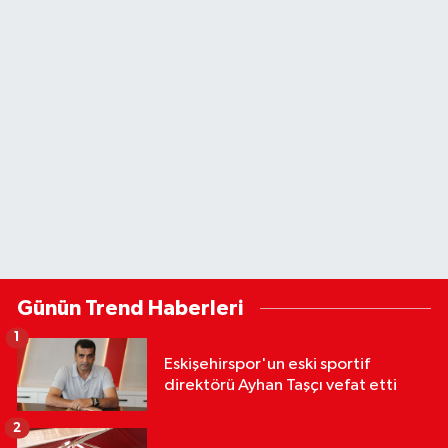
Günün Trend Haberleri
1
Eskişehirspor'un eski sportif
direktörü Ayhan Taşçı vefat etti
2