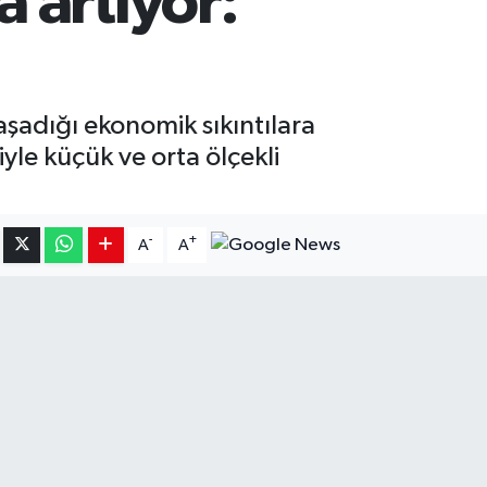
 artıyor:
aşadığı ekonomik sıkıntılara
yle küçük ve orta ölçekli
-
+
A
A