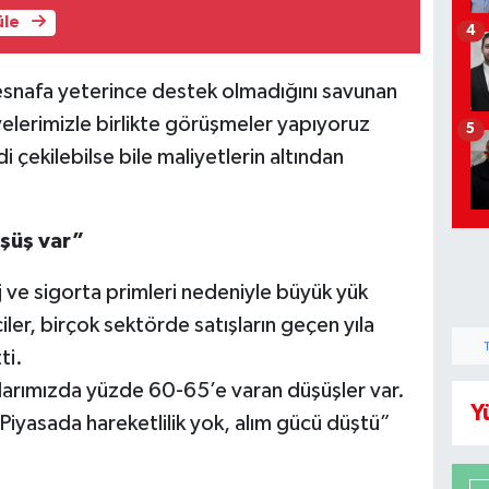
üle
4
esnafa yeterince destek olmadığını savunan
yelerimizle birlikte görüşmeler yapıyoruz
5
 çekilebilse bile maliyetlerin altından
şüş var”
aj ve sigorta primleri nedeniyle büyük yük
ler, birçok sektörde satışların geçen yıla
ti.
ışlarımızda yüzde 60-65’e varan düşüşler var.
Y
iyasada hareketlilik yok, alım gücü düştü”