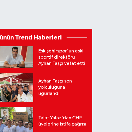
ünün Trend Haberleri
Eskişehirspor'un eski
sportif direktörü
Ayhan Taşçı vefat etti
Ayhan Taşçı son
yolculuğuna
uğurlandı
Talat Yalaz’dan CHP
üyelerine istifa çağrısı