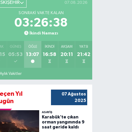
ESKİŞEHİR
07.08.2026
SONRAKI VAKTE KALAN
03:26:37
İkindi Namazı
AK
GÜNEŞ
ÖĞLE
İKINDI
AKŞAM
YATSI
15
05:53
13:07
16:58
20:11
21:42
Aylık Vakitler
eçen Yıl
07 Ağustos
ugün
2025
ASAYİŞ
Karabük'te çıkan
orman yangınında 9
saat geride kaldı