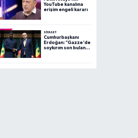
YouTube kanalına
erişim engeli kararı
SİYASET
Cumhurbaşkanı
Erdoğan: "Gazze'de
soykırım son bulana
dek, mücadelemiz
sürecek"