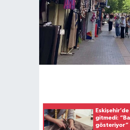
Eskişehir’de 
gitmedi: “Ba
gösteriyor”