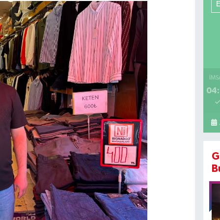
İMS
04:
G
B