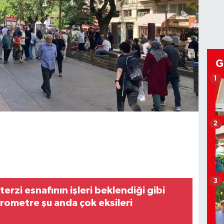
G
1
2
3
terzi esnafının işleri beklendiği gibi
rometre şu anda çok eksileri