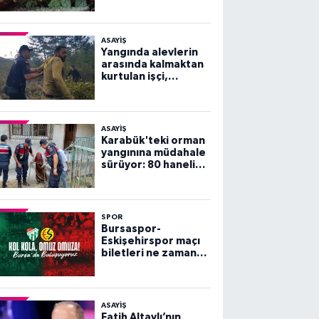
ASAYİŞ
Yangında alevlerin
arasında kalmaktan
kurtulan işçi,
arkadaşlarını
göremeyince büyük
panik yaşadı
ASAYİŞ
Karabük'teki orman
yangınına müdahale
sürüyor: 80 haneli
köy tahliye edildi
SPOR
Bursaspor-
Eskişehirspor maçı
biletleri ne zaman
satışa çıkacak?
ASAYİŞ
Fatih Altaylı’nın