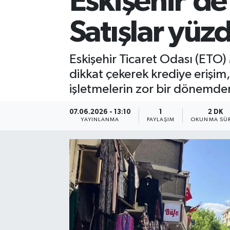
Eskişehir’de
Satışlar yüz
Eskişehir Ticaret Odası (ETO)
dikkat çekerek krediye erişim,
işletmelerin zor bir dönemden
07.06.2026 - 13:10
1
2 DK
YAYINLANMA
PAYLAŞIM
OKUNMA SÜR