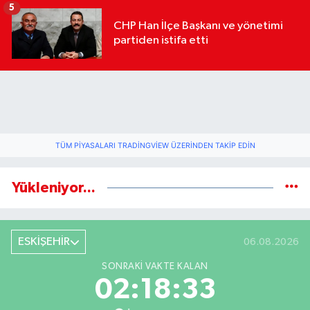
geldi
5
CHP Han İlçe Başkanı ve yönetimi
partiden istifa etti
TÜM PIYASALARI TRADINGVIEW ÜZERINDEN TAKIP EDIN
Yükleniyor...
ESKİŞEHİR
06.08.2026
SONRAKI VAKTE KALAN
02:18:32