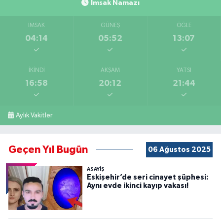
İmsak Namazı
İMSAK
GÜNEŞ
ÖĞLE
04:14
05:52
13:07
İKINDI
AKŞAM
YATSI
16:58
20:12
21:44
Aylık Vakitler
Geçen Yıl Bugün
06 Ağustos 2025
ASAYİŞ
Eskişehir’de seri cinayet şüphesi:
Aynı evde ikinci kayıp vakası!