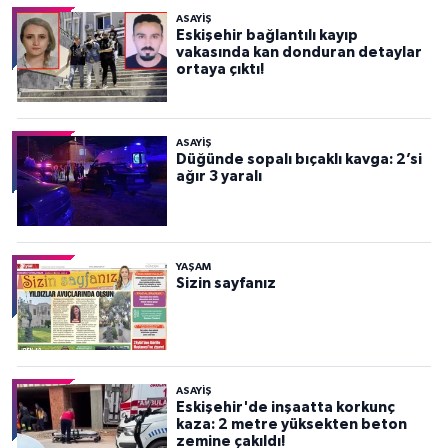
ASAYİŞ
Eskişehir bağlantılı kayıp
vakasında kan donduran detaylar
ortaya çıktı!
ASAYİŞ
Düğünde sopalı bıçaklı kavga: 2’si
ağır 3 yaralı
YAŞAM
Sizin sayfanız
ASAYİŞ
Eskişehir'de inşaatta korkunç
kaza: 2 metre yüksekten beton
zemine çakıldı!