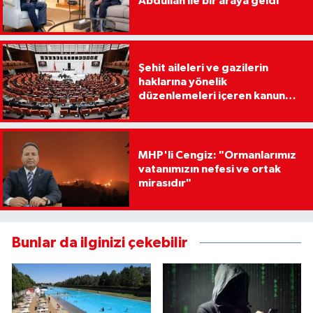
Abdullah ile bir araya geldi
Şehit aileleri ve gazilerin
haklarına yönelik
düzenlemeleri içeren kanun
teklifi, Milli Savunma
Komisyonunda
MHP'li Cengiz: "Ormanlarımız
vatanımızın nefesi ve ortak
mirasıdır"
Bunlar da ilginizi çekebilir