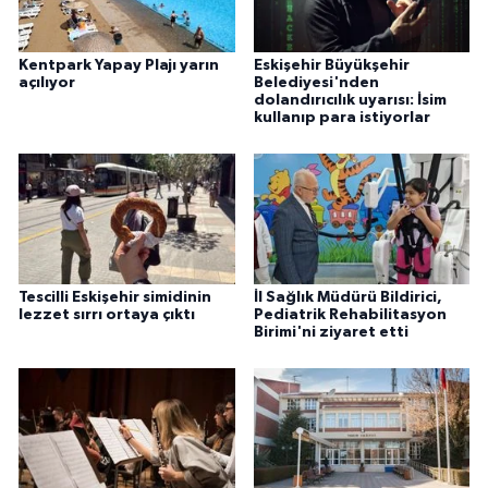
Kentpark Yapay Plajı yarın
Eskişehir Büyükşehir
açılıyor
Belediyesi'nden
dolandırıcılık uyarısı: İsim
kullanıp para istiyorlar
Tescilli Eskişehir simidinin
İl Sağlık Müdürü Bildirici,
lezzet sırrı ortaya çıktı
Pediatrik Rehabilitasyon
Birimi'ni ziyaret etti