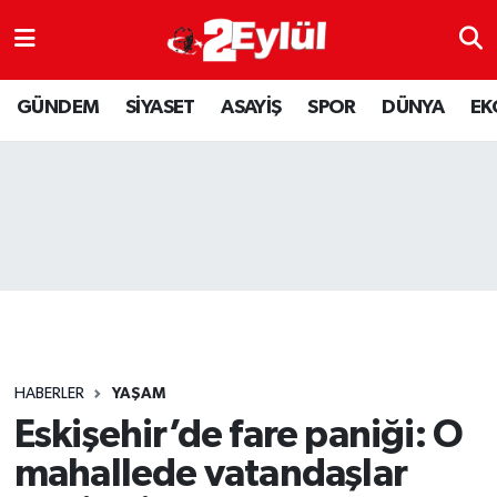
ASAYİŞ
Nöbetçi Eczaneler
GÜNDEM
SİYASET
ASAYİŞ
SPOR
DÜNYA
EK
DÜNYA
Hava Durumu
EKONOMİ
Eskişehir Namaz Vakitleri
GÜNDEM
Trafik Durumu
RESMİ İLAN
Puan Durumu ve Fikstür
SİYASET
Tüm Manşetler
HABERLER
YAŞAM
SPOR
Son Dakika Haberleri
Eskişehir’de fare paniği: O
mahallede vatandaşlar
YAŞAM
Haber Arşivi