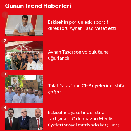
Günün Trend Haberleri
1
Eskişehirspor'un eski sportif
direktörü Ayhan Taşçı vefat etti
2
Ayhan Taşçı son yolculuğuna
uğurlandı
3
Talat Yalaz’dan CHP üyelerine istifa
çağrısı
4
Eskişehir siyasetinde istifa
tartışması: Odunpazarı Meclis
üyeleri sosyal medyada karşı karşıya