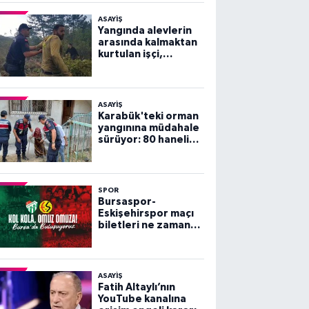
ASAYİŞ
Yangında alevlerin
arasında kalmaktan
kurtulan işçi,
arkadaşlarını
göremeyince büyük
panik yaşadı
ASAYİŞ
Karabük'teki orman
yangınına müdahale
sürüyor: 80 haneli
köy tahliye edildi
SPOR
Bursaspor-
Eskişehirspor maçı
biletleri ne zaman
satışa çıkacak?
ASAYİŞ
Fatih Altaylı’nın
YouTube kanalına