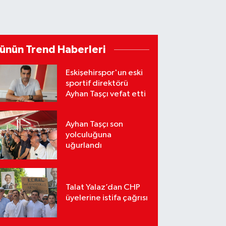
ünün Trend Haberleri
Eskişehirspor'un eski
sportif direktörü
Ayhan Taşçı vefat etti
Ayhan Taşçı son
yolculuğuna
uğurlandı
Talat Yalaz’dan CHP
üyelerine istifa çağrısı