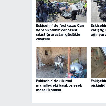
Eskişehir'de feci kaza: Can
Eskişehi
veren kadının cenazesi
karıştığı
sıkıştığı araçtan güçlükle
ağır yara
çıkarıldı
Eskişehir'deki kırsal
Eskişehi
mahalledeki başıboş eşek
pişkinliğ
merak konusu