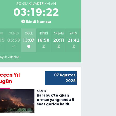
SONRAKI VAKTE KALAN
03:19:21
İkindi Namazı
AK
GÜNEŞ
ÖĞLE
İKINDI
AKŞAM
YATSI
15
05:53
13:07
16:58
20:11
21:42
Aylık Vakitler
eçen Yıl
07 Ağustos
ugün
2025
ASAYİŞ
Karabük'te çıkan
orman yangınında 9
saat geride kaldı