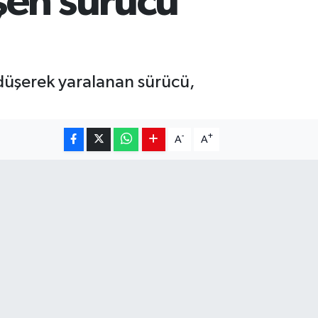
şen sürücü
düşerek yaralanan sürücü,
-
+
A
A