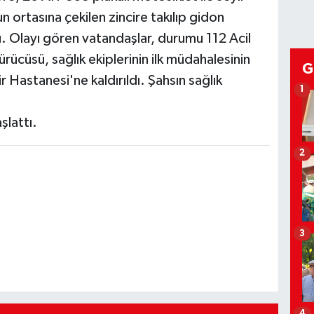
un ortasına çekilen zincire takılıp gidon
. Olayı gören vatandaşlar, durumu 112 Acil
sürücüsü, sağlık ekiplerinin ilk müdahalesinin
G
r Hastanesi'ne kaldırıldı. Şahsın sağlık
1
şlattı.
2
3
4