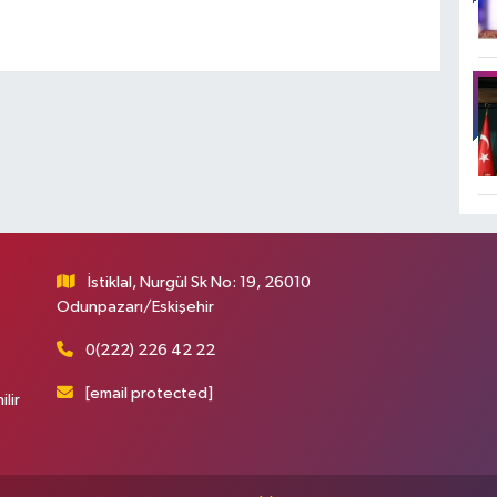
İstiklal, Nurgül Sk No: 19, 26010
Odunpazarı/Eskişehir
0(222) 226 42 22
[email protected]
ilir