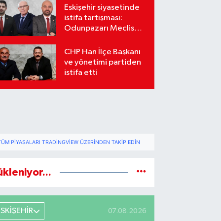
Eskişehir siyasetinde
istifa tartışması:
Odunpazarı Meclis
üyeleri sosyal
medyada karşı karşıya
CHP Han İlçe Başkanı
geldi
ve yönetimi partiden
istifa etti
TÜM PIYASALARI TRADINGVIEW ÜZERINDEN TAKIP EDIN
ükleniyor...
ESKİŞEHİR
07.08.2026