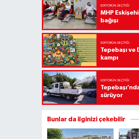
EDITÖRÜN SEÇTIĞI
MHP Eskişehir
bağışı
EDITÖRÜN SEÇTIĞI
Tepebaşı ve 
kampı
EDITÖRÜN SEÇTIĞI
Tepebaşı’nda
sürüyor
Bunlar da ilginizi çekebilir