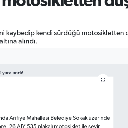
 motosikletten dü
ini kaybedip kendi sürdüğü motosikletten 
ltına alındı.
nda Arifiye Mahallesi Belediye Sokak üzerinde
re, 26 AIY 535 plakalı motosiklet ile seyir