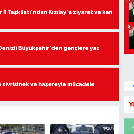
 İl Teşkilatı'ndan Kızılay'a ziyaret ve kan
5
Denizli Büyükşehir’den gençlere yaz
 sivrisinek ve haşereyle mücadele
Y