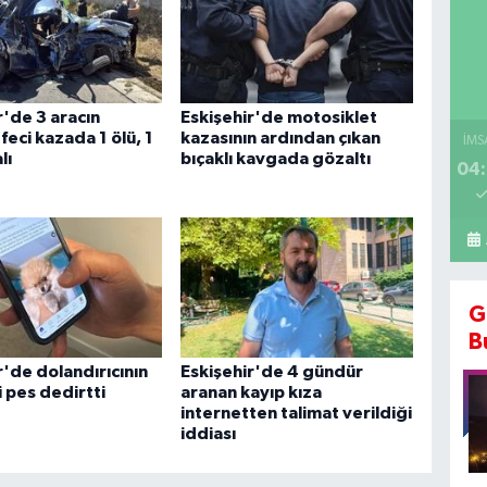
r'de 3 aracın
Eskişehir'de motosiklet
 feci kazada 1 ölü, 1
kazasının ardından çıkan
İMS
lı
bıçaklı kavgada gözaltı
04:
G
B
r'de dolandırıcının
Eskişehir'de 4 gündür
i pes dedirtti
aranan kayıp kıza
internetten talimat verildiği
iddiası