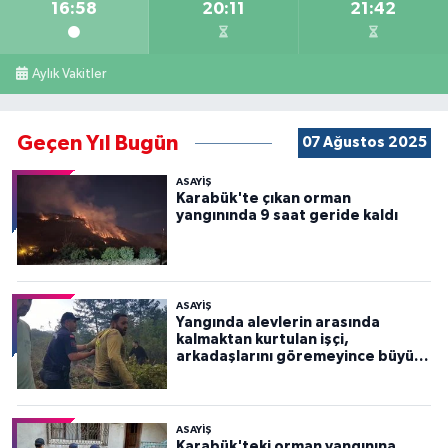
16:58
20:11
21:42
Aylık Vakitler
Geçen Yıl Bugün
07 Ağustos 2025
ASAYİŞ
Karabük'te çıkan orman
yangınında 9 saat geride kaldı
ASAYİŞ
Yangında alevlerin arasında
kalmaktan kurtulan işçi,
arkadaşlarını göremeyince büyük
panik yaşadı
ASAYİŞ
Karabük'teki orman yangınına