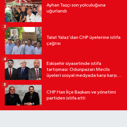
Ayhan Taşçı son yolculuğuna
uğurlandı
3
Talat Yalaz’dan CHP üyelerine istifa
çağrısı
4
Eskişehir siyasetinde istifa
tartışması: Odunpazarı Meclis
üyeleri sosyal medyada karşı karşıya
geldi
5
CHP Han İlçe Başkanı ve yönetimi
partiden istifa etti