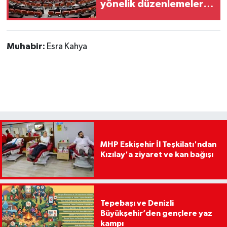
yönelik düzenlemeleri
içeren kanun teklifi,
Milli Savunma
Komisyonunda
Muhabir:
Esra Kahya
MHP Eskişehir İl Teşkilatı'ndan
Kızılay'a ziyaret ve kan bağışı
Tepebaşı ve Denizli
Büyükşehir’den gençlere yaz
kampı