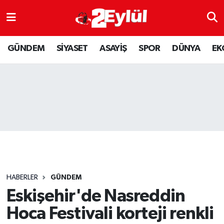
ASAYİŞ
Nöbetçi Eczaneler
GÜNDEM
SİYASET
ASAYİŞ
SPOR
DÜNYA
EK
DÜNYA
Hava Durumu
EKONOMİ
Eskişehir Namaz Vakitleri
GÜNDEM
Trafik Durumu
RESMİ İLAN
Puan Durumu ve Fikstür
SİYASET
Tüm Manşetler
HABERLER
GÜNDEM
SPOR
Son Dakika Haberleri
Eskişehir'de Nasreddin
Hoca Festivali korteji renkli
YAŞAM
Haber Arşivi