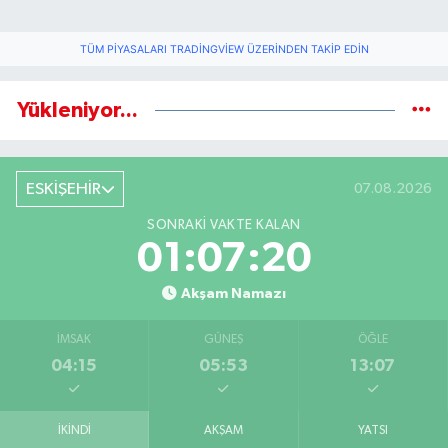
TÜM PIYASALARI TRADINGVIEW ÜZERINDEN TAKIP EDIN
Yükleniyor...
ESKİŞEHİR
07.08.2026
SONRAKI VAKTE KALAN
01:07:19
Akşam Namazı
İMSAK
GÜNEŞ
ÖĞLE
04:15
05:53
13:07
İKINDI
AKŞAM
YATSI