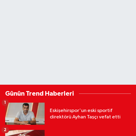
Günün Trend Haberleri
1
Eskişehirspor'un eski sportif
direktörü Ayhan Taşçı vefat etti
2