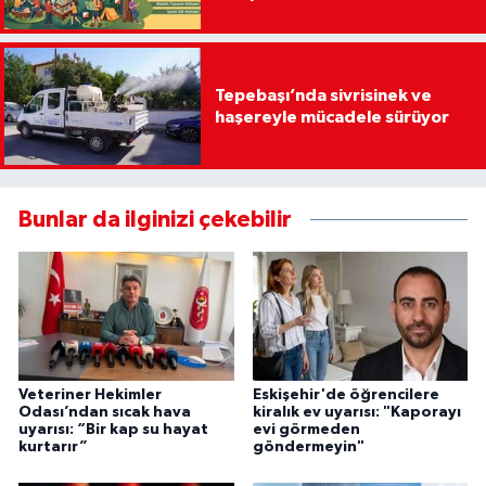
Tepebaşı’nda sivrisinek ve
haşereyle mücadele sürüyor
Bunlar da ilginizi çekebilir
Veteriner Hekimler
Eskişehir'de öğrencilere
Odası’ndan sıcak hava
kiralık ev uyarısı: "Kaporayı
uyarısı: “Bir kap su hayat
evi görmeden
kurtarır”
göndermeyin"