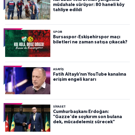
müdahale sürüyor: 80 haneli köy
tahliye edildi
SPOR
Bursaspor-Eskişehirspor maçı
biletleri ne zaman satışa çıkacak?
ASAYİŞ
Fatih Altaylı’nın YouTube kanalına
erişim engeli kararı
SİYASET
Cumhurbaşkanı Erdoğan:
"Gazze'de soykırım son bulana
dek, mücadelemiz sürecek"