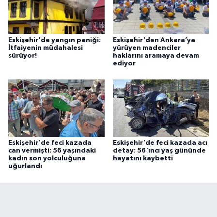
Eskişehir'de yangın paniği:
Eskişehir'den Ankara’ya
İtfaiyenin müdahalesi
yürüyen madenciler
sürüyor!
haklarını aramaya devam
ediyor
Eskişehir'de feci kazada
Eskişehir'de feci kazada acı
can vermişti: 56 yaşındaki
detay: 56'ıncı yaş gününde
kadın son yolculuğuna
hayatını kaybetti
uğurlandı