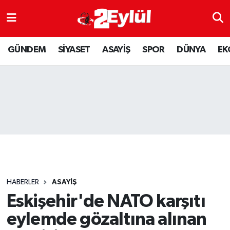
ASAYİŞ
Nöbetçi Eczaneler
GÜNDEM
SİYASET
ASAYİŞ
SPOR
DÜNYA
EK
DÜNYA
Hava Durumu
EKONOMİ
Eskişehir Namaz Vakitleri
GÜNDEM
Trafik Durumu
RESMİ İLAN
Puan Durumu ve Fikstür
SİYASET
Tüm Manşetler
HABERLER
ASAYİŞ
SPOR
Son Dakika Haberleri
Eskişehir'de NATO karşıtı
eylemde gözaltına alınan
YAŞAM
Haber Arşivi