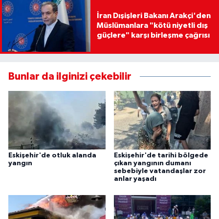
İran Dışişleri Bakanı Arakçi'den
Müslümanlara "kötü niyetli dış
güçlere" karşı birleşme çağrısı
Bunlar da ilginizi çekebilir
Eskişehir'de otluk alanda
Eskişehir'de tarihi bölgede
yangın
çıkan yangının dumanı
sebebiyle vatandaşlar zor
anlar yaşadı