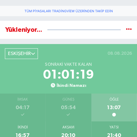
TÜM PIYASALARI TRADINGVIEW ÜZERINDEN TAKIP EDIN
Yükleniyor...
ESKİŞEHİR
08.08.2026
SONRAKI VAKTE KALAN
01:01:18
İkindi Namazı
İMSAK
GÜNEŞ
ÖĞLE
04:17
05:54
13:07
İKINDI
AKŞAM
YATSI
16:57
20:10
21:40