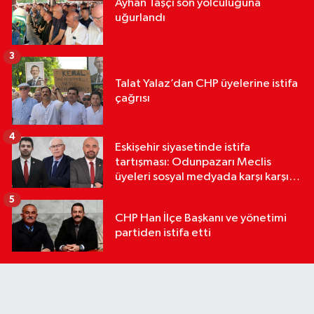
Ayhan Taşçı son yolculuğuna
uğurlandı
3
Talat Yalaz’dan CHP üyelerine istifa
çağrısı
4
Eskişehir siyasetinde istifa
tartışması: Odunpazarı Meclis
üyeleri sosyal medyada karşı karşıya
geldi
5
CHP Han İlçe Başkanı ve yönetimi
partiden istifa etti