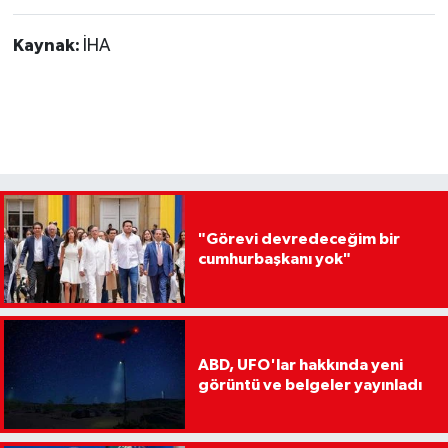
Kaynak:
İHA
"Görevi devredeceğim bir
cumhurbaşkanı yok"
ABD, UFO'lar hakkında yeni
görüntü ve belgeler yayınladı