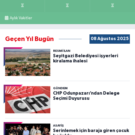
Aylık Vakitler
Geçen Yıl Bugün
08 Ağustos 2025
RESMİ İLAN
Seyitgazi Belediyesi işyerleri
kiralama ihalesi
GÜNDEM
CHP Odunpazarı’ndan Delege
Seçimi Duyurusu
ASAYİŞ
Serinlemek için baraja giren çocuk