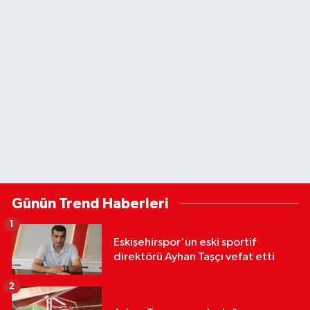
Günün Trend Haberleri
1
Eskişehirspor'un eski sportif
direktörü Ayhan Taşçı vefat etti
2